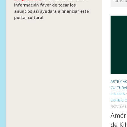
artist
información favor de tocar los
anuncios así ayudara a financiar este
portal cultural.
ARTE Y A
CULTURA
GALERIA
EXHIBICI
NOVIEMBR
Améri
de Ki