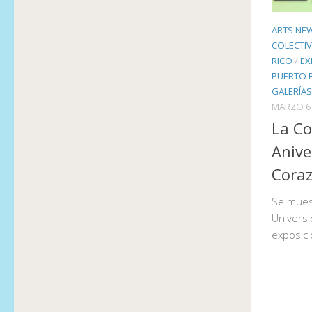
ARTS NE
COLECTIV
RICO
/
EX
PUERTO 
GALERÍAS
MARZO 6
La Co
Anive
Cora
Se muest
Universi
exposici