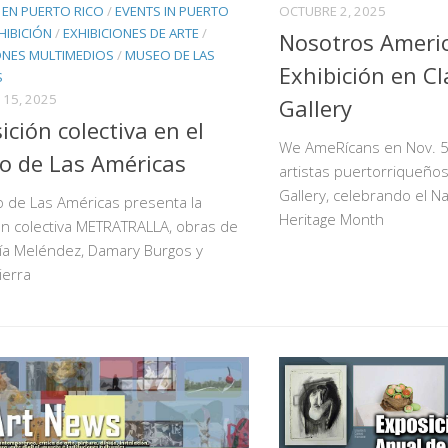
 EN PUERTO RICO
/
EVENTS IN PUERTO
OCTUBRE 2, 2025
HIBICIÓN
/
EXHIBICIONES DE ARTE
/
Nosotros Ameri
ONES MULTIMEDIOS
/
MUSEO DE LAS
Exhibición en Cl
S
15, 2025
Gallery
ición colectiva en el
We AmeRícans en Nov. 5,
o de Las Américas
artistas puertorriqueños
Gallery, celebrando el N
 de Las Américas presenta la
Heritage Month
on colectiva METRATRALLA, obras de
ía Meléndez, Damary Burgos y
ierra