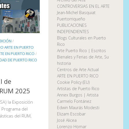
CONTROVERSIAS EN EL ARTE
Jean-Michel Basquiat
Puertorriqueño
PUBLICACIONES
INDEPENDIENTES
Blogs Culturales en Puerto
BICIÓN
/
Rico
O ARTE EN PUERTO
Arte Puerto Rico | Escritos
TE EN PUERTO RICO
/
Bienales y Ferias de Arte, Su
IDAD DE PUERTO RICO
historia
Centros de Arte Actual
ARTE EN PUERTO RICO
l de
Cookie Policy (EU)
Artistas de Puerto Rico
l RUM 2025
Annex Burgos | Artista
Carmelo Fontánez
SA) la Exposición
Edwin Maurás Modesti
l Programa del
Elizam Escobar
lásticas del RUM,
José Alicea
Lorenzo Homar