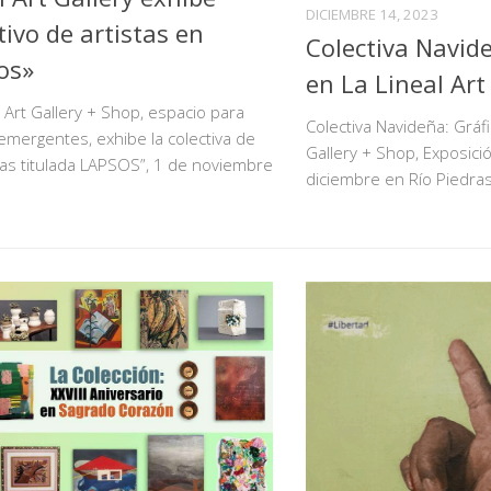
DICIEMBRE 14, 2023
tivo de artistas en
Colectiva Navide
os»
en La Lineal Art
l Art Gallery + Shop, espacio para
Colectiva Navideña: Gráfi
 emergentes, exhibe la colectiva de
Gallery + Shop, Exposici
tas titulada LAPSOS”, 1 de noviembre
diciembre en Río Piedra