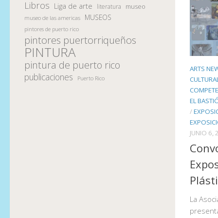
Libros
Liga de arte
museo
literatura
MUSEOS
museo de las americas
pintores de puerto rico
pintores puertorriqueños
PINTURA
pintura de puerto rico
ARTS NE
publicaciones
Puerto Rico
CULTURA
COMPETE
EL BASTI
/
EXPOSIC
EXPOSIC
JUNIO 6,
Convo
Expos
Plást
La Asocia
presenta