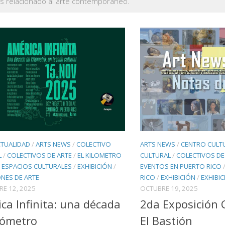
as relacionado al arte contemporaneo.
CTUALIDAD
/
ARTS NEWS
/
COLECTIVO
ARTS NEWS
/
CENTRO CULT
L
/
COLECTIVOS DE ARTE
/
EL KILOMETRO
CULTURAL
/
COLECTIVOS DE
/
ESPACIOS CULTURALES
/
EXHIBICIÓN
/
EVENTOS EN PUERTO RICO
ONES DE ARTE
RICO
/
EXHIBICIÓN
/
EXHIBIC
E 12, 2025
OCTUBRE 19, 2025
ca Infinita: una década
2da Exposición 
lómetro
El Bastión