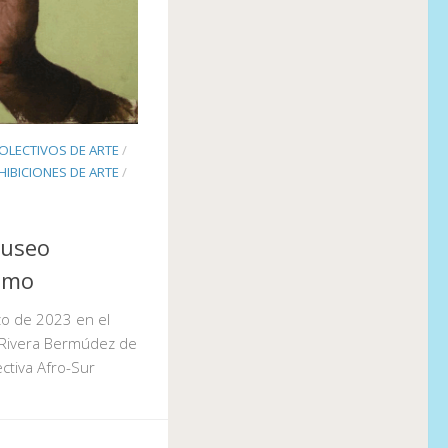
OLECTIVOS DE ARTE
/
HIBICIONES DE ARTE
/
Museo
oamo
zo de 2023 en el
Rivera Bermúdez de
ctiva Afro-Sur