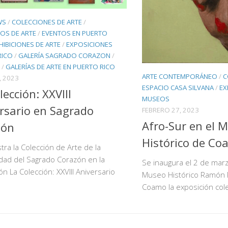
WS
/
COLECCIONES DE ARTE
/
OS DE ARTE
/
EVENTOS EN PUERTO
HIBICIONES DE ARTE
/
EXPOSICIONES
RICO
/
GALERÍA SAGRADO CORAZON
/
/
GALERÍAS DE ARTE EN PUERTO RICO
ARTE CONTEMPORÁNEO
/
C
, 2023
ESPACIO CASA SILVANA
/
EX
lección: XXVIII
MUSEOS
rsario en Sagrado
FEBRERO 27, 2023
Afro-Sur en el 
zón
Histórico de C
ra la Colección de Arte de la
dad del Sagrado Corazón en la
Se inaugura el 2 de mar
ón La Colección: XXVIII Aniversario
Museo Histórico Ramón 
Coamo la exposición cole