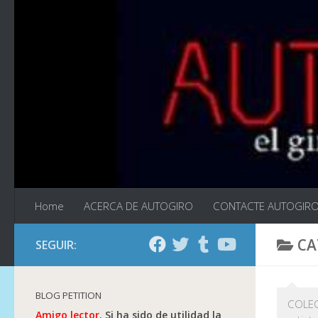
Saltar al contenido
Home
ACERCA DE AUTOGIRO
CONTACTE AUTOGIR
CA
SEGUIR:
BLOG PETITION
COLEC
Amigo lector.
Si ha sido de utilidad la