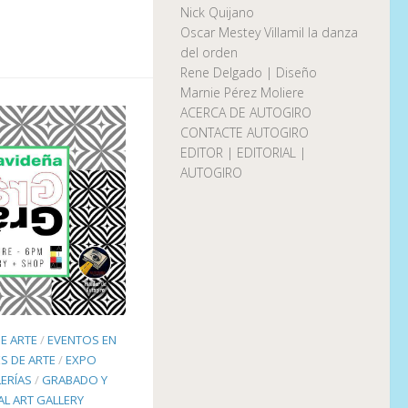
Nick Quijano
Oscar Mestey Villamil la danza
del orden
Rene Delgado | Diseño
Marnie Pérez Moliere
ACERCA DE AUTOGIRO
CONTACTE AUTOGIRO
EDITOR | EDITORIAL |
AUTOGIRO
E ARTE
/
EVENTOS EN
S DE ARTE
/
EXPO
ERÍAS
/
GRABADO Y
EAL ART GALLERY