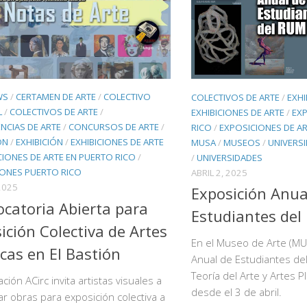
WS
/
CERTAMEN DE ARTE
/
COLECTIVO
COLECTIVOS DE ARTE
/
EXHI
L
/
COLECTIVOS DE ARTE
/
EXHIBICIONES DE ARTE
/
EXP
NCIAS DE ARTE
/
CONCURSOS DE ARTE
/
RICO
/
EXPOSICIONES DE AR
ÓN
/
EXHIBICIÓN
/
EXHIBICIONES DE ARTE
MUSA
/
MUSEOS
/
UNIVERS
IONES DE ARTE EN PUERTO RICO
/
/
UNIVERSIDADES
IONES PUERTO RICO
ABRIL 2, 2025
 2025
Exposición Anua
catoria Abierta para
Estudiantes de
ición Colectiva de Artes
En el Museo de Arte (MU
icas en El Bastión
Anual de Estudiantes de
Teoría del Arte y Artes P
ción ACirc invita artistas visuales a
desde el 3 de abril.
r obras para exposición colectiva a