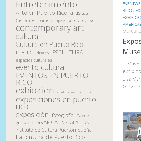
Entretenimiento
EVENTOS
RICO
/
EX
Arte en Puerto Rico
artistas
EXHIBICI
Certamen
concurso
cine
competencia
AMERICA
contemporary art
OCTUBRE 
cultura
Expos
Cultura en Puerto Rico
Muse
ESCULTURA
DIBUJO
diseño
espacios culturales
El Museo
evento cultural
exhibici
EVENTOS EN PUERTO
Elsa Mar
RICO
Garvin S
exhibicion
Exhibición
exhibiciones
exposiciones en puerto
rico
exposición
fotografía
Galerias
GRAFICA
INSTALACION
grabado
Instituto de Cultura Puertorriqueña
La pintura de Puerto Rico