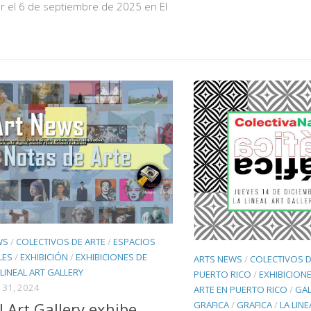
r el 6 de septiembre de 2025 en El
WS
/
COLECTIVOS DE ARTE
/
ESPACIOS
LES
/
EXHIBICIÓN
/
EXHIBICIONES DE
ARTS NEWS
/
COLECTIVOS D
 LINEAL ART GALLERY
PUERTO RICO
/
EXHIBICIONE
31, 2024
ARTE EN PUERTO RICO
/
GAL
GRAFICA
/
GRAFICA
/
LA LIN
l Art Gallery exhibe