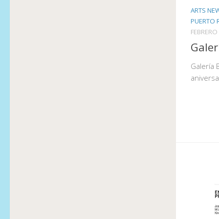
ARTS NE
PUERTO 
FEBRERO 
Galer
Galería 
aniversa