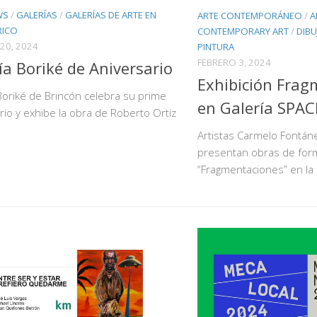
WS
/
GALERÍAS
/
GALERÍAS DE ARTE EN
ARTE CONTEMPORÁNEO
/
A
RICO
CONTEMPORARY ART
/
DIBU
20, 2024
PINTURA
FEBRERO 3, 2024
ía Boriké de Aniversario
Exhibición Frag
Boriké de Brincón celebra su prime
en Galería SPAC
rio y exhibe la obra de Roberto Ortiz
Artistas Carmelo Fontán
presentan obras de for
“Fragmentaciones” en la