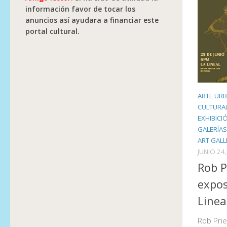
información favor de tocar los
anuncios así ayudara a financiar este
portal cultural.
ARTE UR
CULTURA
EXHIBICI
GALERÍAS
ART GALL
JUNIO 24
Rob P
expos
Linea
Rob Prie