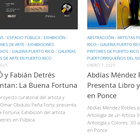
ABSTRACCIÓN
/
ARTISTAS P
WS
/
ESPACIO PÚBLICA
/
EXHIBICIÓN
/
RICO
/
GALERIA PUERTO RI
ONES DE ARTE
/
EXHIBICIONES
PINTORES DE PUERTO RICO
DIOS
/
GALERIA PUERTO RICO
/
GALERÍAS
PUERTORRIQUEÑOS DEL SI
S DE ARTE EN PUERTO RICO
ENERO 7, 2025
2025
Abdías Méndez 
 y Fabián Detrés
Presenta Libro y
ntan: La Buena Fortuna
en Ponce
royecto curatorial del artista y
 Omar Obdulio Peña Forty, presenta
Abdías Méndez Robles pr
 Fortuna, Exhibición del artista
Antología de un Artista 3
etrés en Pública
Antología y Colores: 30 
en Ponce