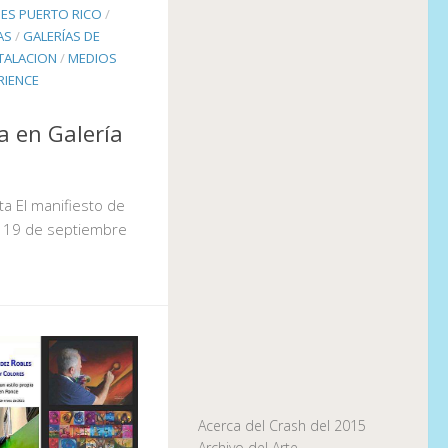
ES PUERTO RICO
/
AS
/
GALERÍAS DE
TALACION
/
MEDIOS
RIENCE
ía en Galería
ta El manifiesto de
el 19 de septiembre
Acerca del Crash del 2015
Archivo del Arte