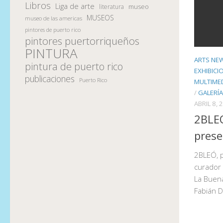
Libros
Liga de arte
museo
literatura
MUSEOS
museo de las americas
pintores de puerto rico
pintores puertorriqueños
PINTURA
ARTS NE
pintura de puerto rico
EXHIBICI
publicaciones
Puerto Rico
MULTIME
/
GALERÍA
ABRIL 8, 
2BLEÓ
prese
2BLEÓ, p
curador
La Buena
Fabián D