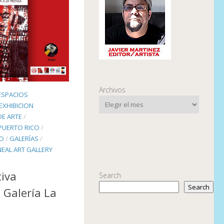
Archivos
ESPACIOS
EXHIBICION
DE ARTE
/
 PUERTO RICO
/
CO
/
GALERÍAS
/
INEAL ART GALLERY
tiva
Search
Search
a Galería La