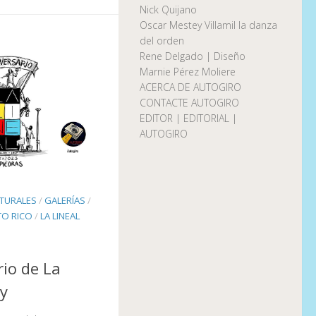
Nick Quijano
Oscar Mestey Villamil la danza
del orden
Rene Delgado | Diseño
Marnie Pérez Moliere
ACERCA DE AUTOGIRO
CONTACTE AUTOGIRO
EDITOR | EDITORIAL |
AUTOGIRO
LTURALES
/
GALERÍAS
/
TO RICO
/
LA LINEAL
rio de La
ry