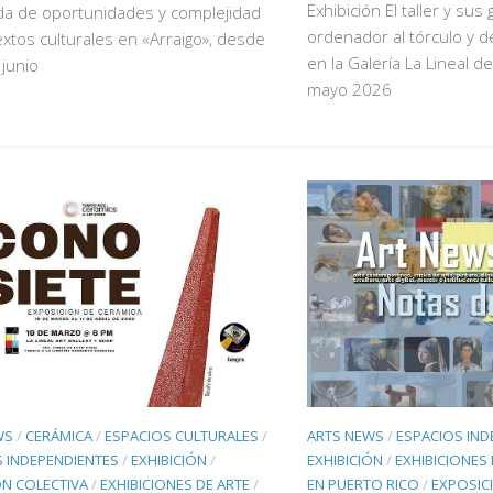
Exhibición El taller y sus
a de oportunidades y complejidad
ordenador al tórculo y d
xtos culturales en «Arraigo», desde
en la Galería La Lineal d
 junio
mayo 2026
WS
/
CERÁMICA
/
ESPACIOS CULTURALES
/
ARTS NEWS
/
ESPACIOS IND
 INDEPENDIENTES
/
EXHIBICIÓN
/
EXHIBICIÓN
/
EXHIBICIONES 
ON COLECTIVA
/
EXHIBICIONES DE ARTE
/
EN PUERTO RICO
/
EXPOSIC