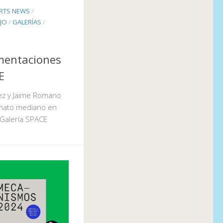
RTS NEWS
/
JO
/
GALERÍAS
/
mentaciones
E
ez y Jaime Romano
mato mediano en
 Galería SPACE