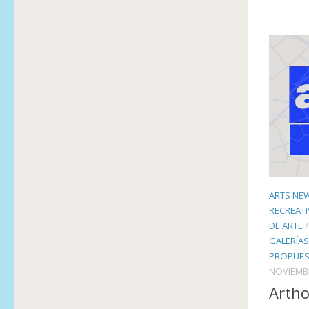
ARTS NE
RECREAT
DE ARTE
GALERÍAS
PROPUES
NOVIEMBR
Arth