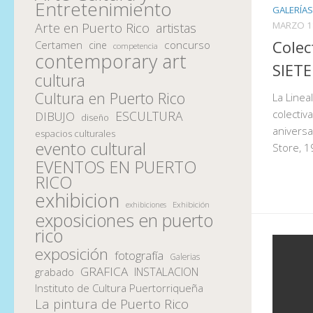
Entretenimiento
GALERÍAS
MARZO 1
Arte en Puerto Rico
artistas
Colec
Certamen
concurso
cine
competencia
contemporary art
SIETE
cultura
Cultura en Puerto Rico
La Linea
colectiv
ESCULTURA
DIBUJO
diseño
aniversa
espacios culturales
evento cultural
Store, 
EVENTOS EN PUERTO
RICO
exhibicion
Exhibición
exhibiciones
exposiciones en puerto
rico
exposición
fotografía
Galerias
GRAFICA
INSTALACION
grabado
Instituto de Cultura Puertorriqueña
La pintura de Puerto Rico