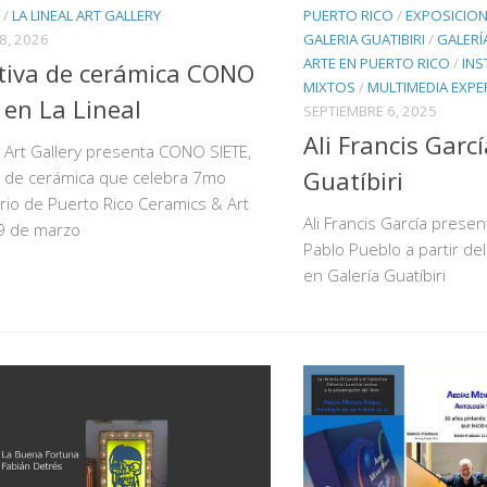
/
LA LINEAL ART GALLERY
PUERTO RICO
/
EXPOSICION
8, 2026
GALERIA GUATIBIRI
/
GALERÍ
ARTE EN PUERTO RICO
/
INS
tiva de cerámica CONO
MIXTOS
/
MULTIMEDIA EXPE
 en La Lineal
SEPTIEMBRE 6, 2025
Ali Francis Garc
l Art Gallery presenta CONO SIETE,
Guatíbiri
a de cerámica que celebra 7mo
rio de Puerto Rico Ceramics & Art
Ali Francis García presen
19 de marzo
Pablo Pueblo a partir d
en Galería Guatíbiri