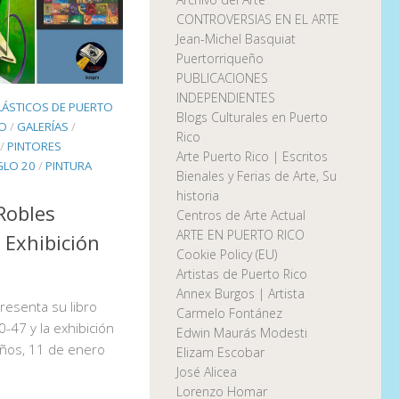
CONTROVERSIAS EN EL ARTE
Jean-Michel Basquiat
Puertorriqueño
PUBLICACIONES
INDEPENDIENTES
LÁSTICOS DE PUERTO
Blogs Culturales en Puerto
CO
/
GALERÍAS
/
Rico
/
PINTORES
Arte Puerto Rico | Escritos
GLO 20
/
PINTURA
Bienales y Ferias de Arte, Su
historia
Robles
Centros de Arte Actual
ARTE EN PUERTO RICO
 Exhibición
Cookie Policy (EU)
Artistas de Puerto Rico
Annex Burgos | Artista
esenta su libro
Carmelo Fontánez
0-47 y la exhibición
Edwin Maurás Modesti
años, 11 de enero
Elizam Escobar
José Alicea
Lorenzo Homar