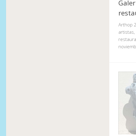
Galer
resta
Arthop 
artistas
restaura
noviemb