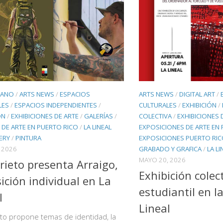
BANO
/
ARTS NEWS
/
ESPACIOS
ARTS NEWS
/
DIGITAL ART
/
LES
/
ESPACIOS INDEPENDIENTES
/
CULTURALES
/
EXHIBICIÓN
/
ÓN
/
EXHIBICIONES DE ARTE
/
GALERÍAS
/
COLECTIVA
/
EXHIBICIONES 
 DE ARTE EN PUERTO RICO
/
LA LINEAL
EXPOSICIONES DE ARTE EN
ERY
/
PINTURA
EXPOSICIONES PUERTO RI
, 2026
GRABADO Y GRAFICA
/
LA L
MAYO 20, 2026
rieto presenta Arraigo,
Exhibición colec
ición individual en La
estudiantil en l
l
Lineal
to propone temas de identidad, la