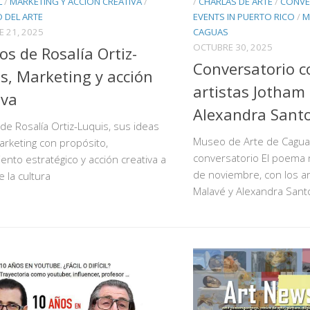
L
/
MARKETING Y ACCIÓN CREATIVA
/
/
CHARLAS DE ARTE
/
CONVE
 DEL ARTE
EVENTS IN PUERTO RICO
/
M
E 21, 2025
CAGUAS
OCTUBRE 30, 2025
tos de Rosalía Ortiz-
Conversatorio c
s, Marketing y acción
artistas Jotham
iva
Alexandra Sant
 de Rosalía Ortiz-Luquis, sus ideas
Museo de Arte de Cagua
rketing con propósito,
conversatorio El poema 
nto estratégico y acción creativa a
de noviembre, con los ar
e la cultura
Malavé y Alexandra Sant