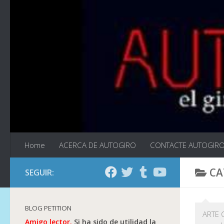
Saltar al contenido
Home
ACERCA DE AUTOGIRO
CONTACTE AUTOGIR
CA
SEGUIR:
BLOG PETITION
ARTE C
Amigo lector.
Si ha sido de utilidad la