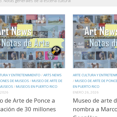
 Notas generales de la escena cultural
TURA Y ENTRETENIMIENTO
/
ARTS NEWS
ARTE CULTURA Y ENTRETEN
IONES DE MUSEOS
/
MUSEO DE ARTE DE
/
MUSEO DE ARTE DE PONC
MUSEOS
/
MUSEOS EN PUERTO RICO
EN PUERTO RICO
 2026
ENERO 26, 2026
 de Arte de Ponce a
Museo de arte 
ación de 30 millones
nombra a Marco