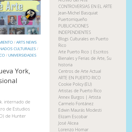
CONTROVERSIAS EN EL ARTE
Jean-Michel Basquiat
Puertorriqueño
PUBLICACIONES
INDEPENDIENTES
Blogs Culturales en Puerto
IMIENTO
/
ARTS NEWS
Rico
RNADOS CULTURALES
/
Arte Puerto Rico | Escritos
ICO
/
UNIVERSIDADES
Bienales y Ferias de Arte, Su
historia
ueva York,
Centros de Arte Actual
ARTE EN PUERTO RICO
sional
Cookie Policy (EU)
Artistas de Puerto Rico
Annex Burgos | Artista
k. internado de
Carmelo Fontánez
tro de Estudios
Edwin Maurás Modesti
O) de Hunter
Elizam Escobar
José Alicea
Lorenzo Homar