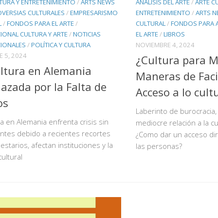
TURA Y ENTRETENIMIENTO
/
ARTS NEWS
ANÁLISIS DEL ARTE
/
ARTE C
VERSIAS CULTURALES
/
EMPRESARISMO
ENTRETENIMIENTO
/
ARTS 
L
/
FONDOS PARA EL ARTE
/
CULTURAL
/
FONDOS PARA 
IONAL CULTURA Y ARTE
/
NOTICIAS
EL ARTE
/
LIBROS
CIONALES
/
POLÍTICA Y CULTURA
NOVIEMBRE 4, 2024
E 5, 2024
¿Cultura para 
ltura en Alemania
Maneras de Facil
zada por la Falta de
Acceso a lo cult
os
Laberinto de burocracia,
ra en Alemania enfrenta crisis sin
mediocre relación a la c
ntes debido a recientes recortes
¿Como dar un acceso direc
starios, afectan instituciones y la
las personas?
ultural