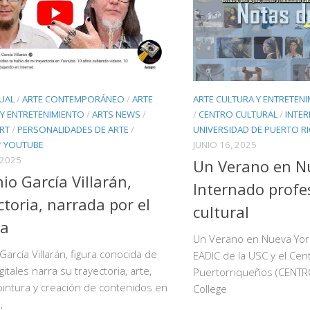
UAL
/
ARTE CONTEMPORÁNEO
/
ARTE
ARTE CULTURA Y ENTRETEN
Y ENTRETENIMIENTO
/
ARTS NEWS
/
/
CENTRO CULTURAL
/
INTE
ART
/
PERSONALIDADES DE ARTE
/
UNIVERSIDAD DE PUERTO R
/
YOUTUBE
JUNIO 16, 2025
 2025
Un Verano en N
io García Villarán,
Internado profe
ctoria, narrada por el
cultural
ta
Un Verano en Nueva Yor
García Villarán, figura conocida de
EADIC de la USC y el Cen
itales narra su trayectoria, arte,
Puertorriqueños (CENTR
pintura y creación de contenidos en
College
,