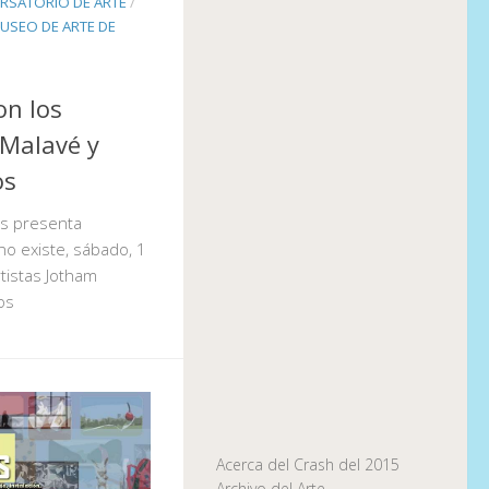
RSATORIO DE ARTE
/
USEO DE ARTE DE
on los
 Malavé y
os
s presenta
no existe, sábado, 1
tistas Jotham
os
Acerca del Crash del 2015
Archivo del Arte