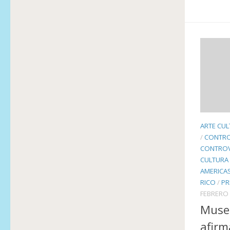
ARTE CUL
/
CONTRO
CONTROVE
CULTURA
AMERICA
RICO
/
PR
FEBRERO 
Muse
afirm