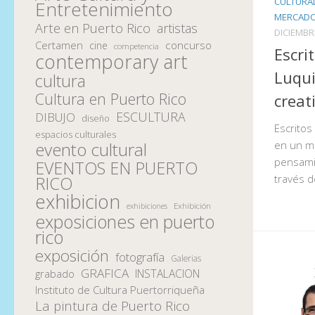
CULTURA
Entretenimiento
MERCADO
Arte en Puerto Rico
artistas
DICIEMBR
Certamen
concurso
cine
competencia
Escri
contemporary art
Luqui
cultura
Cultura en Puerto Rico
creat
ESCULTURA
DIBUJO
diseño
Escritos
espacios culturales
evento cultural
en un ma
pensamie
EVENTOS EN PUERTO
través d
RICO
exhibicion
Exhibición
exhibiciones
exposiciones en puerto
rico
exposición
fotografía
Galerias
GRAFICA
INSTALACION
grabado
Instituto de Cultura Puertorriqueña
La pintura de Puerto Rico