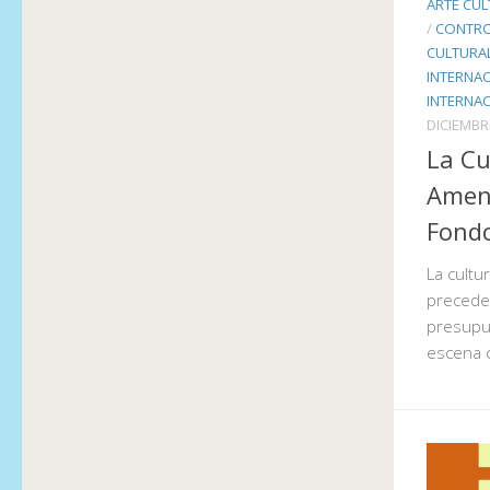
ARTE CUL
/
CONTRO
CULTURA
INTERNAC
INTERNA
DICIEMBR
La Cu
Amena
Fond
La cultu
precede
presupue
escena c