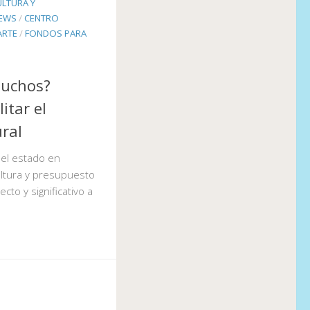
ULTURA Y
NEWS
/
CENTRO
ARTE
/
FONDOS PARA
Muchos?
itar el
ural
 el estado en
ultura y presupuesto
to y significativo a