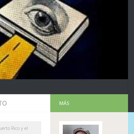
TO
MÁS
erto Rico y el