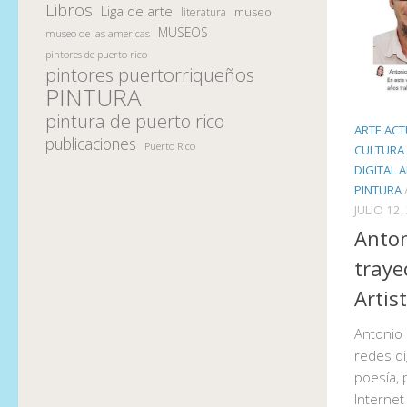
Libros
Liga de arte
museo
literatura
MUSEOS
museo de las americas
pintores de puerto rico
pintores puertorriqueños
PINTURA
pintura de puerto rico
ARTE ACT
publicaciones
Puerto Rico
CULTURA 
DIGITAL 
PINTURA
JULIO 12,
Anton
traye
Artis
Antonio 
redes dig
poesía, 
Internet 