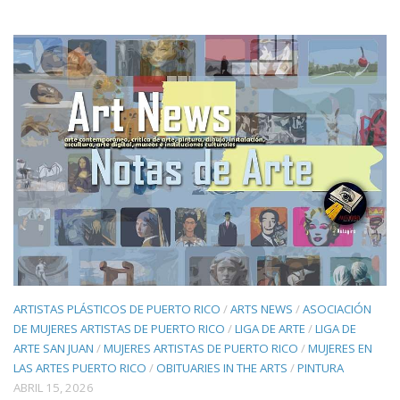
ARTISTAS PLÁSTICOS DE PUERTO RICO
/
ARTS NEWS
/
ASOCIACIÓN
DE MUJERES ARTISTAS DE PUERTO RICO
/
LIGA DE ARTE
/
LIGA DE
ARTE SAN JUAN
/
MUJERES ARTISTAS DE PUERTO RICO
/
MUJERES EN
LAS ARTES PUERTO RICO
/
OBITUARIES IN THE ARTS
/
PINTURA
ABRIL 15, 2026