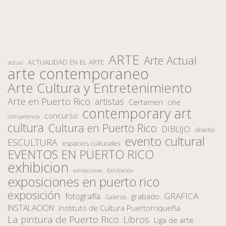
ARTE
Arte Actual
ACTUALIDAD EN EL ARTE
actual
arte contemporaneo
Arte Cultura y Entretenimiento
Arte en Puerto Rico
artistas
Certamen
cine
contemporary art
concurso
competencia
cultura
Cultura en Puerto Rico
DIBUJO
diseño
evento cultural
ESCULTURA
espacios culturales
EVENTOS EN PUERTO RICO
exhibicion
Exhibición
exhibiciones
exposiciones en puerto rico
exposición
fotografía
GRAFICA
grabado
Galerias
INSTALACION
Instituto de Cultura Puertorriqueña
La pintura de Puerto Rico
Libros
Liga de arte