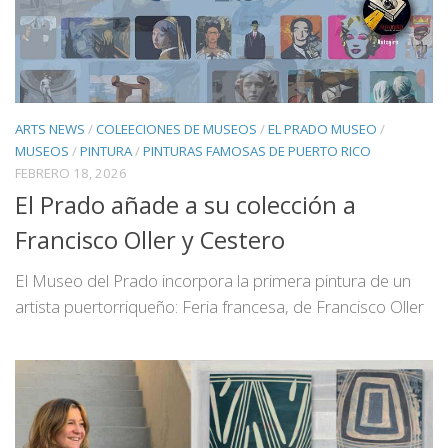
ARTS NEWS
/
COLEECIONES DE MUSEOS
/
EL PRADO MUSEO
/
MUSEOS
/
PINTURA
/
PINTURAS FAMOSAS DE PUERTO RICO
FEBRERO 18, 2026
El Prado añade a su colección a
Francisco Oller y Cestero
El Museo del Prado incorpora la primera pintura de un
artista puertorriqueño: Feria francesa, de Francisco Oller