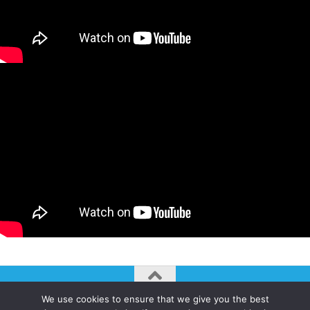
We use cookies to ensure that we give you the best
AUTOGIRO/el giro del arte actual © JAVIER MARTINEZ 2026. All