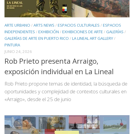
ARTE URBANO
/
ARTS NEWS
/
ESPACIOS CULTURALES
/
ESPACIOS
INDEPENDIENTES
/
EXHIBICIÓN
/
EXHIBICIONES DE ARTE
/
GALERÍAS
/
GALERÍAS DE ARTE EN PUERTO RICO
/
LA LINEAL ART GALLERY
/
PINTURA
JUNIO 24, 2026
Rob Prieto presenta Arraigo,
exposición individual en La Lineal
Rob Prieto propone temas de identidad, la búsqueda de
oportunidades y complejidad de contextos culturales en
«Arraigo», desde el 25 de junio