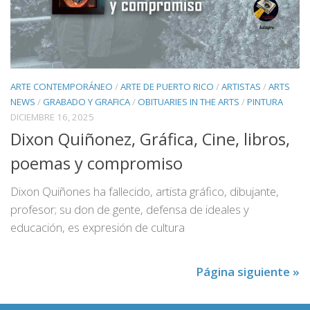
ARTE CONTEMPORÁNEO
/
ARTE DE PUERTO RICO
/
ARTISTAS
/
ARTS
NEWS
/
GRABADO Y GRAFICA
/
OBITUARIES IN THE ARTS
/
PINTURA
DICIEMBRE 16, 2025
Dixon Quiñonez, Gráfica, Cine, libros,
poemas y compromiso
Dixon Quiñones ha fallecido, artista gráfico, dibujante,
profesor; su don de gente, defensa de ideales y
educación, es expresión de cultura
Página siguiente »