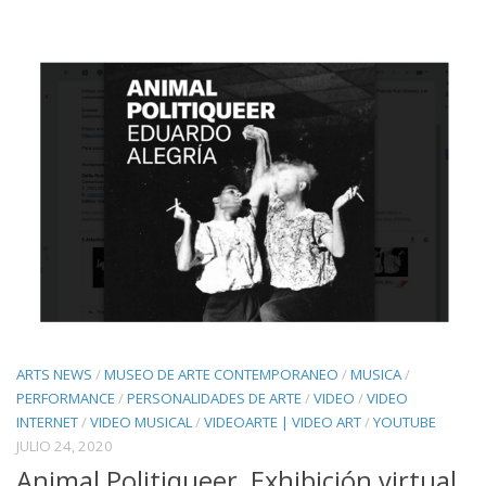
ARTS NEWS
/
MUSEO DE ARTE CONTEMPORANEO
/
MUSICA
/
PERFORMANCE
/
PERSONALIDADES DE ARTE
/
VIDEO
/
VIDEO
INTERNET
/
VIDEO MUSICAL
/
VIDEOARTE | VIDEO ART
/
YOUTUBE
JULIO 24, 2020
Animal Politiqueer, Exhibición virtual