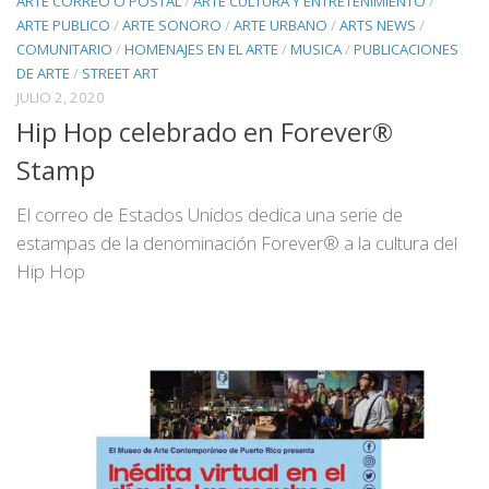
ARTE CORREO O POSTAL
/
ARTE CULTURA Y ENTRETENIMIENTO
/
ARTE PUBLICO
/
ARTE SONORO
/
ARTE URBANO
/
ARTS NEWS
/
COMUNITARIO
/
HOMENAJES EN EL ARTE
/
MUSICA
/
PUBLICACIONES
DE ARTE
/
STREET ART
JULIO 2, 2020
Hip Hop celebrado en Forever®
Stamp
El correo de Estados Unidos dedica una serie de
estampas de la denominación Forever® a la cultura del
Hip Hop