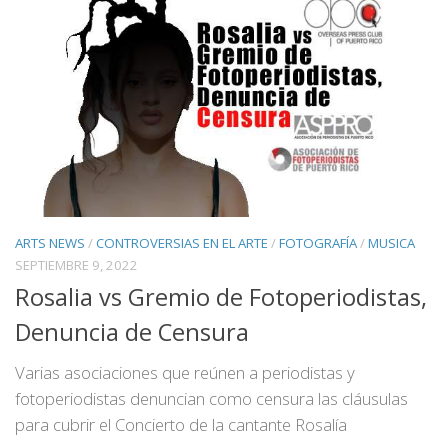
ARTS NEWS
/
CONTROVERSIAS EN EL ARTE
/
FOTOGRAFÍA
/
MUSICA
SEPTIEMBRE 9, 2022
Rosalia vs Gremio de Fotoperiodistas,
Denuncia de Censura
Varias asociaciones que reúnen a periodistas y
fotoperiodistas denuncian como censura las cláusulas
para cubrir el Concierto de la cantante Rosalía