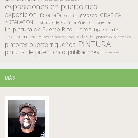
exposiciones en puerto rico
exposición
fotografía
GRAFICA
grabado
Galerias
INSTALACION
Instituto de Cultura Puertorriqueña
La pintura de Puerto Rico
Libros
Liga de arte
MUSEOS
museo
literatura
museo de las americas
pintores de puerto rico
PINTURA
pintores puertorriqueños
pintura de puerto rico
publicaciones
Puerto Rico
MÁS