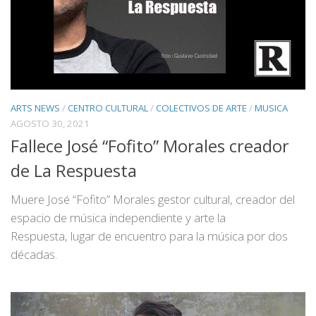
ARTS NEWS
/
CENTRO CULTURAL
/
COLECTIVOS DE ARTE
/
MUSICA
AGOSTO 30, 2021
Fallece José “Fofito” Morales creador
de La Respuesta
Muere José “Fofito” Morales gestor cultural, creador del
espacio de música independiente y arte la
Respuesta, lugar de encuentro para la música por dos
décadas.