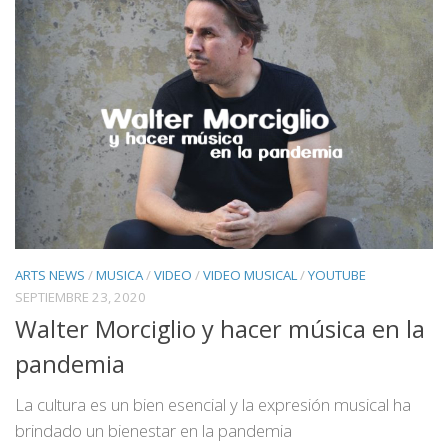
ARTS NEWS
/
MUSICA
/
VIDEO
/
VIDEO MUSICAL
/
YOUTUBE
SEPTIEMBRE 23, 2020
Walter Morciglio y hacer música en la
pandemia
La cultura es un bien esencial y la expresión musical ha
brindado un bienestar en la pandemia