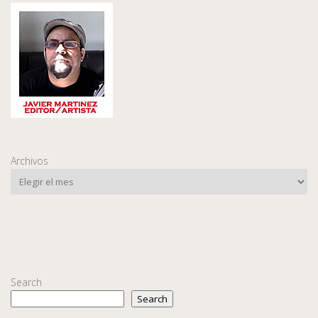
Archivos
Search
Search