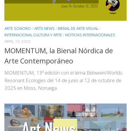
ARTE SONORO
/
ARTS NEWS
/
BIENAL DE ARTE VISUAL
/
INTERNACIONAL CULTURA Y ARTE
/
NOTICIAS INTERNACIONALES
ABRIL 10, 2025
MOMENTUM, la Bienal Nórdica de
Arte Contemporáneo
MOMENTUM, 13ª edición con el lema Between/Worlds:
Resonant Ecologies del 14 de junio al 12 de octubre de
2025 en Moss, Noruega