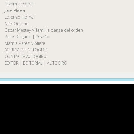
Elizam Escobar
José Alicea
Lorenzo Homar
Nick Quijano
Oscar Mestey Villamil la danza del orden
Rene Delgado | Diseño
Marnie Pérez Moliere
ACERCA DE AUTOGIRO
CONTACTE AUTOGIRO
EDITOR | EDITORIAL | AUTOGIRO