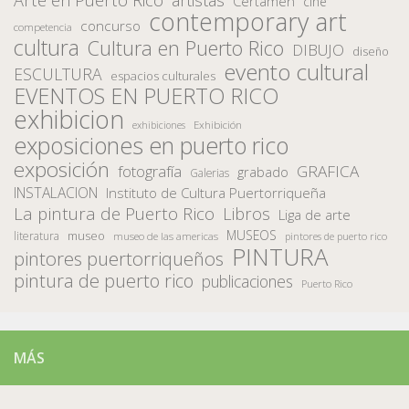
Certamen
cine
contemporary art
concurso
competencia
cultura
Cultura en Puerto Rico
DIBUJO
diseño
evento cultural
ESCULTURA
espacios culturales
EVENTOS EN PUERTO RICO
exhibicion
Exhibición
exhibiciones
exposiciones en puerto rico
exposición
fotografía
GRAFICA
grabado
Galerias
INSTALACION
Instituto de Cultura Puertorriqueña
La pintura de Puerto Rico
Libros
Liga de arte
MUSEOS
museo
literatura
museo de las americas
pintores de puerto rico
PINTURA
pintores puertorriqueños
pintura de puerto rico
publicaciones
Puerto Rico
MÁS