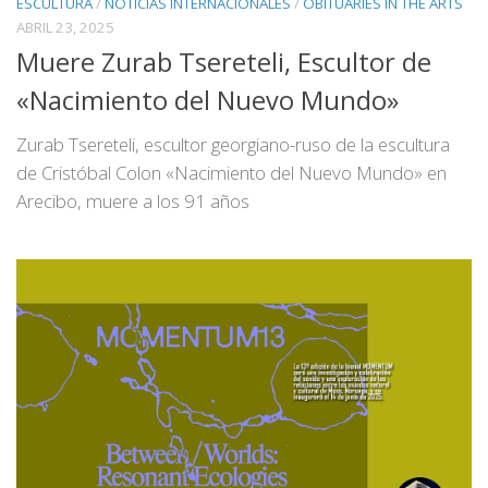
ESCULTURA
/
NOTICIAS INTERNACIONALES
/
OBITUARIES IN THE ARTS
ABRIL 23, 2025
Muere Zurab Tsereteli, Escultor de
«Nacimiento del Nuevo Mundo»
Zurab Tsereteli, escultor georgiano-ruso de la escultura
de Cristóbal Colon «Nacimiento del Nuevo Mundo» en
Arecibo, muere a los 91 años