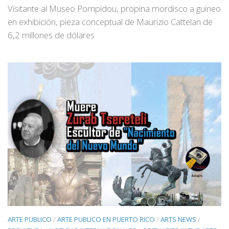
Visitante al Museo Pompidou, propina mordisco a guineo
en exhibición, pieza conceptual de Maurizio Cattelan de
6,2 millones de dólares
ARTE PUBLICO
/
ARTE PUBLICO EN PUERTO RICO
/
ARTS NEWS
/