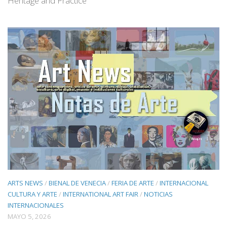
Heritage and Practice
ARTS NEWS
/
BIENAL DE VENECIA
/
FERIA DE ARTE
/
INTERNACIONAL
CULTURA Y ARTE
/
INTERNATIONAL ART FAIR
/
NOTICIAS
INTERNACIONALES
MAYO 5, 2026