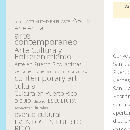
Ar
ARTE
ACTUALIDAD EN EL ARTE
actual
Arte Actual
arte
contemporaneo
Arte Cultura y
Entretenimiento
Convoca
San Jua
Arte en Puerto Rico
artistas
Certamen
concurso
Puerto 
cine
competencia
contemporary art
viernes
cultura
San Jua
Cultura en Puerto Rico
Bastió
ESCULTURA
DIBUJO
diseño
semanas
espacios culturales
apertu
evento cultural
dibujo 
EVENTOS EN PUERTO
RICO
exposic