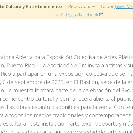
te Cultura y Entretenimiento
| Redacción/ Escrito por
Javier Ma
[a]
Autogiro Facebook
toria Abierta para Exposición Colectiva de Artes Plásti
n, Puerto Rico – La Asociación ACirc invita a artistas vi
Rico a participar en una exposición colectiva que se in
, 6 de septiembre de 2025, en El Bastión, sede de la en
n. La muestra formará parte de la celebración del 8vo a
n como centro cultural y permanecerá abierta al públic
. Las obras estarán disponibles para la venta. Con tem
ra a todos los medios tradicionales y contemporáneos
y escultura hasta instalación, arte textil, videoarte y m
ión busca destacar la riqueza y variedad del arte visual