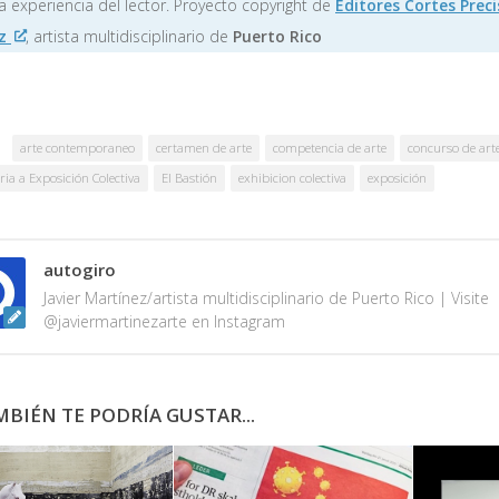
a experiencia del lector. Proyecto copyright de
Editores Cortes Preci
ez
, artista multidisciplinario de
Puerto Rico
arte contemporaneo
certamen de arte
competencia de arte
concurso de art
ia a Exposición Colectiva
El Bastión
exhibicion colectiva
exposición
autogiro
Javier Martínez/artista multidisciplinario de Puerto Rico | Visite
@javiermartinezarte en Instagram
BIÉN TE PODRÍA GUSTAR...