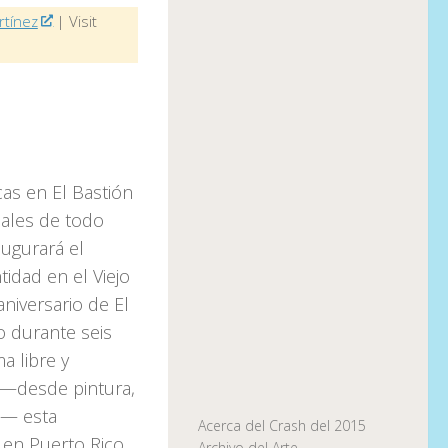
rtínez
| Visit
cas en El Bastión
suales de todo
augurará el
tidad en el Viejo
niversario de El
o durante seis
a libre y
 —desde pintura,
ás— esta
Acerca del Crash del 2015
 en Puerto Rico.
Archivo del Arte