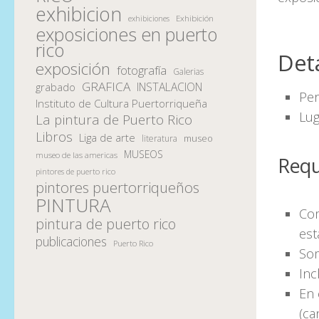
exhibicion
Exhibición
exhibiciones
exposiciones en puerto
rico
Deta
exposición
fotografía
Galerias
GRAFICA
INSTALACION
grabado
Per
Instituto de Cultura Puertorriqueña
Lug
La pintura de Puerto Rico
Libros
Liga de arte
museo
literatura
MUSEOS
museo de las americas
Requ
pintores de puerto rico
pintores puertorriqueños
PINTURA
Com
pintura de puerto rico
est
publicaciones
Puerto Rico
Som
Inc
En 
(ca