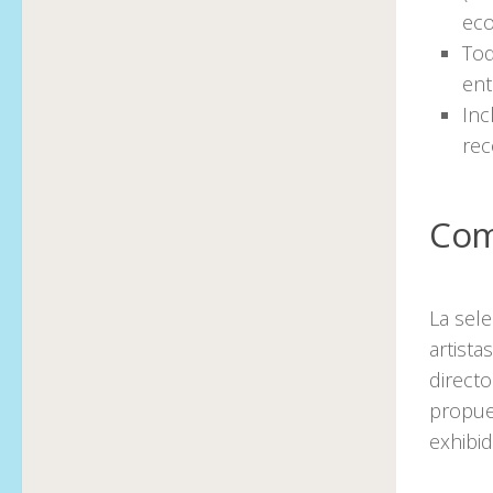
eco
Tod
ent
Inc
rec
Com
La sel
artist
directo
propues
exhibid