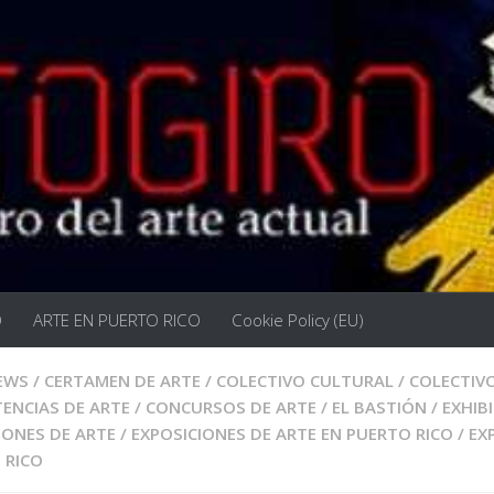
O
ARTE EN PUERTO RICO
Cookie Policy (EU)
EWS
/
CERTAMEN DE ARTE
/
COLECTIVO CULTURAL
/
COLECTIVO
ENCIAS DE ARTE
/
CONCURSOS DE ARTE
/
EL BASTIÓN
/
EXHIB
IONES DE ARTE
/
EXPOSICIONES DE ARTE EN PUERTO RICO
/
EX
 RICO