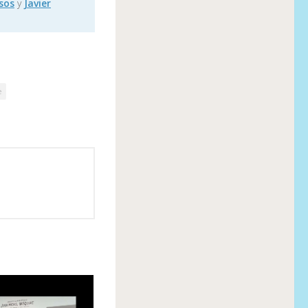
sos
y
Javier
e