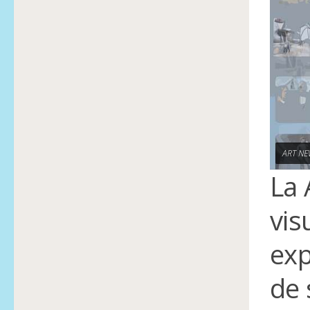
ART NE
La 
vis
exp
de 