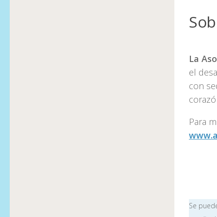
Sob
La Aso
el desa
con s
corazón
Para má
www.a
Se puede