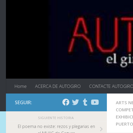
Saltar al contenido
Home
ACERCA DE AUTOGIRO
CONTACTE AUTOGIR
SEGUIR:
ARTS N
COMPET
EXHIBIC
SIGUIENTE HISTORIA
PUERTO
El poema no existe: rezos y plegarias en