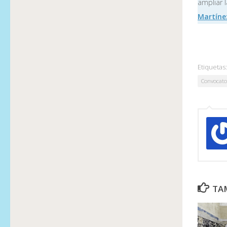
ampliar l
Martín
Etiquetas:
Convocator
TAM