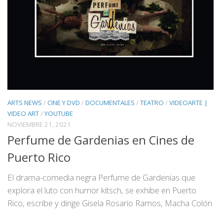
ARTS NEWS
/
CINE Y DVD
/
DOCUMENTALES
/
TEATRO
/
VIDEOARTE |
VIDEO ART
/
YOUTUBE
NOVIEMBRE 21, 2021
Perfume de Gardenias en Cines de
Puerto Rico
El drama-comedia negra Perfume de Gardenias que
explora el luto con humor kitsch, se exhibe en Puerto
Rico, escribe y dirige Gisela Rosario Ramos, Macha Colón