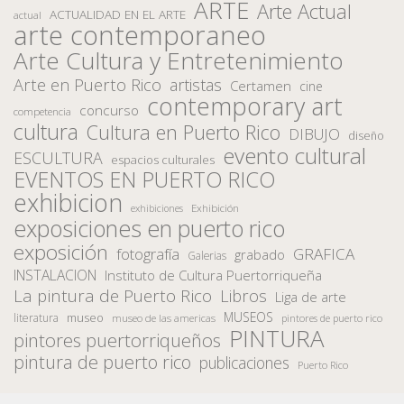
ARTE
Arte Actual
ACTUALIDAD EN EL ARTE
actual
arte contemporaneo
Arte Cultura y Entretenimiento
Arte en Puerto Rico
artistas
Certamen
cine
contemporary art
concurso
competencia
cultura
Cultura en Puerto Rico
DIBUJO
diseño
evento cultural
ESCULTURA
espacios culturales
EVENTOS EN PUERTO RICO
exhibicion
Exhibición
exhibiciones
exposiciones en puerto rico
exposición
fotografía
GRAFICA
grabado
Galerias
INSTALACION
Instituto de Cultura Puertorriqueña
La pintura de Puerto Rico
Libros
Liga de arte
MUSEOS
museo
literatura
museo de las americas
pintores de puerto rico
PINTURA
pintores puertorriqueños
pintura de puerto rico
publicaciones
Puerto Rico