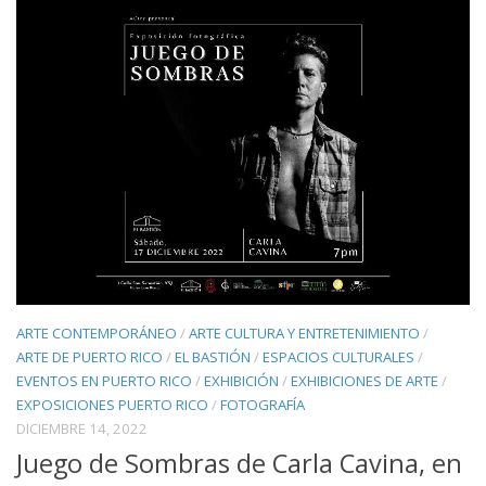
ARTE CONTEMPORÁNEO
/
ARTE CULTURA Y ENTRETENIMIENTO
/
ARTE DE PUERTO RICO
/
EL BASTIÓN
/
ESPACIOS CULTURALES
/
EVENTOS EN PUERTO RICO
/
EXHIBICIÓN
/
EXHIBICIONES DE ARTE
/
EXPOSICIONES PUERTO RICO
/
FOTOGRAFÍA
DICIEMBRE 14, 2022
Juego de Sombras de Carla Cavina, en