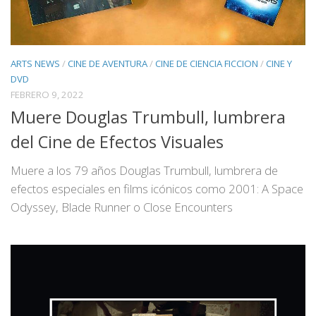
ARTS NEWS
/
CINE DE AVENTURA
/
CINE DE CIENCIA FICCION
/
CINE Y
DVD
FEBRERO 9, 2022
Muere Douglas Trumbull, lumbrera
del Cine de Efectos Visuales
Muere a los 79 años Douglas Trumbull, lumbrera de
efectos especiales en films icónicos como 2001: A Space
Odyssey, Blade Runner o Close Encounters