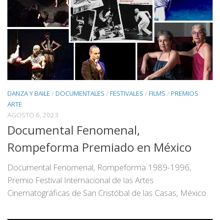
DANZA Y BAILE
/
DOCUMENTALES
/
FESTIVALES
/
FILMS
/
PREMIOS
ARTE
AGOSTO 6, 2023
Documental Fenomenal,
Rompeforma Premiado en México
Documental Fenomenal, Rompeforma 1989-1996,
Premio Festival Internacional de las Artes
Cinematográficas de San Cristóbal de las Casas, México