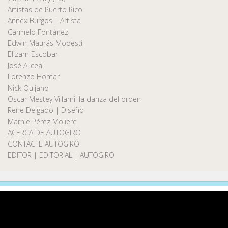
Artistas de Puerto Rico
Annex Burgos | Artista
Carmelo Fontánez
Edwin Maurás Modesti
Elizam Escobar
José Alicea
Lorenzo Homar
Nick Quijano
Oscar Mestey Villamil la danza del orden
Rene Delgado | Diseño
Marnie Pérez Moliere
ACERCA DE AUTOGIRO
CONTACTE AUTOGIRO
EDITOR | EDITORIAL | AUTOGIRO