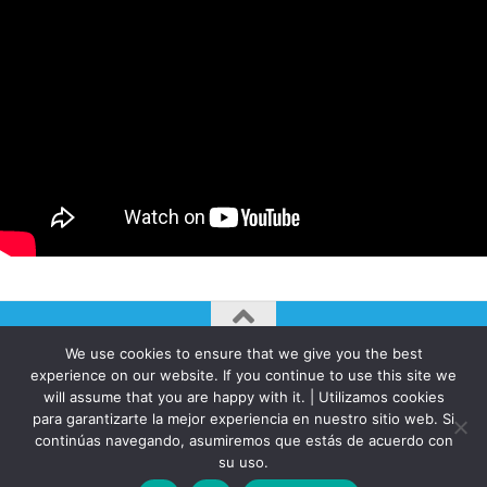
We use cookies to ensure that we give you the best
AUTOGIRO/el giro del arte actual © JAVIER MARTINEZ 2026. All
experience on our website. If you continue to use this site we
Rights Reserved.
will assume that you are happy with it. | Utilizamos cookies
Funciona con
- Diseñado con el
Tema Hueman
para garantizarte la mejor experiencia en nuestro sitio web. Si
continúas navegando, asumiremos que estás de acuerdo con
su uso.