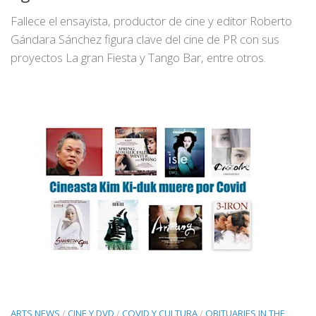
Fallece el ensayista, productor de cine y editor Roberto
Gándara Sánchez figura clave del cine de PR con sus
proyectos La gran Fiesta y Tango Bar, entre otros.
ARTS NEWS
/
CINE Y DVD
/
COVID Y CULTURA
/
OBITUARIES IN THE