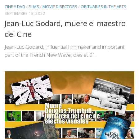
CINE Y DVD
/
FILMS
/
MOVIE DIRECTORS
/
OBITUARIES IN THE ARTS
SEPTIEMBRE 13, 2022
Jean-Luc Godard, muere el maestro
del Cine
Jean-Luc Godard, influential filmmaker and important
part of the French New Wave, dies at 91.