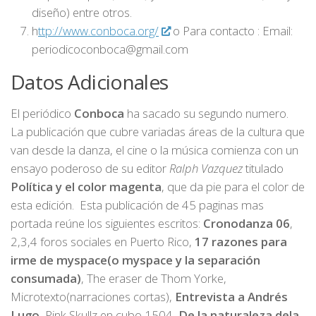
diseño) entre otros.
h
ttp://www.conboca.org/
o Para contacto : Email:
periodicoconboca@gmail.com
Datos Adicionales
El periódico
Conboca
ha sacado su segundo numero.
La publicación que cubre variadas áreas de la cultura que
van desde la danza, el cine o la música comienza con un
ensayo poderoso de su editor
Ralph Vazquez
titulado
Política y el color magenta
, que da pie para el color de
esta edición. Esta publicación de 45 paginas mas
portada reúne los siguientes escritos:
Cronodanza 06
,
2,3,4 foros sociales en Puerto Rico,
17 razones para
irme de myspace(o myspace y la separación
consumada)
, The eraser de Thom Yorke,
Microtexto(narraciones cortas),
Entrevista a Andrés
Lugo
, Pink Skullz en cubo 1504,
De la naturaleza dela