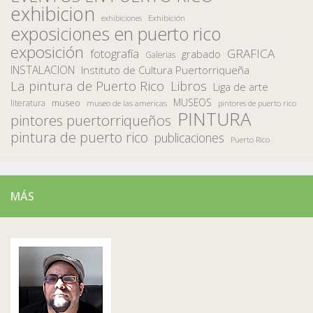
exhibicion
Exhibición
exhibiciones
exposiciones en puerto rico
exposición
fotografía
GRAFICA
grabado
Galerias
INSTALACION
Instituto de Cultura Puertorriqueña
La pintura de Puerto Rico
Libros
Liga de arte
MUSEOS
museo
literatura
museo de las americas
pintores de puerto rico
PINTURA
pintores puertorriqueños
pintura de puerto rico
publicaciones
Puerto Rico
MÁS