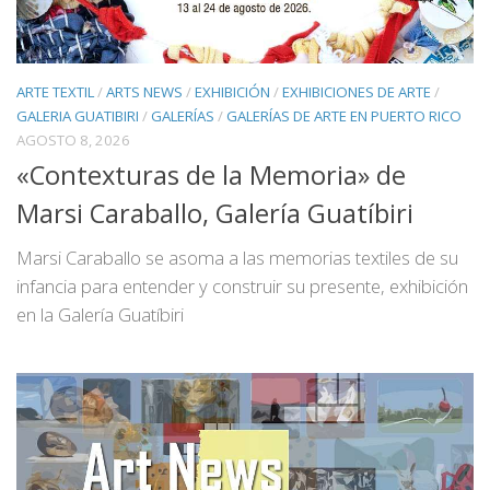
ARTE TEXTIL
/
ARTS NEWS
/
EXHIBICIÓN
/
EXHIBICIONES DE ARTE
/
GALERIA GUATIBIRI
/
GALERÍAS
/
GALERÍAS DE ARTE EN PUERTO RICO
AGOSTO 8, 2026
«Contexturas de la Memoria» de
Marsi Caraballo, Galería Guatíbiri
Marsi Caraballo se asoma a las memorias textiles de su
infancia para entender y construir su presente, exhibición
en la Galería Guatíbiri