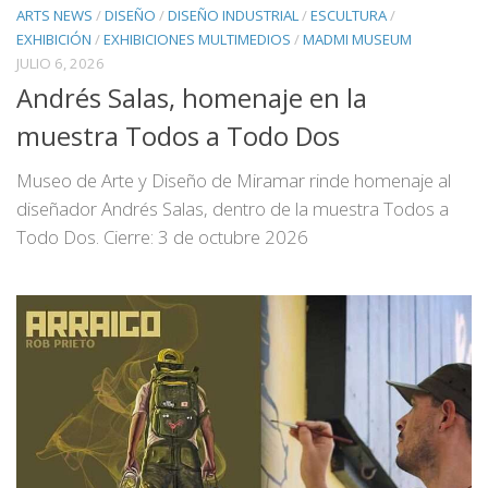
ARTS NEWS
/
DISEÑO
/
DISEÑO INDUSTRIAL
/
ESCULTURA
/
EXHIBICIÓN
/
EXHIBICIONES MULTIMEDIOS
/
MADMI MUSEUM
JULIO 6, 2026
Andrés Salas, homenaje en la
muestra Todos a Todo Dos
Museo de Arte y Diseño de Miramar rinde homenaje al
diseñador Andrés Salas, dentro de la muestra Todos a
Todo Dos. Cierre: 3 de octubre 2026