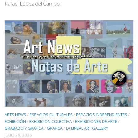
Rafael López del Campo.
ARTS NEWS
/
ESPACIOS CULTURALES
/
ESPACIOS INDEPENDIENTES
/
EXHIBICIÓN
/
EXHIBICION COLECTIVA
/
EXHIBICIONES DE ARTE
/
GRABADO Y GRAFICA
/
GRAFICA
/
LA LINEAL ART GALLERY
JULIO 29, 2026