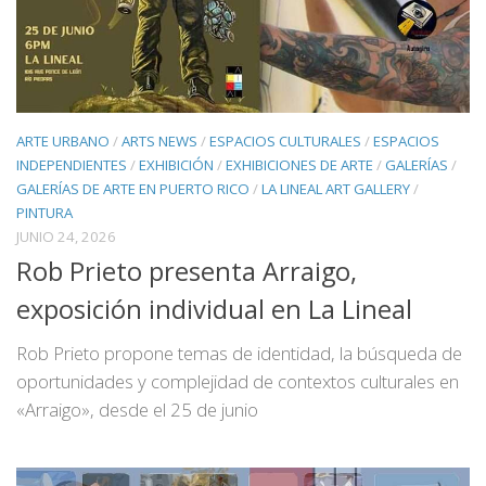
ARTE URBANO
/
ARTS NEWS
/
ESPACIOS CULTURALES
/
ESPACIOS
INDEPENDIENTES
/
EXHIBICIÓN
/
EXHIBICIONES DE ARTE
/
GALERÍAS
/
GALERÍAS DE ARTE EN PUERTO RICO
/
LA LINEAL ART GALLERY
/
PINTURA
JUNIO 24, 2026
Rob Prieto presenta Arraigo,
exposición individual en La Lineal
Rob Prieto propone temas de identidad, la búsqueda de
oportunidades y complejidad de contextos culturales en
«Arraigo», desde el 25 de junio