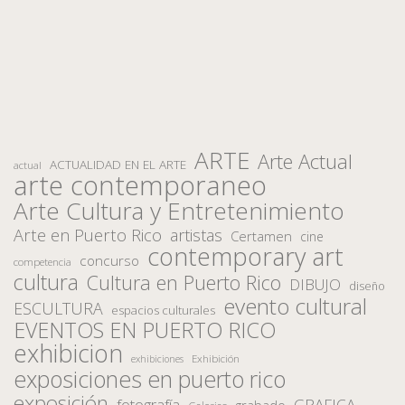
ARTE
Arte Actual
ACTUALIDAD EN EL ARTE
actual
arte contemporaneo
Arte Cultura y Entretenimiento
Arte en Puerto Rico
artistas
Certamen
cine
contemporary art
concurso
competencia
cultura
Cultura en Puerto Rico
DIBUJO
diseño
evento cultural
ESCULTURA
espacios culturales
EVENTOS EN PUERTO RICO
exhibicion
Exhibición
exhibiciones
exposiciones en puerto rico
exposición
fotografía
GRAFICA