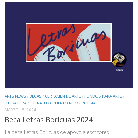
ARTS NEWS
/
BECAS
/
CERTAMEN DE ARTE
/
FONDOS PARA ARTE
/
LITERATURA
/
LITERATURA PUERTO RICO
/
POESÍA
MARZO 15, 2024
Beca Letras Boricuas 2024
La beca Letras Boricuas de apoyo a escritores