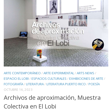
ARTE CONTEMPORÁNEO
/
ARTE EXPERIMENTAL
/
ARTS NEWS
/
ESPACIO EL LOBI
/
ESPACIOS CULTURALES
/
EXHIBICIONES DE ARTE
/
FOTOGRAFÍA
/
LITERATURA
/
LITERATURA PUERTO RICO
/
POESÍA
OCTUBRE 16, 2023
Archivos de aproximación, Muestra
Colectiva en El Lobi