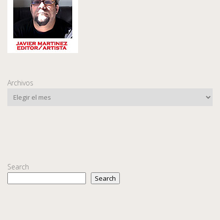
Archivos
Search
Search