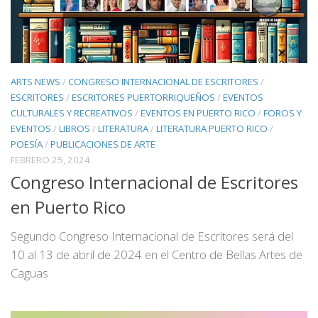
ARTS NEWS
/
CONGRESO INTERNACIONAL DE ESCRITORES
/
ESCRITORES
/
ESCRITORES PUERTORRIQUEÑOS
/
EVENTOS
CULTURALES Y RECREATIVOS
/
EVENTOS EN PUERTO RICO
/
FOROS Y
EVENTOS
/
LIBROS
/
LITERATURA
/
LITERATURA PUERTO RICO
/
POESÍA
/
PUBLICACIONES DE ARTE
FEBRERO 25, 2024
Congreso Internacional de Escritores
en Puerto Rico
Segundo Congreso Internacional de Escritores será del
10 al 13 de abril de 2024 en el Centro de Bellas Artes de
Caguas