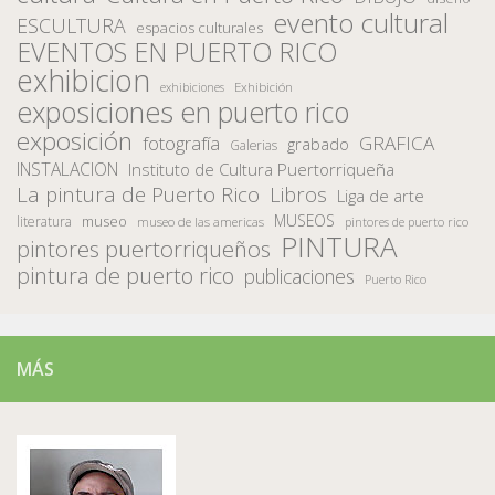
evento cultural
ESCULTURA
espacios culturales
EVENTOS EN PUERTO RICO
exhibicion
Exhibición
exhibiciones
exposiciones en puerto rico
exposición
fotografía
GRAFICA
grabado
Galerias
INSTALACION
Instituto de Cultura Puertorriqueña
La pintura de Puerto Rico
Libros
Liga de arte
MUSEOS
museo
literatura
museo de las americas
pintores de puerto rico
PINTURA
pintores puertorriqueños
pintura de puerto rico
publicaciones
Puerto Rico
MÁS