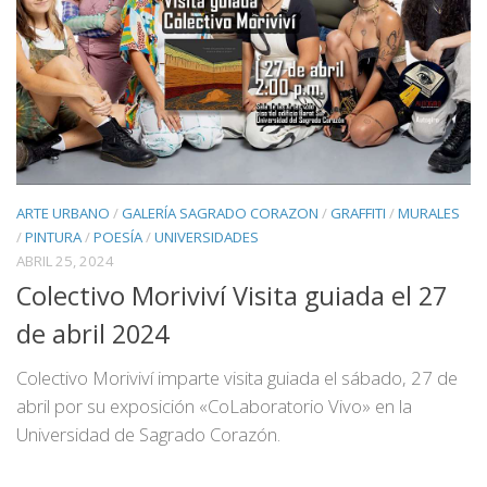
ARTE URBANO
/
GALERÍA SAGRADO CORAZON
/
GRAFFITI
/
MURALES
/
PINTURA
/
POESÍA
/
UNIVERSIDADES
ABRIL 25, 2024
Colectivo Moriviví Visita guiada el 27
de abril 2024
Colectivo Moriviví imparte visita guiada el sábado, 27 de
abril por su exposición «CoLaboratorio Vivo» en la
Universidad de Sagrado Corazón.