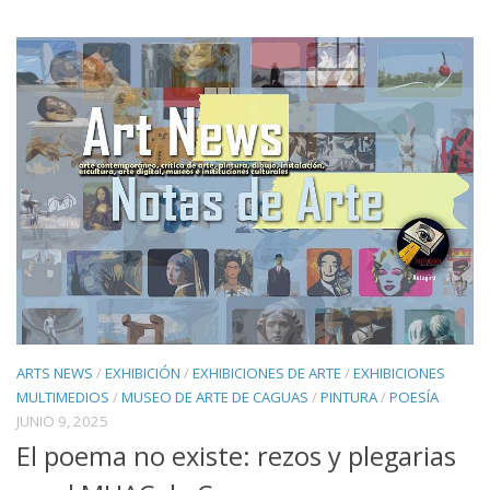
ARTS NEWS
/
EXHIBICIÓN
/
EXHIBICIONES DE ARTE
/
EXHIBICIONES
MULTIMEDIOS
/
MUSEO DE ARTE DE CAGUAS
/
PINTURA
/
POESÍA
JUNIO 9, 2025
El poema no existe: rezos y plegarias