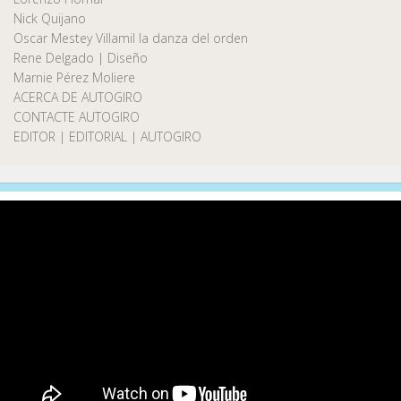
Nick Quijano
Oscar Mestey Villamil la danza del orden
Rene Delgado | Diseño
Marnie Pérez Moliere
ACERCA DE AUTOGIRO
CONTACTE AUTOGIRO
EDITOR | EDITORIAL | AUTOGIRO