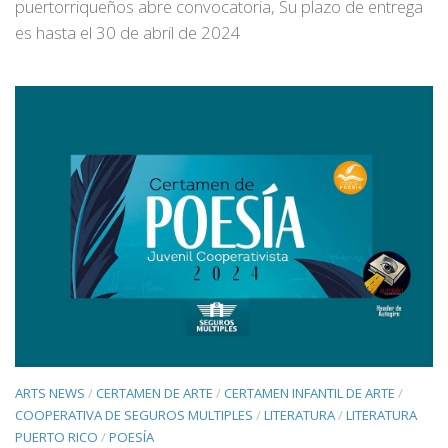
puertorriqueños abre convocatoria, Su plazo de entrega
es hasta el 30 de abril de 2024
ARTS NEWS
/
CERTAMEN DE ARTE
/
CERTAMEN INFANTIL DE ARTE
/
COOPERATIVA DE SEGUROS MULTIPLES
/
LITERATURA
/
LITERATURA
PUERTO RICO
/
POESÍA