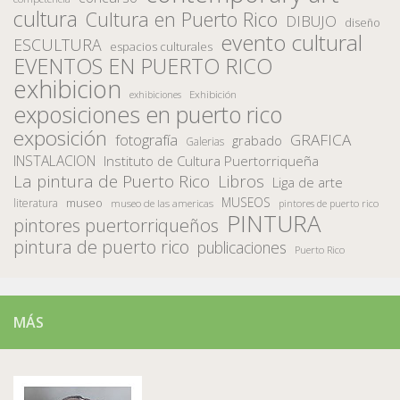
cultura
Cultura en Puerto Rico
DIBUJO
diseño
evento cultural
ESCULTURA
espacios culturales
EVENTOS EN PUERTO RICO
exhibicion
Exhibición
exhibiciones
exposiciones en puerto rico
exposición
fotografía
GRAFICA
grabado
Galerias
INSTALACION
Instituto de Cultura Puertorriqueña
La pintura de Puerto Rico
Libros
Liga de arte
MUSEOS
museo
literatura
museo de las americas
pintores de puerto rico
PINTURA
pintores puertorriqueños
pintura de puerto rico
publicaciones
Puerto Rico
MÁS