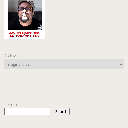
Archivos
Search
Search