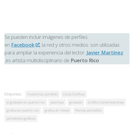
Se pueden incluir imágenes de perfiles
en
Facebook
,
la red y otros medios. son utilizadas
para ampliar la experiencia del lector.
Javier Martínez
es artista multidisciplinario de
Puerto Rico
Etiquetas:
Anatómica portfolio
Ciclos Gráficos
el grabado en puerto rico
estampa
grabado
Gráfica Contemporánea
grafica en puerto rico
grafica en relieve
Plantae portafolio
portafolios gráficos