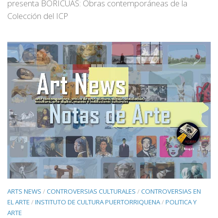
presenta BORICUAS: Obras contemporáneas de la
Colección del ICP
ARTS NEWS
/
CONTROVERSIAS CULTURALES
/
CONTROVERSIAS EN
EL ARTE
/
INSTITUTO DE CULTURA PUERTORRIQUENA
/
POLITICA Y
ARTE