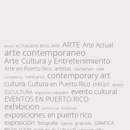
ARTE
Arte Actual
ACTUALIDAD EN EL ARTE
actual
arte contemporaneo
Arte Cultura y Entretenimiento
Arte en Puerto Rico
artistas
Certamen
cine
contemporary art
concurso
competencia
cultura
Cultura en Puerto Rico
DIBUJO
diseño
evento cultural
ESCULTURA
espacios culturales
EVENTOS EN PUERTO RICO
exhibicion
Exhibición
exhibiciones
exposiciones en puerto rico
exposición
fotografía
GRAFICA
grabado
Galerias
INSTALACION
Instituto de Cultura Puertorriqueña