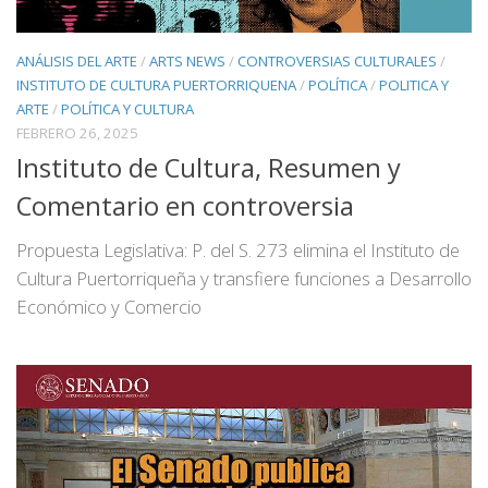
ANÁLISIS DEL ARTE
/
ARTS NEWS
/
CONTROVERSIAS CULTURALES
/
INSTITUTO DE CULTURA PUERTORRIQUENA
/
POLÍTICA
/
POLITICA Y
ARTE
/
POLÍTICA Y CULTURA
FEBRERO 26, 2025
Instituto de Cultura, Resumen y
Comentario en controversia
Propuesta Legislativa: P. del S. 273 elimina el Instituto de
Cultura Puertorriqueña y transfiere funciones a Desarrollo
Económico y Comercio