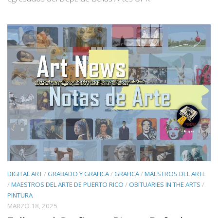
DIGITAL ART
/
GRABADO Y GRAFICA
/
GRAFICA
/
MAESTROS DEL ARTE
/
MAESTROS DEL ARTE DE PUERTO RICO
/
OBITUARIES IN THE ARTS
/
PINTURA
MARZO 18, 2025