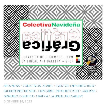
ARTS NEWS
/
COLECTIVOS DE ARTE
/
EVENTOS EN PUERTO RICO
/
EXHIBICIONES DE ARTE
/
EXPO ARTE EN PUERTO RICO
/
GALERÍAS
/
GRABADO Y GRAFICA
/
GRAFICA
/
LA LINEAL ART GALLERY
DICIEMBRE 14, 2023