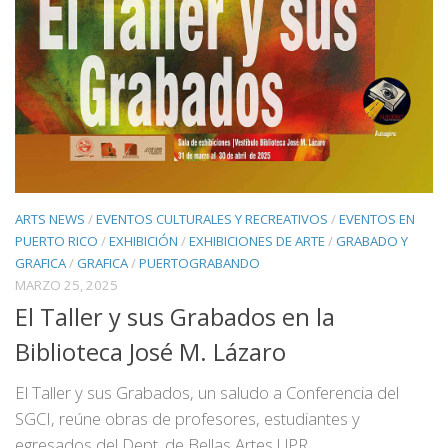
ARTS NEWS
/
EVENTOS CULTURALES Y RECREATIVOS
/
EVENTOS EN
PUERTO RICO
/
EXHIBICIÓN
/
EXHIBICIONES DE ARTE
/
GRABADO Y
GRAFICA
/
GRAFICA
/
PUERTOGRABANDO
MARZO 25, 2025
El Taller y sus Grabados en la
Biblioteca José M. Lázaro
El Taller y sus Grabados, un saludo a Conferencia del
SGCI, reúne obras de profesores, estudiantes y
egresados del Dept. de Bellas Artes UPR