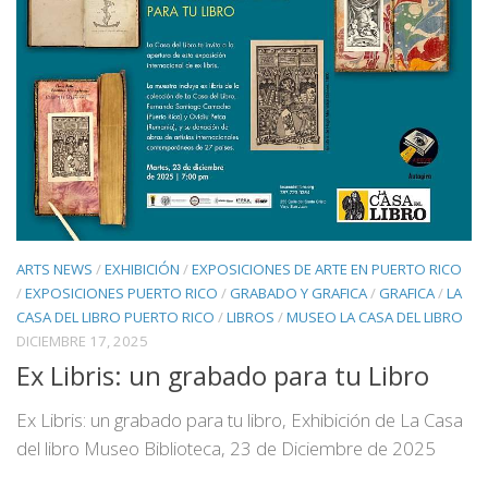
ARTS NEWS
/
EXHIBICIÓN
/
EXPOSICIONES DE ARTE EN PUERTO RICO
/
EXPOSICIONES PUERTO RICO
/
GRABADO Y GRAFICA
/
GRAFICA
/
LA
CASA DEL LIBRO PUERTO RICO
/
LIBROS
/
MUSEO LA CASA DEL LIBRO
DICIEMBRE 17, 2025
Ex Libris: un grabado para tu Libro
Ex Libris: un grabado para tu libro, Exhibición de La Casa
del libro Museo Biblioteca, 23 de Diciembre de 2025