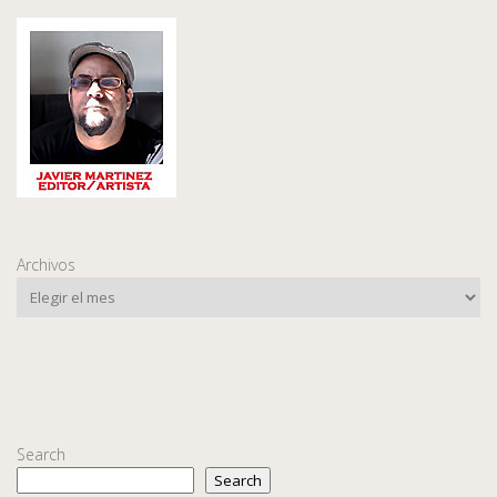
Archivos
Search
Search