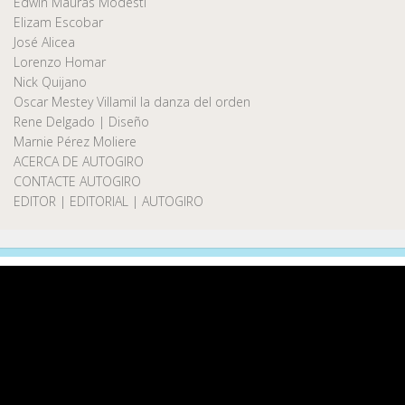
Edwin Maurás Modesti
Elizam Escobar
José Alicea
Lorenzo Homar
Nick Quijano
Oscar Mestey Villamil la danza del orden
Rene Delgado | Diseño
Marnie Pérez Moliere
ACERCA DE AUTOGIRO
CONTACTE AUTOGIRO
EDITOR | EDITORIAL | AUTOGIRO