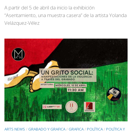
A partir del 5 de abril da inicio la exhibición
“Asentamiento, una muestra casera” de la artista Yolanda
Velázquez-Vélez
ARTS NEWS
/
GRABADO Y GRAFICA
/
GRAFICA
/
POLÍTICA
/
POLÍTICA Y