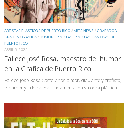
ARTISTAS PLÁSTICOS DE PUERTO RICO
/
ARTS NEWS
/
GRABADO Y
GRAFICA
/
GRAFICA
/
HUMOR
/
PINTURA
/
PINTURAS FAMOSAS DE
PUERTO RICO
ABRIL 6, 2025
Fallece José Rosa, maestro del humor
en la Grafica de Puerto Rico
Fallece José Rosa Castellanos pintor, dibujante y grafista,
el humor y la letra era fundamental en su obra plástica.