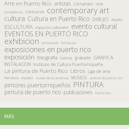
Arte en Puerto Rico
artistas
Certamen
cine
contemporary art
concurso
competencia
cultura
Cultura en Puerto Rico
DIBUJO
diseño
evento cultural
ESCULTURA
espacios culturales
EVENTOS EN PUERTO RICO
exhibicion
Exhibición
exhibiciones
exposiciones en puerto rico
exposición
fotografía
GRAFICA
grabado
Galerias
INSTALACION
Instituto de Cultura Puertorriqueña
La pintura de Puerto Rico
Libros
Liga de arte
MUSEOS
museo
literatura
museo de las americas
pintores de puerto rico
PINTURA
pintores puertorriqueños
pintura de puerto rico
publicaciones
Puerto Rico
MÁS