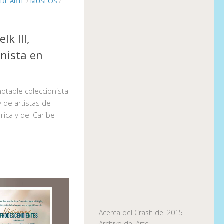
DE ARTE
/
MUSEOS
/
lk III,
onista en
l notable coleccionista
 de artistas de
ica y del Caribe
Acerca del Crash del 2015
Archivo del Arte