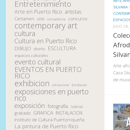
ARTE AF
Entretenimiento
SILVANA
Arte en Puerto Rico
artistas
CONTEM
Certamen
concurso
cine
competencia
ESPACIOS
contemporary art
JULIO 28,
cultura
Colec
Cultura en Puerto Rico
Afrod
ESCULTURA
DIBUJO
diseño
Silva
espacios culturales
evento cultural
Arte afr
EVENTOS EN PUERTO
Casa Sil
RICO
de muse
exhibicion
Exhibición
exhibiciones
exposiciones en puerto
rico
exposición
fotografía
Galerias
GRAFICA
INSTALACION
grabado
Instituto de Cultura Puertorriqueña
La pintura de Puerto Rico