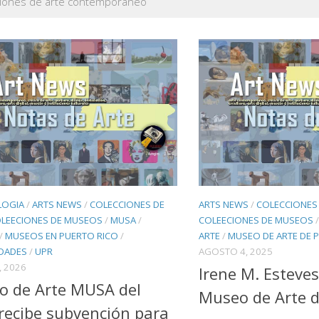
ciones de arte contemporáneo
LOGIA
/
ARTS NEWS
/
COLECCIONES DE
ARTS NEWS
/
COLECCIONES 
LEECIONES DE MUSEOS
/
MUSA
/
COLEECIONES DE MUSEOS
/
MUSEOS EN PUERTO RICO
/
ARTE
/
MUSEO DE ARTE DE 
IDADES
/
UPR
AGOSTO 4, 2025
, 2026
Irene M. Esteve
o de Arte MUSA del
Museo de Arte d
ecibe subvención para