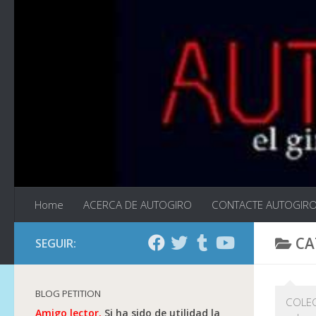
Saltar al contenido
Home
ACERCA DE AUTOGIRO
CONTACTE AUTOGIR
CA
SEGUIR:
BLOG PETITION
COLECC
Amigo lector.
Si ha sido de utilidad la