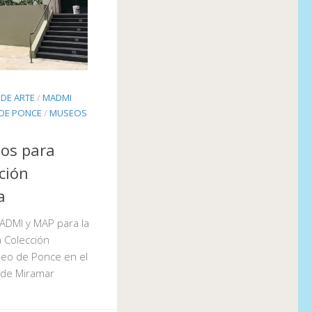
DE ARTE
/
MADMI
 DE PONCE
/
MUSEOS
eos para
ción
a
ADMI y MAP para la
a Colección
seo de Ponce en el
 de Miramar