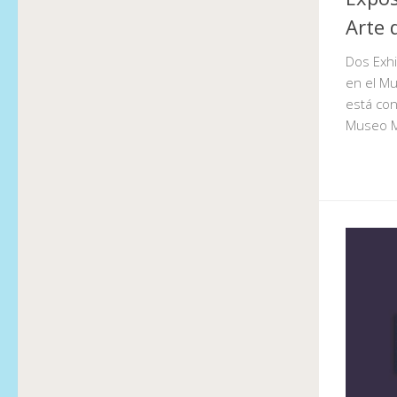
Arte 
Dos Exhi
en el M
está co
Museo 