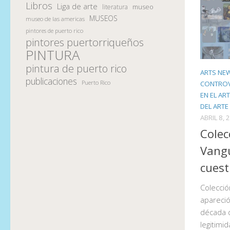
Libros
Liga de arte
museo
literatura
MUSEOS
museo de las americas
pintores de puerto rico
pintores puertorriqueños
PINTURA
pintura de puerto rico
ARTS NE
publicaciones
Puerto Rico
CONTROV
EN EL AR
DEL ARTE
ABRIL 8, 
Colec
Vangu
cuest
Colecció
apareció
década 
legitimi