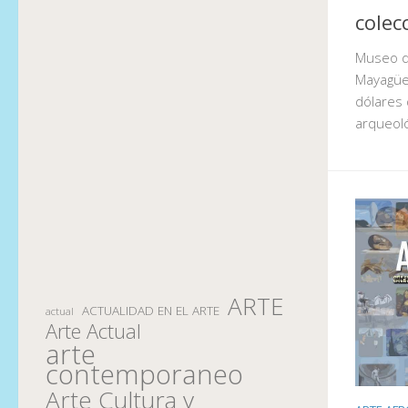
colec
Museo d
Mayagüe
dólares 
arqueoló
ARTE
ACTUALIDAD EN EL ARTE
actual
Arte Actual
arte
contemporaneo
Arte Cultura y