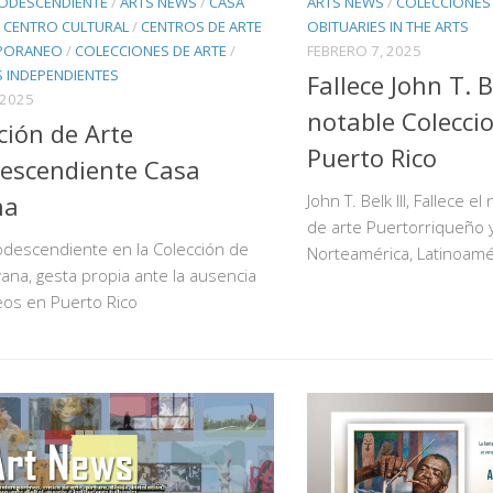
RODESCENDIENTE
/
ARTS NEWS
/
CASA
ARTS NEWS
/
COLECCIONES 
/
CENTRO CULTURAL
/
CENTROS DE ARTE
OBITUARIES IN THE ARTS
PORANEO
/
COLECCIONES DE ARTE
/
FEBRERO 7, 2025
 INDEPENDIENTES
Fallece John T. Be
 2025
notable Colecci
ción de Arte
Puerto Rico
escendiente Casa
na
John T. Belk III, Fallece e
de arte Puertorriqueño y
odescendiente en la Colección de
Norteamérica, Latinoamér
vana, gesta propia ante la ausencia
os en Puerto Rico