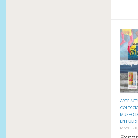
ARTE ACT
COLECCI
MUSEO D
EN PUER
MAYO 20,
Expos