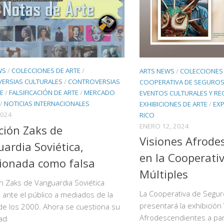
WS
/
COLECCIONES DE ARTE
/
ARTS NEWS
/
COLECCIONES 
ERSIAS CULTURALES
/
CONTROVERSIAS
COOPERATIVA DE SEGUROS
TE
/
FALSIFICACIÓN DE ARTE
/
MERCADO
EVENTOS CULTURALES Y RE
/
NOTICIAS INTERNACIONALES
EXHIBICIONES DE ARTE
/
EXP
2024
RICO
ENERO 12, 2024
ción Zaks de
Visiones Afrode
ardia Soviética,
en la Cooperati
ionada como falsa
Múltiples
n Zaks de Vanguardia Soviética
La Cooperativa de Segur
 ante el público a mediados de la
presentará la exhibición
de los 2000. Ahora se cuestiona su
Afrodescendientes a part
dad