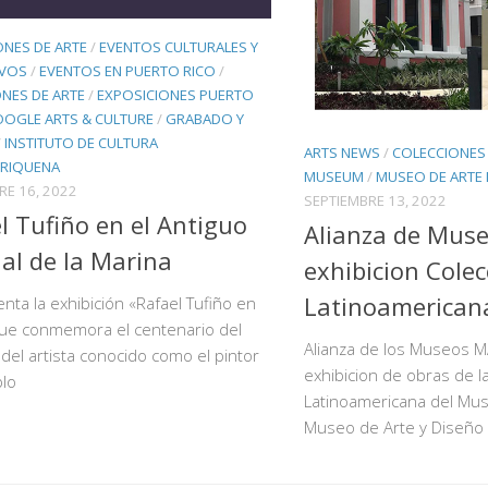
ONES DE ARTE
/
EVENTOS CULTURALES Y
IVOS
/
EVENTOS EN PUERTO RICO
/
ONES DE ARTE
/
EXPOSICIONES PUERTO
OGLE ARTS & CULTURE
/
GRABADO Y
/
INSTITUTO DE CULTURA
ARTS NEWS
/
COLECCIONES 
RIQUENA
MUSEUM
/
MUSEO DE ARTE
E 16, 2022
SEPTIEMBRE 13, 2022
l Tufiño en el Antiguo
Alianza de Mus
al de la Marina
exhibicion Colec
Latinoamerican
nta la exhibición «Rafael Tufiño en
que conmemora el centenario del
Alianza de los Museos M
o del artista conocido como el pintor
exhibicion de obras de l
blo
Latinoamericana del Mu
Museo de Arte y Diseño