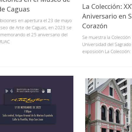
La Colección: XXV
de Caguas
Aniversario en 
biciones en apertura el 23 de mayo
Corazón
useo de Arte de Caguas, en 2023 se
nmemorando el 25 aniversario del
Se muestra la Colección 
MUAC
Universidad del Sagrado
exposición La Colección: 