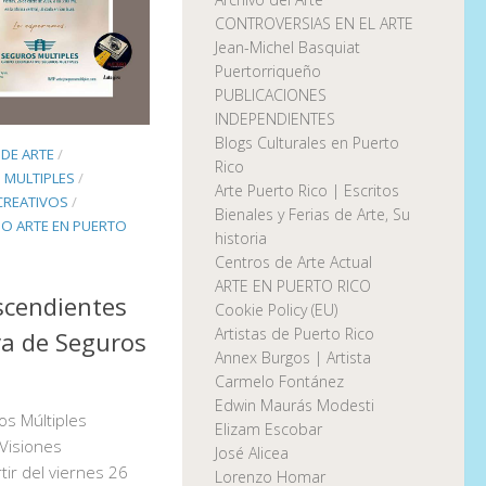
CONTROVERSIAS EN EL ARTE
Jean-Michel Basquiat
Puertorriqueño
PUBLICACIONES
INDEPENDIENTES
Blogs Culturales en Puerto
DE ARTE
/
Rico
 MULTIPLES
/
Arte Puerto Rico | Escritos
CREATIVOS
/
Bienales y Ferias de Arte, Su
O ARTE EN PUERTO
historia
Centros de Arte Actual
ARTE EN PUERTO RICO
scendientes
Cookie Policy (EU)
Artistas de Puerto Rico
va de Seguros
Annex Burgos | Artista
Carmelo Fontánez
Edwin Maurás Modesti
os Múltiples
Elizam Escobar
 Visiones
José Alicea
ir del viernes 26
Lorenzo Homar