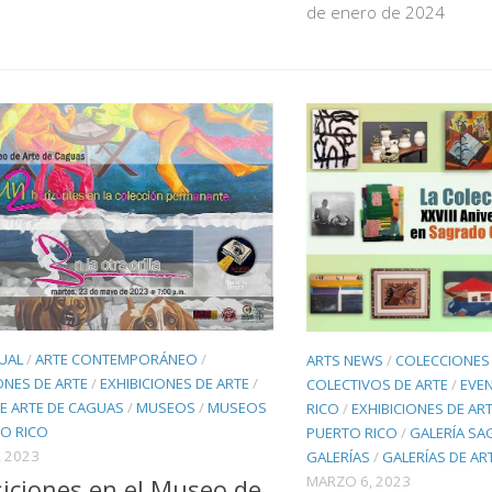
de enero de 2024
UAL
/
ARTE CONTEMPORÁNEO
/
ARTS NEWS
/
COLECCIONES 
ONES DE ARTE
/
EXHIBICIONES DE ARTE
/
COLECTIVOS DE ARTE
/
EVE
E ARTE DE CAGUAS
/
MUSEOS
/
MUSEOS
RICO
/
EXHIBICIONES DE AR
TO RICO
PUERTO RICO
/
GALERÍA S
 2023
GALERÍAS
/
GALERÍAS DE AR
MARZO 6, 2023
iciones en el Museo de