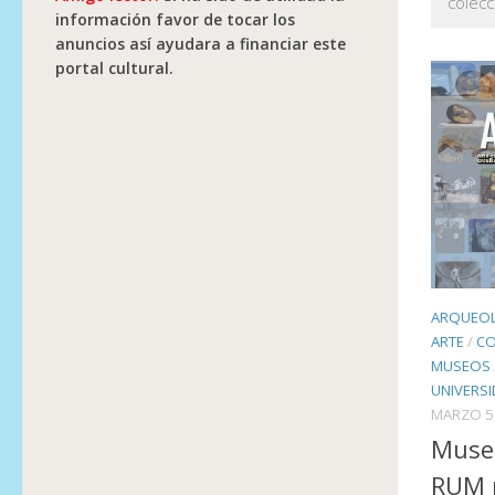
colec
información favor de tocar los
anuncios así ayudara a financiar este
portal cultural.
ARQUEO
ARTE
/
CO
MUSEOS
UNIVERS
MARZO 5
Muse
RUM r