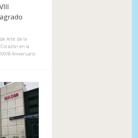
III
Sagrado
de Arte de la
 Corazón en la
XXVIII Aniversario