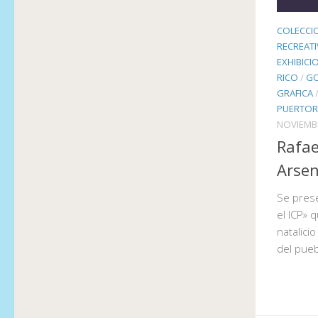
COLECCI
RECREAT
EXHIBICI
RICO
/
GO
GRAFICA
PUERTOR
NOVIEMBR
Rafae
Arsen
Se prese
el ICP» 
natalici
del pue