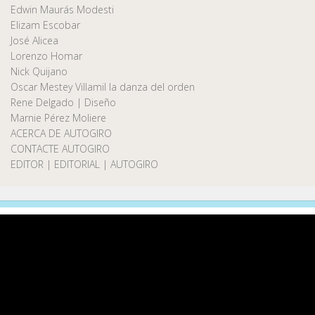
Edwin Maurás Modesti
Elizam Escobar
José Alicea
Lorenzo Homar
Nick Quijano
Oscar Mestey Villamil la danza del orden
Rene Delgado | Diseño
Marnie Pérez Moliere
ACERCA DE AUTOGIRO
CONTACTE AUTOGIRO
EDITOR | EDITORIAL | AUTOGIRO