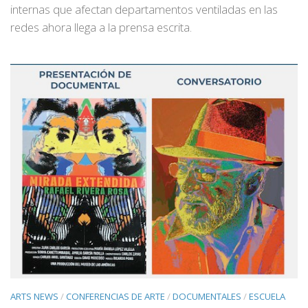
internas que afectan departamentos ventiladas en las
redes ahora llega a la prensa escrita.
ARTS NEWS
/
CONFERENCIAS DE ARTE
/
DOCUMENTALES
/
ESCUELA