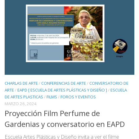
CHARLAS DE ARTE
/
CONFERENCIAS DE ARTE
/
CONVERSATORIO DE
ARTE
/
EAPD [ ESCUELA DE ARTES PLÁSTICAS Y DISEÑO ]
/
ESCUELA
DE ARTES PLASTICAS
/
FILMS
/
FOROS Y EVENTOS
MARZO 26, 2024
Proyección Film Perfume de
Gardenias y conversatorio en EAPD
Escuela Artes Plásticas y Diseño invita a ver el filme