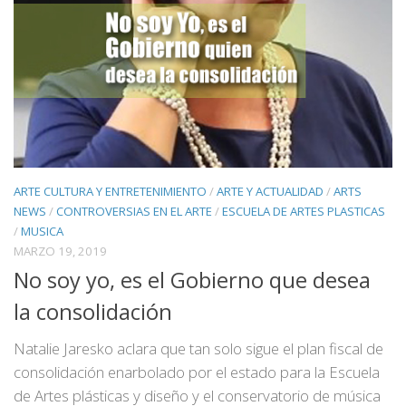
ARTE CULTURA Y ENTRETENIMIENTO
/
ARTE Y ACTUALIDAD
/
ARTS
NEWS
/
CONTROVERSIAS EN EL ARTE
/
ESCUELA DE ARTES PLASTICAS
/
MUSICA
MARZO 19, 2019
No soy yo, es el Gobierno que desea
la consolidación
Natalie Jaresko aclara que tan solo sigue el plan fiscal de
consolidación enarbolado por el estado para la Escuela
de Artes plásticas y diseño y el conservatorio de música