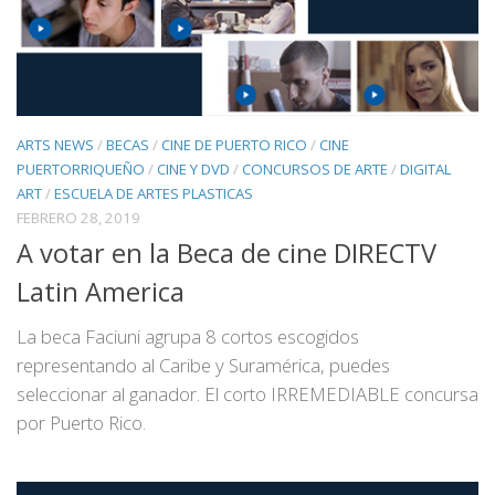
ARTS NEWS
/
BECAS
/
CINE DE PUERTO RICO
/
CINE
PUERTORRIQUEÑO
/
CINE Y DVD
/
CONCURSOS DE ARTE
/
DIGITAL
ART
/
ESCUELA DE ARTES PLASTICAS
FEBRERO 28, 2019
A votar en la Beca de cine DIRECTV
Latin America
La beca Faciuni agrupa 8 cortos escogidos
representando al Caribe y Suramérica, puedes
seleccionar al ganador. El corto IRREMEDIABLE concursa
por Puerto Rico.