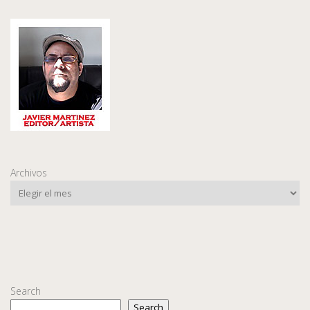
Archivos
Search
Search