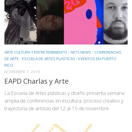
ARTE CULTURA Y ENTRETENIMIENTO
/
ARTS NEWS
/
CONFERENCIAS
DE ARTE
/
ESCUELA DE ARTES PLASTICAS
/
EVENTOS EN PUERTO
RICO
NOVIEMBRE 7, 2019
EAPD Charlas y Arte
La Escuela de Artes plásticas y diseño presenta semana
amplia de conferencias en escultura, proceso creativo y
trayectoria de artistas del 12 al 15 de noviembre