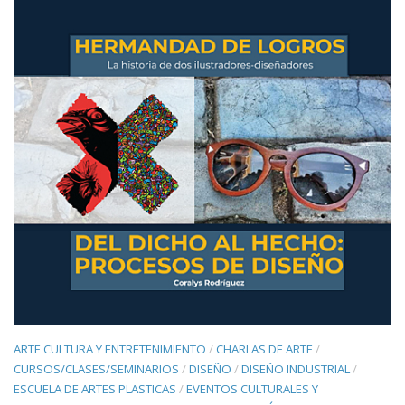
ARTE CULTURA Y ENTRETENIMIENTO
/
CHARLAS DE ARTE
/
CURSOS/CLASES/SEMINARIOS
/
DISEÑO
/
DISEÑO INDUSTRIAL
/
ESCUELA DE ARTES PLASTICAS
/
EVENTOS CULTURALES Y