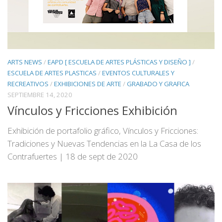
ARTS NEWS
/
EAPD [ ESCUELA DE ARTES PLÁSTICAS Y DISEÑO ]
/
ESCUELA DE ARTES PLASTICAS
/
EVENTOS CULTURALES Y
RECREATIVOS
/
EXHIBICIONES DE ARTE
/
GRABADO Y GRAFICA
SEPTIEMBRE 14, 2020
Vínculos y Fricciones Exhibición
Exhibición de portafolio gráfico, Vínculos y Fricciones:
Tradiciones y Nuevas Tendencias en la La Casa de los
Contrafuertes | 18 de sept de 2020