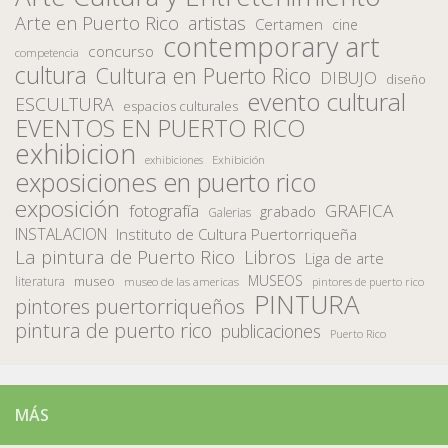
Arte en Puerto Rico
artistas
Certamen
cine
contemporary art
concurso
competencia
cultura
Cultura en Puerto Rico
DIBUJO
diseño
evento cultural
ESCULTURA
espacios culturales
EVENTOS EN PUERTO RICO
exhibicion
Exhibición
exhibiciones
exposiciones en puerto rico
exposición
fotografía
GRAFICA
grabado
Galerias
INSTALACION
Instituto de Cultura Puertorriqueña
La pintura de Puerto Rico
Libros
Liga de arte
MUSEOS
museo
literatura
museo de las americas
pintores de puerto rico
PINTURA
pintores puertorriqueños
pintura de puerto rico
publicaciones
Puerto Rico
MÁS