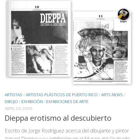
ARTISTAS
/
ARTISTAS PLÁSTICOS DE PUERTO RICO
/
ARTS NEWS
/
DIBUJO
/
EXHIBICIÓN
/
EXHIBICIONES DE ARTE
ABRIL 24, 2026
Dieppa erotismo al descubierto
Escrito de Jorge Rodríguez acerca del dibujante y pintor
Ismael Dieppa y su exhibición en el Museo del Grabado