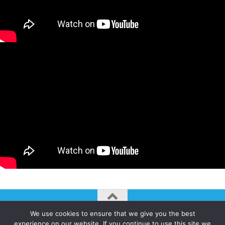
We use cookies to ensure that we give you the best
AUTOGIRO/el giro del arte actual © JAVIER MARTINEZ 2026. All
experience on our website. If you continue to use this site we