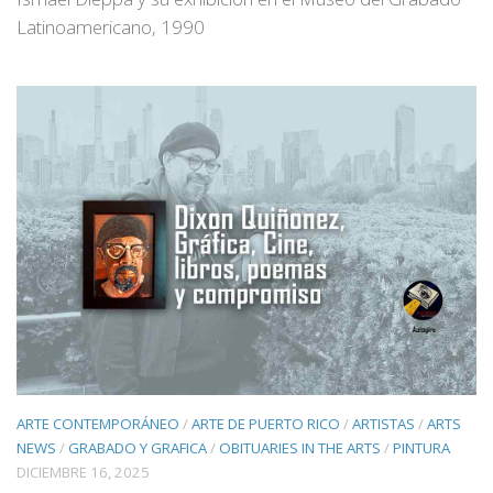
Latinoamericano, 1990
ARTE CONTEMPORÁNEO
/
ARTE DE PUERTO RICO
/
ARTISTAS
/
ARTS
NEWS
/
GRABADO Y GRAFICA
/
OBITUARIES IN THE ARTS
/
PINTURA
DICIEMBRE 16, 2025