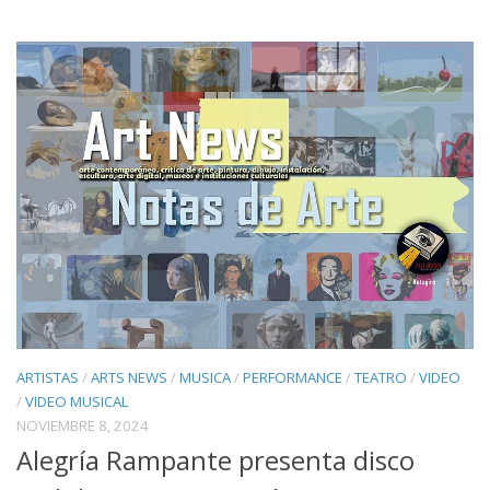
ARTISTAS
/
ARTS NEWS
/
MUSICA
/
PERFORMANCE
/
TEATRO
/
VIDEO
/
VIDEO MUSICAL
NOVIEMBRE 8, 2024
Alegría Rampante presenta disco