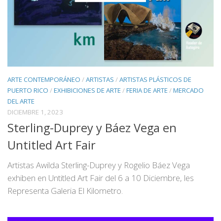
ARTE CONTEMPORÁNEO
/
ARTISTAS
/
ARTISTAS PLÁSTICOS DE
PUERTO RICO
/
EXHIBICIONES DE ARTE
/
FERIA DE ARTE
/
MERCADO
DEL ARTE
DICIEMBRE 1, 2023
Sterling-Duprey y Báez Vega en
Untitled Art Fair
Artistas Awilda Sterling-Duprey y Rogelio Báez Vega
exhiben en Untitled Art Fair del 6 a 10 Diciembre, les
Representa Galeria El Kilometro.