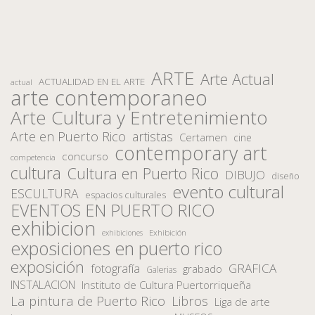
ARTE
Arte Actual
ACTUALIDAD EN EL ARTE
actual
arte contemporaneo
Arte Cultura y Entretenimiento
Arte en Puerto Rico
artistas
Certamen
cine
contemporary art
concurso
competencia
cultura
Cultura en Puerto Rico
DIBUJO
diseño
evento cultural
ESCULTURA
espacios culturales
EVENTOS EN PUERTO RICO
exhibicion
Exhibición
exhibiciones
exposiciones en puerto rico
exposición
fotografía
GRAFICA
grabado
Galerias
INSTALACION
Instituto de Cultura Puertorriqueña
La pintura de Puerto Rico
Libros
Liga de arte