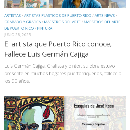
ARTISTAS
/
ARTISTAS PLÁSTICOS DE PUERTO RICO
/
ARTS NEWS
/
GRABADO Y GRAFICA
/
MAESTROS DEL ARTE
/
MAESTROS DEL ARTE
DE PUERTO RICO
/
PINTURA
JUNIO 28, 2025
El artista que Puerto Rico conoce,
Fallece Luis Germán Cajiga
Luis Germán Cajiga, Grafista y pintor, su obra estuvo
presente en muchos hogares puertorriqueños, fallece a
los 90 años.