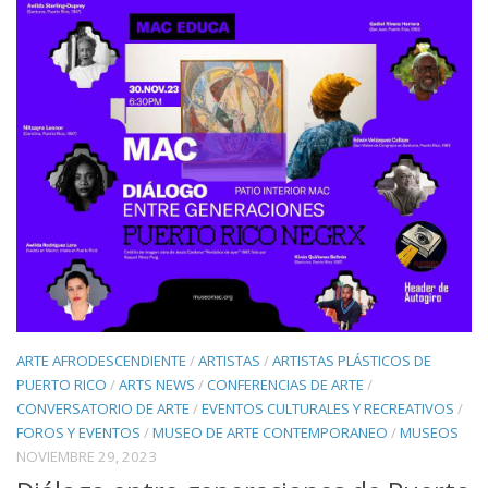
ARTE AFRODESCENDIENTE
/
ARTISTAS
/
ARTISTAS PLÁSTICOS DE
PUERTO RICO
/
ARTS NEWS
/
CONFERENCIAS DE ARTE
/
CONVERSATORIO DE ARTE
/
EVENTOS CULTURALES Y RECREATIVOS
/
FOROS Y EVENTOS
/
MUSEO DE ARTE CONTEMPORANEO
/
MUSEOS
NOVIEMBRE 29, 2023