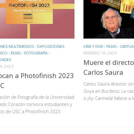
ONES MULTIMEDIOS
/
EXPOSICIONES
CINE Y DVD
/
FILMS
/
OBITUAR
RICO
/
FILMS
/
FOTOGRAFÍA
/
FEBRERO 10, 2023
IDADES
Muere el directo
4, 2023
Carlos Saura
can a Photofinish 2023
SC
Carlos Saura director cin
Goya en Burdeos, La caz
ación de Fotografía de la Universidad
o ¡Ay, Carmela! fallece a
rado Corazón convoca estudiantes y
os de USC a Photofinish 2023