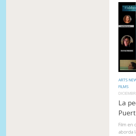
ARTS NE
FILMS
DICIEMBR
La pe
Puert
Film en
aborda l