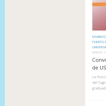
EXHIBICI
PUERTO 
UNIVERS
MARZO 1
Convo
de U
La Asoci
del Sag
graduad