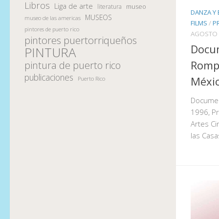
Libros
Liga de arte
museo
literatura
DANZA Y 
MUSEOS
museo de las americas
FILMS
/
P
pintores de puerto rico
AGOSTO 
pintores puertorriqueños
Docu
PINTURA
Romp
pintura de puerto rico
publicaciones
Méxi
Puerto Rico
Documen
1996, Pr
Artes Ci
las Casa