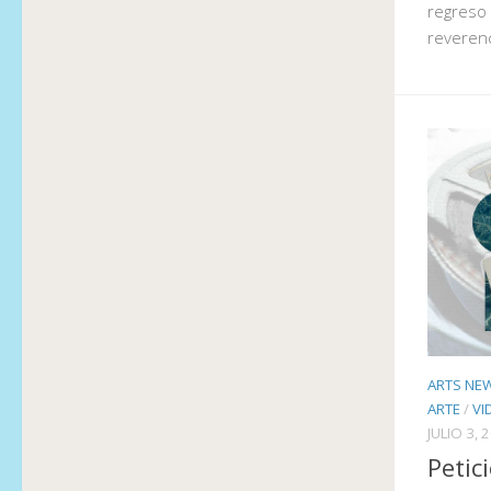
regreso 
reveren
ARTS NE
ARTE
/
VI
JULIO 3, 
Petic