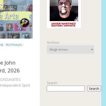
Archivos
INE
/
FESTIVALES
/
he John
rd, 2026
N CASSAVETES
Search
Independent Spirit
Search