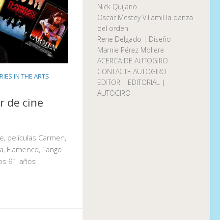
Nick Quijano
Oscar Mestey Villamil la danza
del orden
Rene Delgado | Diseño
Marnie Pérez Moliere
ACERCA DE AUTOGIRO
CONTACTE AUTOGIRO
IES IN THE ARTS
EDITOR | EDITORIAL |
AUTOGIRO
r de cine
e, películas Carmen,
a, Flamenco, Tango
 los 91 años