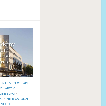
L EN EL MUNDO
/
ARTE
TO
/
ARTE Y
CINE Y DVD
/
LMS
/
INTERNACIONAL
/
VIDEO