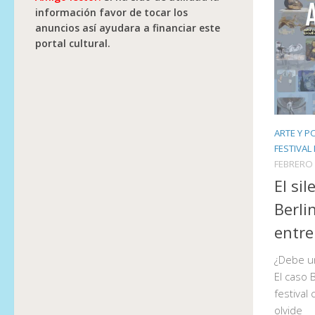
información favor de tocar los
anuncios así ayudara a financiar este
portal cultural.
ARTE Y P
FESTIVAL 
FEBRERO 
El si
Berli
entre
¿Debe un
El caso 
festival
olvide