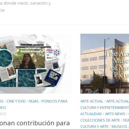
a donde nació, sanación y
cia
WS
/
CINE Y DVD
/
FILMS
/
FONDOS PARA
ARTE ACTUAL
/
ARTE ACTUA
DEO
CULTURA Y ENTRETENIMIEN
2022
ACTUALIDAD
/
ARTS NEWS
/
COLECCIONES DE ARTE
/
FI
ionan contribución para
CULTURA Y ARTE
/
MUSEOS