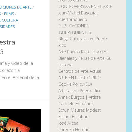
CONTROVERSIAS EN EL ARTE
BICIONES DE ARTE
/
Jean-Michel Basquiat
S
/
FILMS
/
Puertorriqueño
E CULTURA
PUBLICACIONES
SIDADES
INDEPENDIENTES
Blogs Culturales en Puerto
estra
Rico
23
Arte Puerto Rico | Escritos
Bienales y Ferias de Arte, Su
fía y video de la
historia
 Corazón a
Centros de Arte Actual
en el Arsenal de la
ARTE EN PUERTO RICO
Cookie Policy (EU)
Artistas de Puerto Rico
Annex Burgos | Artista
Carmelo Fontánez
Edwin Maurás Modesti
Elizam Escobar
José Alicea
Lorenzo Homar