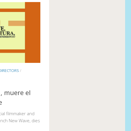
DIRECTORS
/
, muere el
e
tial filmmaker and
rench New Wave, dies