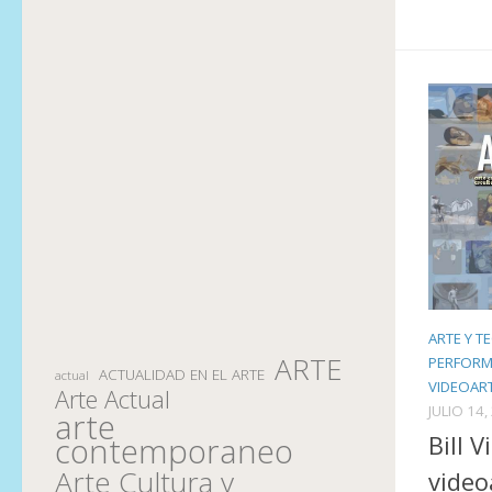
ARTE Y T
ARTE
PERFORM
ACTUALIDAD EN EL ARTE
actual
VIDEOART
Arte Actual
JULIO 14,
arte
Bill 
contemporaneo
Arte Cultura y
video