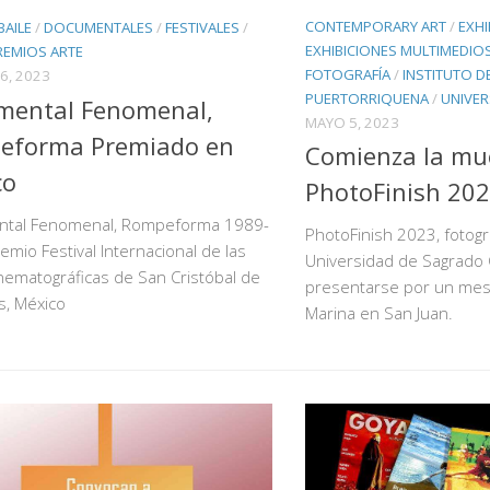
CONTEMPORARY ART
/
EXHI
BAILE
/
DOCUMENTALES
/
FESTIVALES
/
EXHIBICIONES MULTIMEDIO
REMIOS ARTE
FOTOGRAFÍA
/
INSTITUTO D
6, 2023
PUERTORRIQUENA
/
UNIVER
mental Fenomenal,
MAYO 5, 2023
eforma Premiado en
Comienza la mu
co
PhotoFinish 20
tal Fenomenal, Rompeforma 1989-
PhotoFinish 2023, fotogra
emio Festival Internacional de las
Universidad de Sagrado
nematográficas de San Cristóbal de
presentarse por un mes 
s, México
Marina en San Juan.