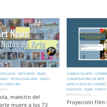
ECNOLOGÍA
/
ARTS NEWS
/
FILMS
/
CHARLAS DE ARTE
/
CONFERE
ANCE
/
TECNOLOGÍA ARTE
/
VIDEO
/
CONVERSATORIO DE ARTE
E | VIDEO ART
ARTES PLÁSTICAS Y DISEÑO 
 2024
PLASTICAS
/
FILMS
/
FOROS 
MARZO 26, 2024
Viola, maestro del
Proyección Film
arte muere a los 73