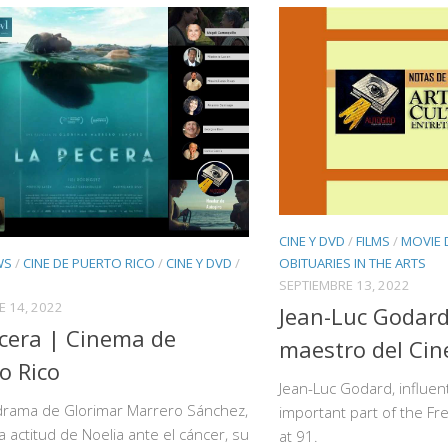
CINE Y DVD
/
FILMS
/
MOVIE 
OBITUARIES IN THE ARTS
WS
/
CINE DE PUERTO RICO
/
CINE Y DVD
/
SEPTIEMBRE 13, 2022
E 14, 2022
Jean-Luc Godard
cera | Cinema de
maestro del Cin
o Rico
Jean-Luc Godard, influen
 drama de Glorimar Marrero Sánchez,
important part of the F
a actitud de Noelia ante el cáncer, su
at 91.