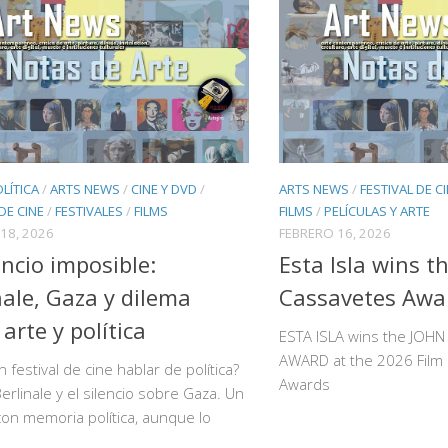
OLÍTICA
/
ARTS NEWS
/
CINE Y DVD
/
ARTS NEWS
/
FESTIVAL DE C
DE CINE
/
FESTIVALES
/
FILMS
FILMS
/
PELÍCULAS Y ARTE
18, 2026
FEBRERO 16, 2026
lencio imposible:
Esta Isla wins t
nale, Gaza y dilema
Cassavetes Awa
 arte y política
ESTA ISLA wins the JOH
AWARD at the 2026 Film 
 festival de cine hablar de política?
Awards
Berlinale y el silencio sobre Gaza. Un
 con memoria política, aunque lo