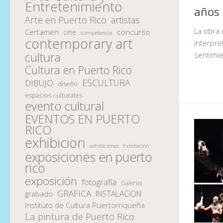
Entretenimiento
años
Arte en Puerto Rico
artistas
La obra d
Certamen
concurso
cine
competencia
contemporary art
interpre
cultura
sentimie
Cultura en Puerto Rico
ESCULTURA
DIBUJO
diseño
espacios culturales
evento cultural
EVENTOS EN PUERTO
RICO
exhibicion
Exhibición
exhibiciones
exposiciones en puerto
rico
exposición
fotografía
Galerias
GRAFICA
INSTALACION
grabado
Instituto de Cultura Puertorriqueña
La pintura de Puerto Rico