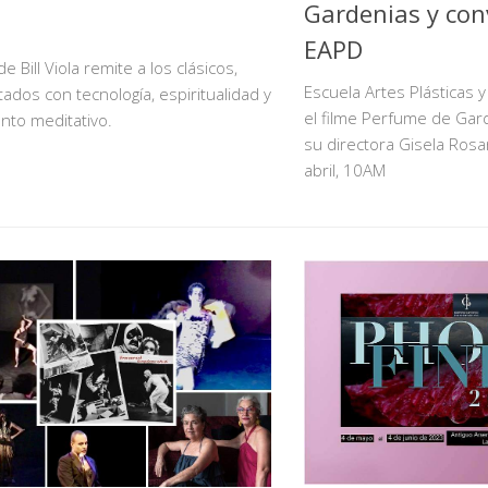
Gardenias y con
EAPD
e Bill Viola remite a los clásicos,
Escuela Artes Plásticas y
tados con tecnología, espiritualidad y
el filme Perfume de Gard
nto meditativo.
su directora Gisela Rosa
abril, 10AM