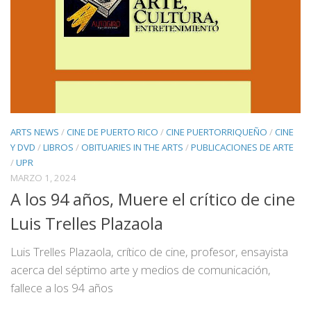
ARTS NEWS
/
CINE DE PUERTO RICO
/
CINE PUERTORRIQUEÑO
/
CINE
Y DVD
/
LIBROS
/
OBITUARIES IN THE ARTS
/
PUBLICACIONES DE ARTE
/
UPR
MARZO 1, 2024
A los 94 años, Muere el crítico de cine
Luis Trelles Plazaola
Luis Trelles Plazaola, crítico de cine, profesor, ensayista
acerca del séptimo arte y medios de comunicación,
fallece a los 94 años