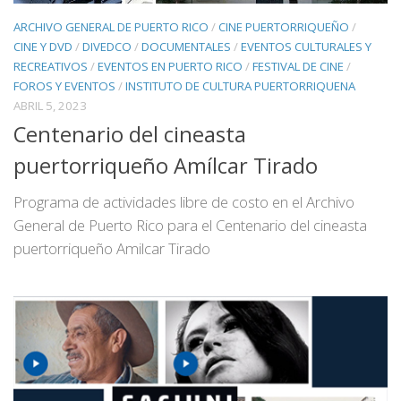
ARCHIVO GENERAL DE PUERTO RICO
/
CINE PUERTORRIQUEÑO
/
CINE Y DVD
/
DIVEDCO
/
DOCUMENTALES
/
EVENTOS CULTURALES Y
RECREATIVOS
/
EVENTOS EN PUERTO RICO
/
FESTIVAL DE CINE
/
FOROS Y EVENTOS
/
INSTITUTO DE CULTURA PUERTORRIQUENA
ABRIL 5, 2023
Centenario del cineasta
puertorriqueño Amílcar Tirado
Programa de actividades libre de costo en el Archivo
General de Puerto Rico para el Centenario del cineasta
puertorriqueño Amilcar Tirado