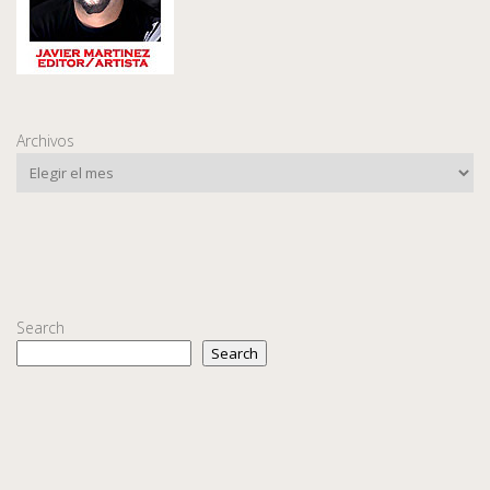
Archivos
Search
Search