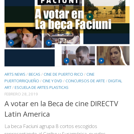
ARTS NEWS
/
BECAS
/
CINE DE PUERTO RICO
/
CINE
PUERTORRIQUEÑO
/
CINE Y DVD
/
CONCURSOS DE ARTE
/
DIGITAL
ART
/
ESCUELA DE ARTES PLASTICAS
FEBRERO 28, 2019
A votar en la Beca de cine DIRECTV
Latin America
La beca Faciuni agrupa 8 cortos escogidos
representando al Caribe y Suramérica, puedes