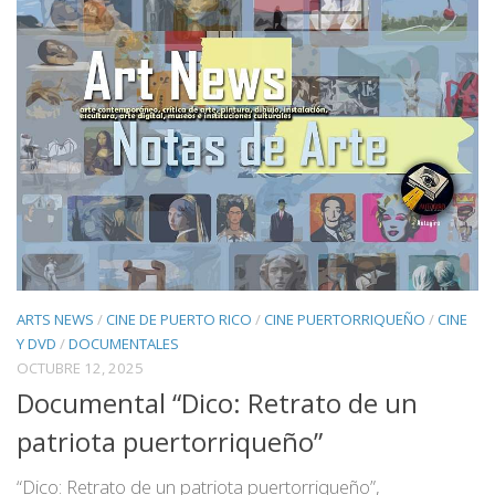
ARTS NEWS
/
CINE DE PUERTO RICO
/
CINE PUERTORRIQUEÑO
/
CINE
Y DVD
/
DOCUMENTALES
OCTUBRE 12, 2025
Documental “Dico: Retrato de un
patriota puertorriqueño”
“Dico: Retrato de un patriota puertorriqueño”,