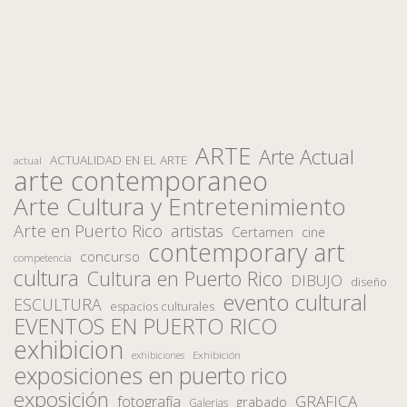
ARTE
Arte Actual
ACTUALIDAD EN EL ARTE
actual
arte contemporaneo
Arte Cultura y Entretenimiento
Arte en Puerto Rico
artistas
Certamen
cine
contemporary art
concurso
competencia
cultura
Cultura en Puerto Rico
DIBUJO
diseño
evento cultural
ESCULTURA
espacios culturales
EVENTOS EN PUERTO RICO
exhibicion
Exhibición
exhibiciones
exposiciones en puerto rico
exposición
fotografía
GRAFICA
grabado
Galerias