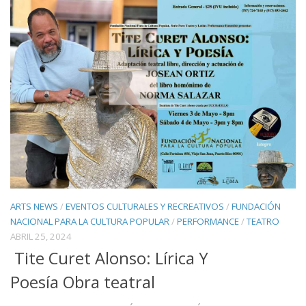
ARTS NEWS
/
EVENTOS CULTURALES Y RECREATIVOS
/
FUNDACIÓN
NACIONAL PARA LA CULTURA POPULAR
/
PERFORMANCE
/
TEATRO
ABRIL 25, 2024
Tite Curet Alonso: Lírica Y
Poesía Obra teatral