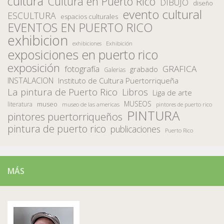
cultura
Cultura en Puerto Rico
DIBUJO
diseño
evento cultural
ESCULTURA
espacios culturales
EVENTOS EN PUERTO RICO
exhibicion
Exhibición
exhibiciones
exposiciones en puerto rico
exposición
fotografía
GRAFICA
grabado
Galerias
INSTALACION
Instituto de Cultura Puertorriqueña
La pintura de Puerto Rico
Libros
Liga de arte
MUSEOS
museo
literatura
museo de las americas
pintores de puerto rico
PINTURA
pintores puertorriqueños
pintura de puerto rico
publicaciones
Puerto Rico
MÁS