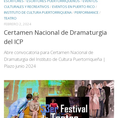
ESCRITORES
/
ESCRITORES PUERTORRIQUEÑOS
/
EVENTOS
CULTURALES Y RECREATIVOS
/
EVENTOS EN PUERTO RICO
/
INSTITUTO DE CULTURA PUERTORRIQUENA
/
PERFORMANCE
/
TEATRO
FEBRERO 2, 2024
Certamen Nacional de Dramaturgia
del ICP
Abre convocatoria para Certamen Nacional de
Dramaturgia del Instituto de Cultura Puertorriqueña |
Plazo junio 2024