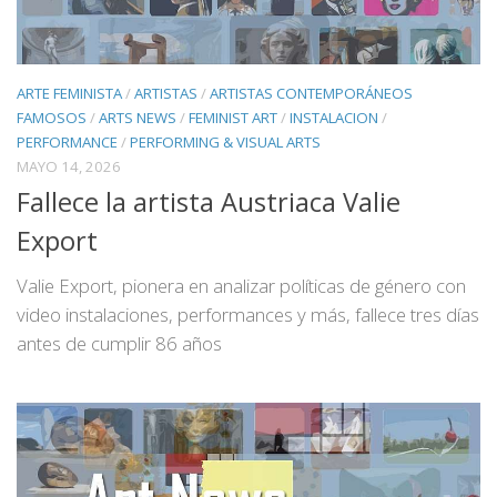
ARTE FEMINISTA
/
ARTISTAS
/
ARTISTAS CONTEMPORÁNEOS
FAMOSOS
/
ARTS NEWS
/
FEMINIST ART
/
INSTALACION
/
PERFORMANCE
/
PERFORMING & VISUAL ARTS
MAYO 14, 2026
Fallece la artista Austriaca Valie
Export
Valie Export, pionera en analizar políticas de género con
video instalaciones, performances y más, fallece tres días
antes de cumplir 86 años