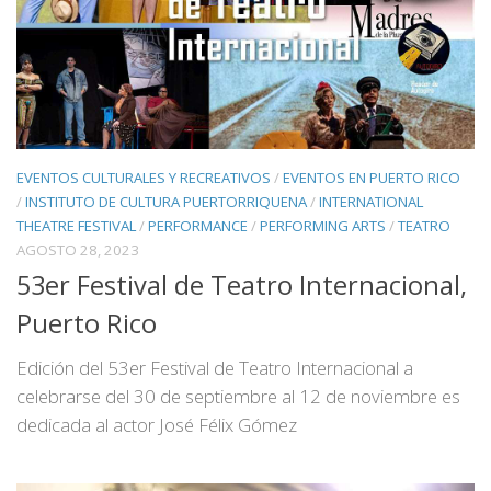
EVENTOS CULTURALES Y RECREATIVOS
/
EVENTOS EN PUERTO RICO
/
INSTITUTO DE CULTURA PUERTORRIQUENA
/
INTERNATIONAL
THEATRE FESTIVAL
/
PERFORMANCE
/
PERFORMING ARTS
/
TEATRO
AGOSTO 28, 2023
53er Festival de Teatro Internacional,
Puerto Rico
Edición del 53er Festival de Teatro Internacional a
celebrarse del 30 de septiembre al 12 de noviembre es
dedicada al actor José Félix Gómez