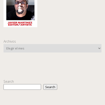
Archivos
Search
Search