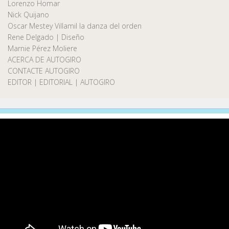
Lorenzo Homar
Nick Quijano
Oscar Mestey Villamil la danza del orden
Rene Delgado | Diseño
Marnie Pérez Moliere
ACERCA DE AUTOGIRO
CONTACTE AUTOGIRO
EDITOR | EDITORIAL | AUTOGIRO