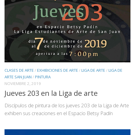
CLASES DE ARTE
/
EXHIBICIONES DE ARTE
/
LIGA DE ARTE
/
LIGA DE
ARTE SAN JUAN
/
PINTURA
NOVIEMBRE 2, 2019
Jueves 203 en la Liga de arte
Discípulos de pintura de los jueves 203 de la Liga de Arte
exhiben sus creaciones en el Espacio Betsy Padín