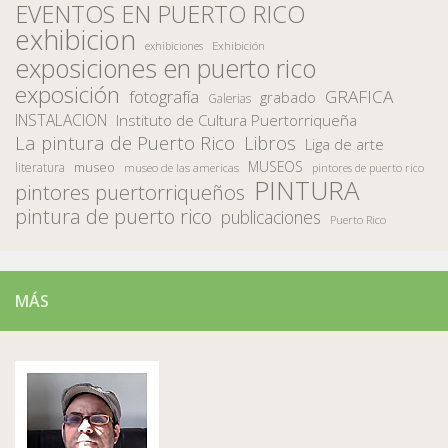
EVENTOS EN PUERTO RICO
exhibicion
Exhibición
exhibiciones
exposiciones en puerto rico
exposición
fotografía
GRAFICA
grabado
Galerias
INSTALACION
Instituto de Cultura Puertorriqueña
La pintura de Puerto Rico
Libros
Liga de arte
MUSEOS
museo
literatura
museo de las americas
pintores de puerto rico
PINTURA
pintores puertorriqueños
pintura de puerto rico
publicaciones
Puerto Rico
MÁS