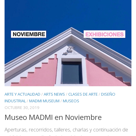
ARTE Y ACTUALIDAD
/
ARTS NEWS
/
CLASES DE ARTE
/
DISEÑO
INDUSTRIAL
/
MADMI MUSEUM
/
MUSEOS
OCTUBRE 30, 2019
Museo MADMI en Noviembre
Aperturas, recorridos, talleres, charlas y continuación de