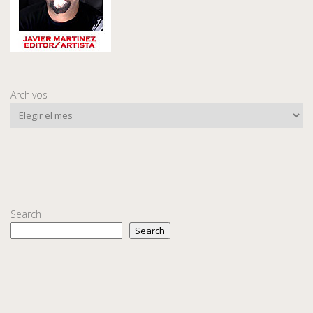
Archivos
Search
Search