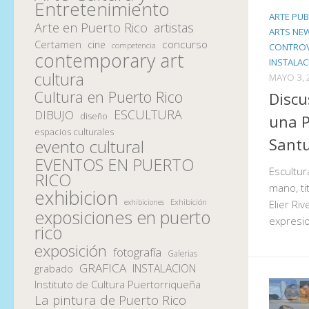
Entretenimiento
ARTE PUB
Arte en Puerto Rico
artistas
ARTS NE
Certamen
concurso
cine
competencia
CONTROVE
contemporary art
INSTALA
cultura
MAYO 3, 
Cultura en Puerto Rico
Discu
ESCULTURA
DIBUJO
diseño
una 
espacios culturales
Sant
evento cultural
EVENTOS EN PUERTO
Escultu
RICO
mano, ti
exhibicion
Exhibición
exhibiciones
Elier Ri
exposiciones en puerto
expresi
rico
exposición
fotografía
Galerias
GRAFICA
INSTALACION
grabado
Instituto de Cultura Puertorriqueña
La pintura de Puerto Rico