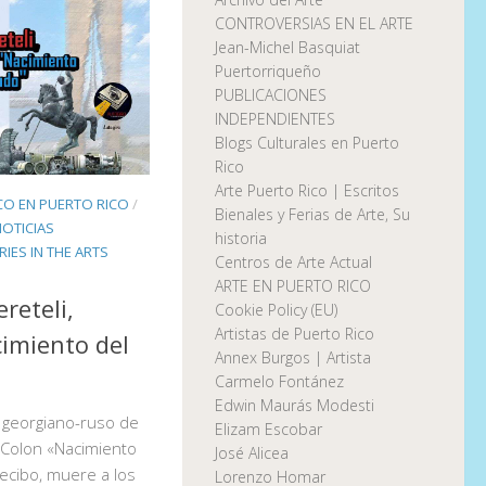
CONTROVERSIAS EN EL ARTE
Jean-Michel Basquiat
Puertorriqueño
PUBLICACIONES
INDEPENDIENTES
Blogs Culturales en Puerto
Rico
Arte Puerto Rico | Escritos
CO EN PUERTO RICO
/
Bienales y Ferias de Arte, Su
NOTICIAS
historia
IES IN THE ARTS
Centros de Arte Actual
ARTE EN PUERTO RICO
reteli,
Cookie Policy (EU)
Artistas de Puerto Rico
cimiento del
Annex Burgos | Artista
Carmelo Fontánez
Edwin Maurás Modesti
r georgiano-ruso de
Elizam Escobar
l Colon «Nacimiento
José Alicea
ecibo, muere a los
Lorenzo Homar