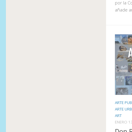
por la C
añade ar
ARTE PUB
ARTE UR
ART
ENERO 13
Don R