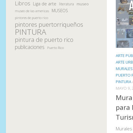
Libros
Liga de arte
museo
literatura
MUSEOS
museo de las americas
pintores de puerto rico
pintores puertorriqueños
PINTURA
pintura de puerto rico
publicaciones
Puerto Rico
ARTE PUB
ARTE UR
MURALES
PUERTO 
PINTURA
MAYO 9, 
Mural
para 
Turi
Murales 