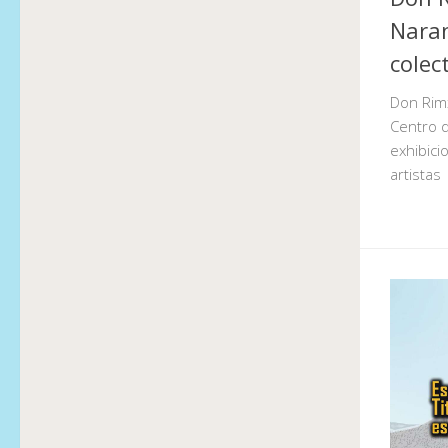
Naran
colec
Don Rim
Centro d
exhibici
artistas