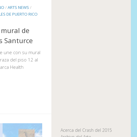
NO
/
ARTS NEWS
/
ES DE PUERTO RICO
mural de
s Santurce
se une con su mural
aza del piso 12 al
arca Health
Acerca del Crash del 2015
Archivo del Arte