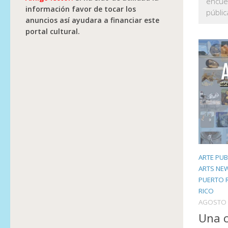
encue
información favor de tocar los
públic
anuncios así ayudara a financiar este
portal cultural.
ARTE PUB
ARTS NE
PUERTO 
RICO
AGOSTO 
Una c