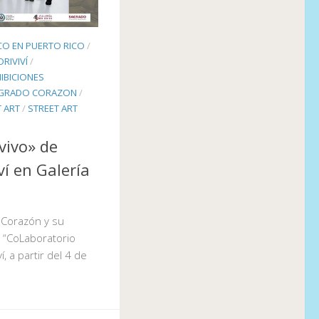
CO EN PUERTO RICO
/
RIVIVÍ
/
IBICIONES
AGRADO CORAZON
/
T ART
/
STREET ART
vivo» de
ví en Galería
 Corazón y su
a “CoLaboratorio
í, a partir del 4 de