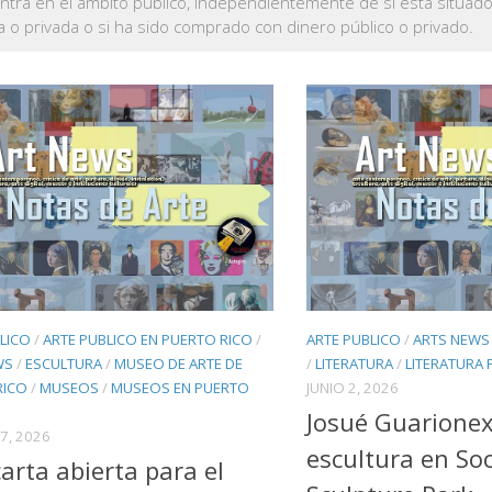
ntra en el ámbito público, independientemente de si está situad
a o privada o si ha sido comprado con dinero público o privado.
LICO
/
ARTE PUBLICO EN PUERTO RICO
/
ARTE PUBLICO
/
ARTS NEWS
WS
/
ESCULTURA
/
MUSEO DE ARTE DE
/
LITERATURA
/
LITERATURA 
RICO
/
MUSEOS
/
MUSEOS EN PUERTO
JUNIO 2, 2026
Josué Guarionex
7, 2026
escultura en So
arta abierta para el