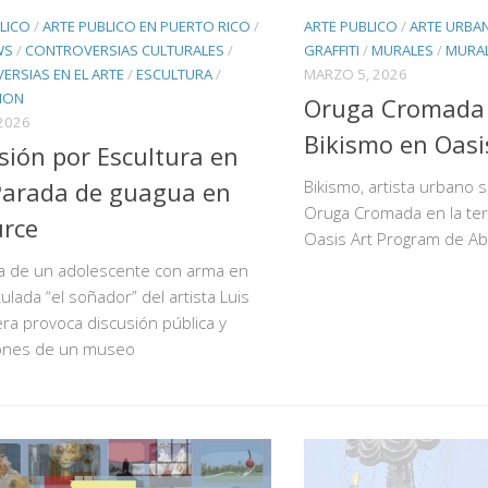
LICO
/
ARTE PUBLICO EN PUERTO RICO
/
ARTE PUBLICO
/
ARTE URBA
WS
/
CONTROVERSIAS CULTURALES
/
GRAFFITI
/
MURALES
/
MURAL
RSIAS EN EL ARTE
/
ESCULTURA
/
MARZO 5, 2026
CION
Oruga Cromada 
2026
Bikismo en Oasi
sión por Escultura en
Parada de guagua en
Bikismo, artista urbano 
Oruga Cromada en la terr
urce
Oasis Art Program de Ab
ra de un adolescente con arma en
tulada “el soñador” del artista Luis
vera provoca discusión pública y
ones de un museo