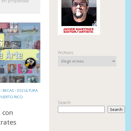
o en propiedad
Archivos
/
BECAS
/
ESCULTURA
PUERTO RICO
Search
Search
 con
crates