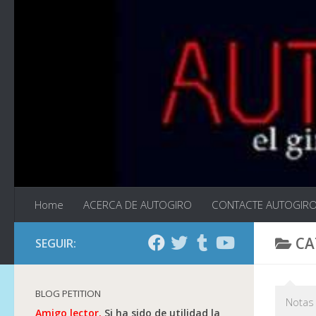
Saltar al contenido
Home
ACERCA DE AUTOGIRO
CONTACTE AUTOGIR
CA
SEGUIR:
BLOG PETITION
Notas 
Amigo lector.
Si ha sido de utilidad la