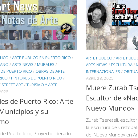
LICO
/
ARTE PUBLICO EN PUERTO RICO
/
ARTE PUBLICO
/
ARTE PUBLI
BANO
/
ARTS NEWS
/
MURALES
/
ARTS NEWS
/
ESCULTURA
/
 DE PUERTO RICO
/
OBRAS DE ARTE
INTERNACIONALES
/
OBITUAR
RICO
/
PINTORES DE PUERTO RICO
/
ABRIL 23, 2025
/
STREET ART
/
TURISMO Y ARTE
Muere Zurab Tse
2025
Escultor de «Na
es de Puerto Rico: Arte
Nuevo Mundo»
Municipios y su
smo
Zurab Tsereteli, esculto
la escultura de Cristóba
de Puerto Rico, Proyecto liderado
del Nuevo Mundo» en Ar