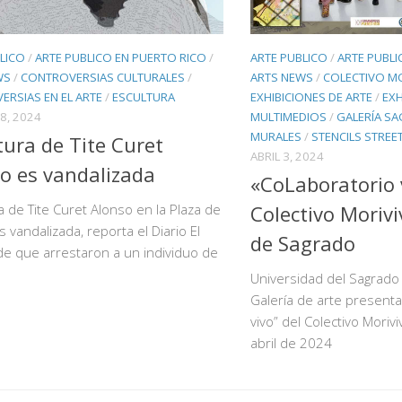
LICO
/
ARTE PUBLICO EN PUERTO RICO
/
ARTE PUBLICO
/
ARTE PUBLI
WS
/
CONTROVERSIAS CULTURALES
/
ARTS NEWS
/
COLECTIVO MO
RSIAS EN EL ARTE
/
ESCULTURA
EXHIBICIONES DE ARTE
/
EXH
8, 2024
MULTIMEDIOS
/
GALERÍA S
MURALES
/
STENCILS STREE
tura de Tite Curet
ABRIL 3, 2024
o es vandalizada
«CoLaboratorio 
a de Tite Curet Alonso en la Plaza de
Colectivo Morivi
 vandalizada, reporta el Diario El
de Sagrado
e que arrestaron a un individuo de
Universidad del Sagrado
Galería de arte present
vivo” del Colectivo Moriviv
abril de 2024