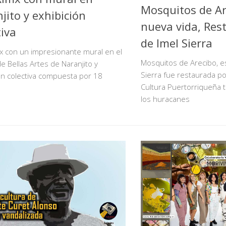
Mosquitos de Ar
jito y exhibición
nueva vida, Res
tiva
de Imel Sierra
x con un impresionante mural en el
Mosquitos de Arecibo, e
e Bellas Artes de Naranjito y
Sierra fue restaurada por
on colectiva compuesta por 18
Cultura Puertorriqueña t
los huracanes