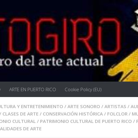
O
ARTE EN PUERTO RICO
Cookie Policy (EU)
ULTURA Y ENTRETENIMIENTO
/
ARTE SONORO
/
ARTISTAS
/
AU
/
CLASES DE ARTE
/
CONSERVACIÓN HISTÓRICA
/
FOLCLOR
/
MU
ONIO CULTURAL
/
PATRIMONIO CULTURAL DE PUERTO RICO
/
ALIDADES DE ARTE