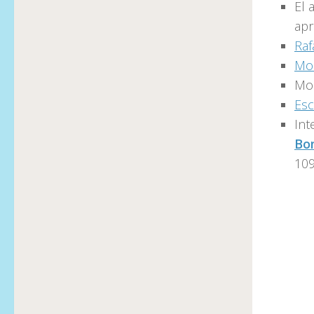
El 
apr
Raf
Mod
Mod
Esc
Int
Bo
109