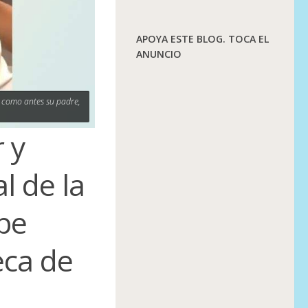
APOYA ESTE BLOG. TOCA EL
ANUNCIO
 como antes su padre,
 y
l de la
be
eca de