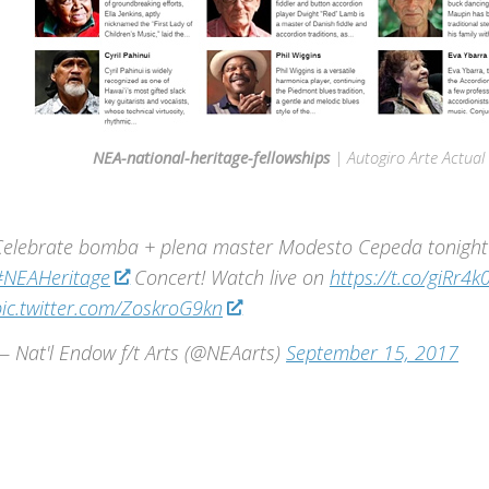
NEA-national-heritage-fellowships
| Autogiro Arte Actual
Celebrate bomba + plena master Modesto Cepeda tonight 
#NEAHeritage
Concert! Watch live on
https://t.co/giRr4k
pic.twitter.com/ZoskroG9kn
— Nat'l Endow f/t Arts (@NEAarts)
September 15, 2017