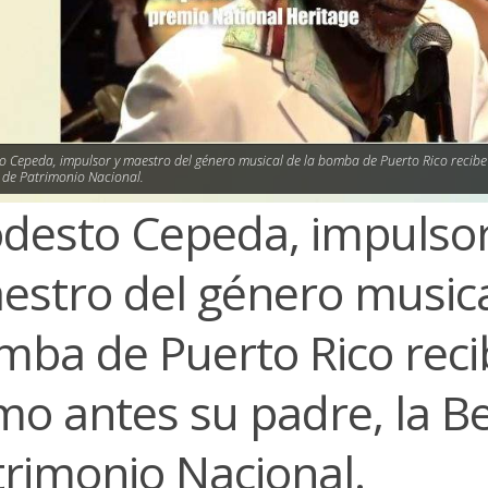
 Cepeda, impulsor y maestro del género musical de la bomba de Puerto Rico recibe
 de Patrimonio Nacional.
desto Cepeda, impulsor
estro del género musica
mba de Puerto Rico reci
mo antes su padre, la B
trimonio Nacional.