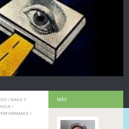
MÁS
DIO
/
BAILE Y
SICA
/
PERFORMANCE
/