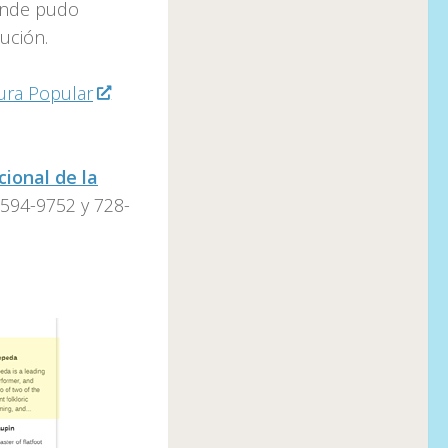
donde pudo
ución.
ura Popular
ional de la
 594-9752 y 728-