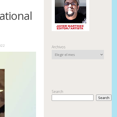
tional
022
Archivos
Search
Search