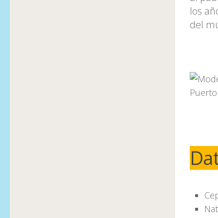
los añ
del mú
Da
Cep
Nat