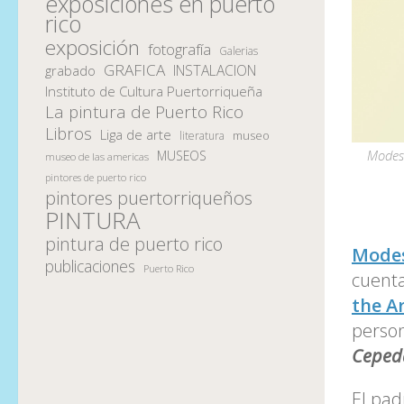
exposiciones en puerto
rico
exposición
fotografía
Galerias
GRAFICA
INSTALACION
grabado
Instituto de Cultura Puertorriqueña
La pintura de Puerto Rico
Libros
Liga de arte
museo
literatura
Modest
MUSEOS
museo de las americas
pintores de puerto rico
pintores puertorriqueños
PINTURA
pintura de puerto rico
Mode
publicaciones
Puerto Rico
cuenta
the A
person
Cepeda
El pa