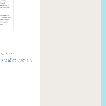
at the
001s
at 8pm ET!