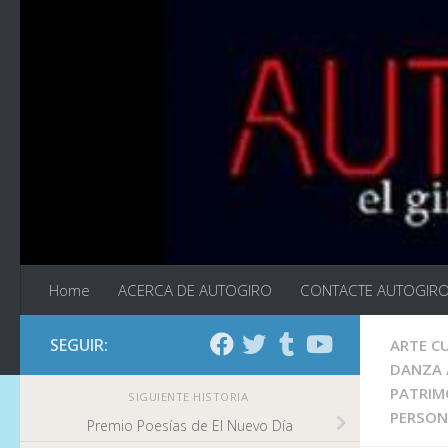
Saltar al contenido
Home
ACERCA DE AUTOGIRO
CONTACTE AUTOGIR
SEGUIR:
ARTE C
DANZA
PATRIM
SIGUIENTE HISTORIA
PERSON
Premio Poesías de El Nuevo Día