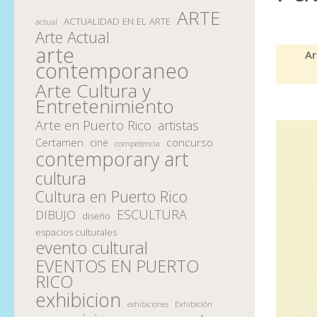
ARTE
ACTUALIDAD EN EL ARTE
actual
Arte Actual
arte
Ar
contemporaneo
Arte Cultura y
Entretenimiento
Arte en Puerto Rico
artistas
Certamen
concurso
cine
competencia
contemporary art
cultura
Cultura en Puerto Rico
ESCULTURA
DIBUJO
diseño
espacios culturales
evento cultural
EVENTOS EN PUERTO
RICO
exhibicion
Exhibición
exhibiciones