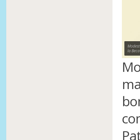
Modesto
la Beca
Mo
ma
bo
co
Pa