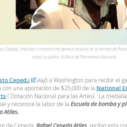
o Cepeda, impulsor y maestro del género musical de la bomba de Puer
antes su padre, la Beca de Patrimonio Nacional.
sto Ceped
a
viajó a Washington para recibir el 
 con una aportación de $25,000 de la
National 
rts
( Dotación Nacional para las Artes). La medall
al y reconoce la labor de la
Escuela de bomba y pl
 Atiles.
dre de Cepeda,
Rafael Cepeda Atiles,
recibió esta c