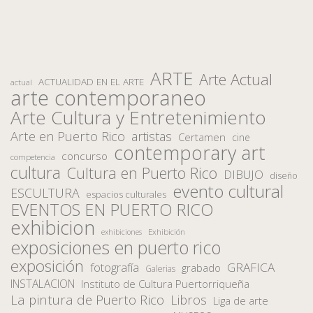
ARTE
Arte Actual
ACTUALIDAD EN EL ARTE
actual
arte contemporaneo
Arte Cultura y Entretenimiento
Arte en Puerto Rico
artistas
Certamen
cine
contemporary art
concurso
competencia
cultura
Cultura en Puerto Rico
DIBUJO
diseño
evento cultural
ESCULTURA
espacios culturales
EVENTOS EN PUERTO RICO
exhibicion
Exhibición
exhibiciones
exposiciones en puerto rico
exposición
fotografía
GRAFICA
grabado
Galerias
INSTALACION
Instituto de Cultura Puertorriqueña
La pintura de Puerto Rico
Libros
Liga de arte