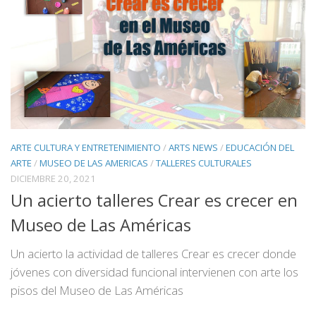
ARTE CULTURA Y ENTRETENIMIENTO
/
ARTS NEWS
/
EDUCACIÓN DEL
ARTE
/
MUSEO DE LAS AMERICAS
/
TALLERES CULTURALES
DICIEMBRE 20, 2021
Un acierto talleres Crear es crecer en
Museo de Las Américas
Un acierto la actividad de talleres Crear es crecer donde
jóvenes con diversidad funcional intervienen con arte los
pisos del Museo de Las Américas