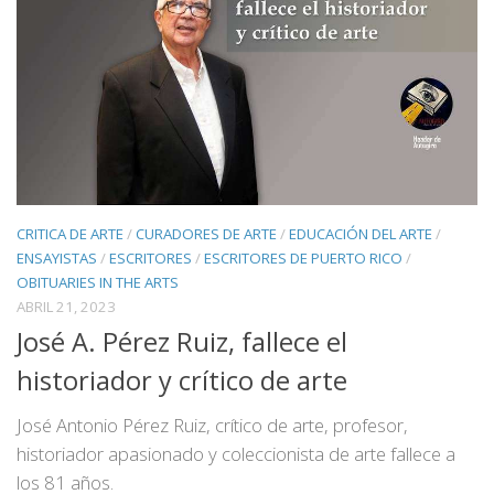
CRITICA DE ARTE
/
CURADORES DE ARTE
/
EDUCACIÓN DEL ARTE
/
ENSAYISTAS
/
ESCRITORES
/
ESCRITORES DE PUERTO RICO
/
OBITUARIES IN THE ARTS
ABRIL 21, 2023
José A. Pérez Ruiz, fallece el
historiador y crítico de arte
José Antonio Pérez Ruiz, crítico de arte, profesor,
historiador apasionado y coleccionista de arte fallece a
los 81 años.