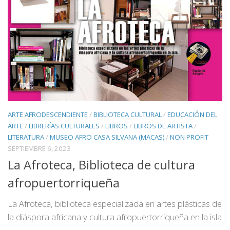
ARTE AFRODESCENDIENTE
/
BIBLIOTECA CULTURAL
/
EDUCACIÓN DEL
ARTE
/
LIBRERÍAS CULTURALES
/
LIBROS
/
LIBROS DE ARTISTA
/
LITERATURA
/
MUSEO AFRO CASA SILVANA (MACAS)
/
NON PROFIT
SEPTIEMBRE 6, 2023
La Afroteca, Biblioteca de cultura
afropuertorriqueña
La Afroteca, biblioteca especializada en artes plásticas de
la diáspora africana y cultura afropuertorriqueña en la isla