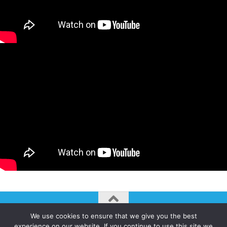
We use cookies to ensure that we give you the best
AUTOGIRO/el giro del arte actual © JAVIER MARTINEZ 2026. All
experience on our website. If you continue to use this site we