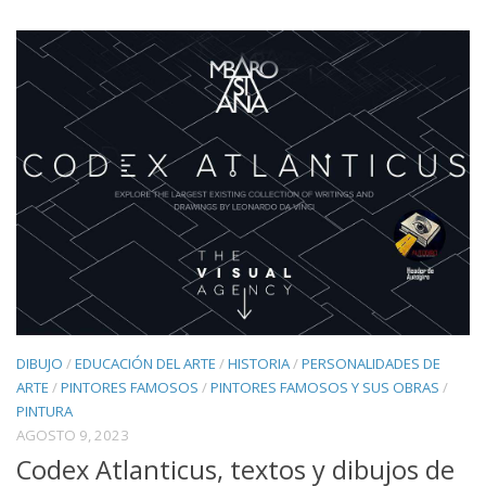
DIBUJO
/
EDUCACIÓN DEL ARTE
/
HISTORIA
/
PERSONALIDADES DE
ARTE
/
PINTORES FAMOSOS
/
PINTORES FAMOSOS Y SUS OBRAS
/
PINTURA
AGOSTO 9, 2023
Codex Atlanticus, textos y dibujos de