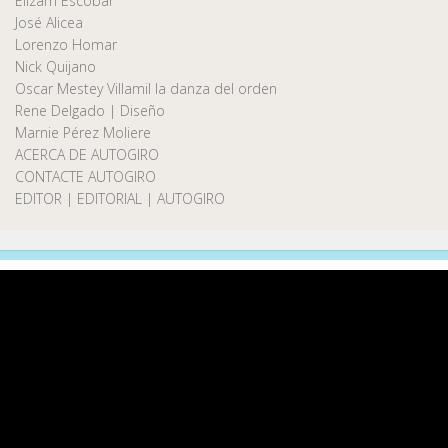
Elizam Escobar
José Alicea
Lorenzo Homar
Nick Quijano
Oscar Mestey Villamil la danza del orden
Rene Delgado | Diseño
Marnie Pérez Moliere
ACERCA DE AUTOGIRO
CONTACTE AUTOGIRO
EDITOR | EDITORIAL | AUTOGIRO