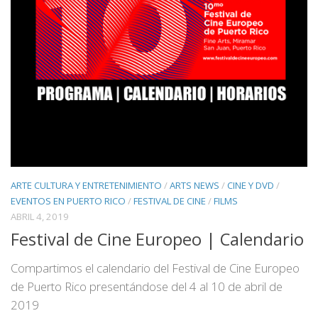
ARTE CULTURA Y ENTRETENIMIENTO
/
ARTS NEWS
/
CINE Y DVD
/
EVENTOS EN PUERTO RICO
/
FESTIVAL DE CINE
/
FILMS
ABRIL 4, 2019
Festival de Cine Europeo | Calendario
Compartimos el calendario del Festival de Cine Europeo
de Puerto Rico presentándose del 4 al 10 de abril de
2019