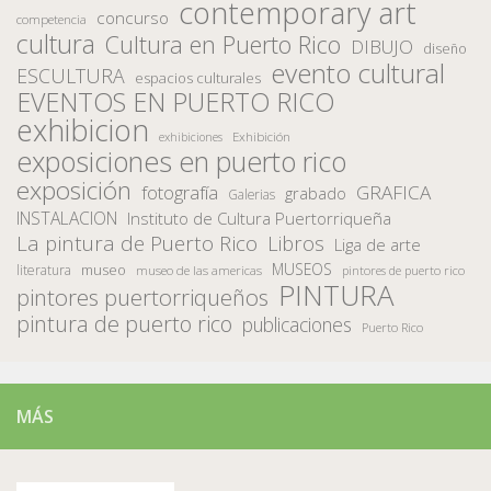
contemporary art
concurso
competencia
cultura
Cultura en Puerto Rico
DIBUJO
diseño
evento cultural
ESCULTURA
espacios culturales
EVENTOS EN PUERTO RICO
exhibicion
Exhibición
exhibiciones
exposiciones en puerto rico
exposición
fotografía
GRAFICA
grabado
Galerias
INSTALACION
Instituto de Cultura Puertorriqueña
La pintura de Puerto Rico
Libros
Liga de arte
MUSEOS
museo
literatura
museo de las americas
pintores de puerto rico
PINTURA
pintores puertorriqueños
pintura de puerto rico
publicaciones
Puerto Rico
MÁS