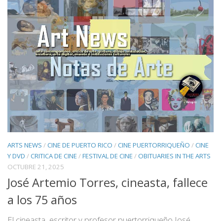
ARTS NEWS
/
CINE DE PUERTO RICO
/
CINE PUERTORRIQUEÑO
/
CINE
Y DVD
/
CRITICA DE CINE
/
FESTIVAL DE CINE
/
OBITUARIES IN THE ARTS
OCTUBRE 21, 2025
José Artemio Torres, cineasta, fallece
a los 75 años
El cineasta, escritor y profesor puertorriqueño José