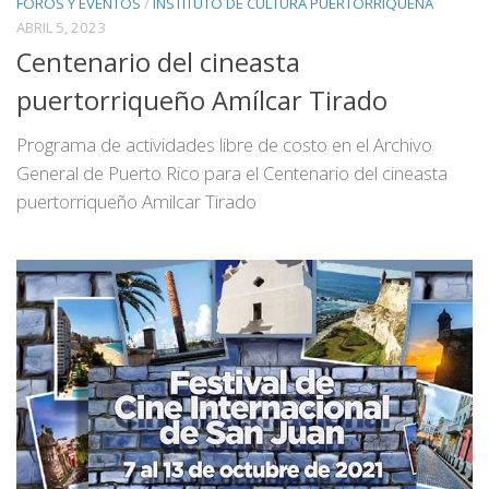
FOROS Y EVENTOS
/
INSTITUTO DE CULTURA PUERTORRIQUENA
ABRIL 5, 2023
Centenario del cineasta
puertorriqueño Amílcar Tirado
Programa de actividades libre de costo en el Archivo
General de Puerto Rico para el Centenario del cineasta
puertorriqueño Amilcar Tirado