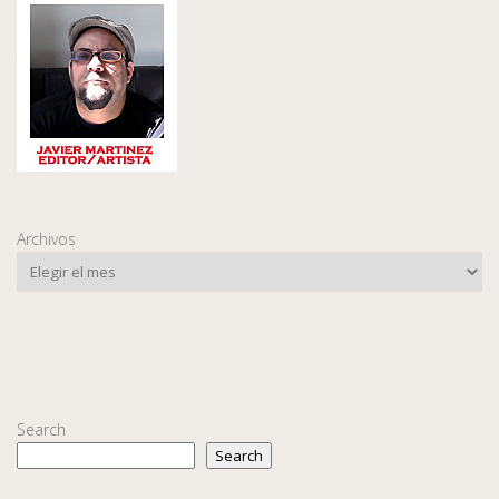
Archivos
Search
Search