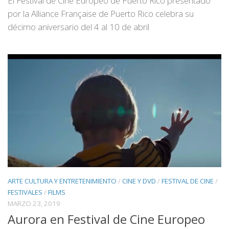
El Festival de Cine Europeo de Puerto Rico presentado
por la Alliance Française de Puerto Rico celebra su
décimo aniversario del 4 al 10 de abril
ARTE CULTURA Y ENTRETENIMIENTO
/
CINE Y DVD
/
FESTIVAL DE CINE
/
FESTIVALES
/
FILMS
MARZO 23, 2019
Aurora en Festival de Cine Europeo