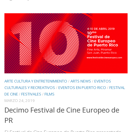
ARTE CULTURA Y ENTRETENIMIENTO
/
ARTS NEWS
/
EVENTOS
CULTURALES Y RECREATIVOS
/
EVENTOS EN PUERTO RICO
/
FESTIVAL
DE CINE
/
FESTIVALES
/
FILMS
MARZO 24, 2019
Decimo Festival de Cine Europeo de
PR