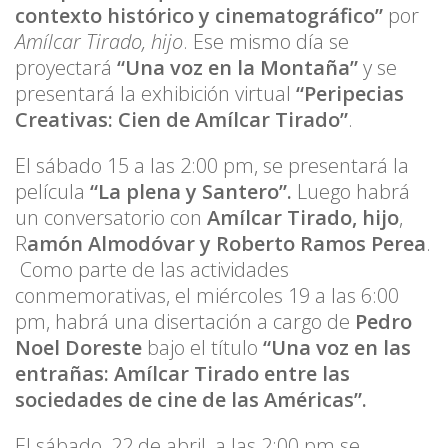
contexto histórico y cinematográfico”
por
Amílcar Tirado, hijo
. Ese mismo día se
proyectará
“Una voz en la Montaña”
y se
presentará la exhibición virtual
“Peripecias
Creativas: Cien de Amílcar Tirado”
.
El sábado 15 a las 2:00 pm, se presentará la
película
“La plena y Santero”.
Luego habrá
un conversatorio con
Amílcar Tirado, hijo
,
R
amón Almodóvar y Roberto Ramos Perea
.
Como parte de las actividades
conmemorativas, el miércoles 19 a las 6:00
pm, habrá una disertación a cargo de
Pedro
Noel Doreste
bajo el título
“Una voz en las
entrañas: Amílcar Tirado entre las
sociedades de cine de las Américas”.
El sábado, 22 de abril, a las 2:00 pm se