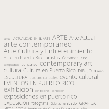
ARTE
Arte Actual
ACTUALIDAD EN EL ARTE
actual
arte contemporaneo
Arte Cultura y Entretenimiento
Arte en Puerto Rico
artistas
Certamen
cine
contemporary art
concurso
competencia
cultura
Cultura en Puerto Rico
DIBUJO
diseño
evento cultural
ESCULTURA
espacios culturales
EVENTOS EN PUERTO RICO
exhibicion
Exhibición
exhibiciones
exposiciones en puerto rico
exposición
fotografía
GRAFICA
grabado
Galerias
INSTALACION
Instituto de Cultura Puertorriqueña