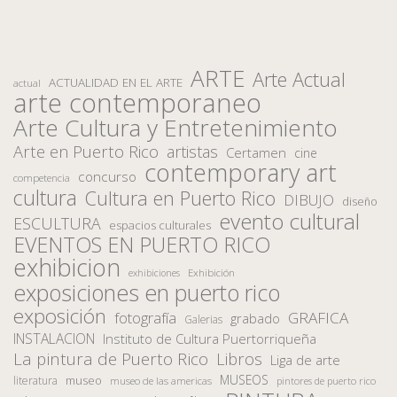
ARTE
Arte Actual
ACTUALIDAD EN EL ARTE
actual
arte contemporaneo
Arte Cultura y Entretenimiento
Arte en Puerto Rico
artistas
Certamen
cine
contemporary art
concurso
competencia
cultura
Cultura en Puerto Rico
DIBUJO
diseño
evento cultural
ESCULTURA
espacios culturales
EVENTOS EN PUERTO RICO
exhibicion
Exhibición
exhibiciones
exposiciones en puerto rico
exposición
fotografía
GRAFICA
grabado
Galerias
INSTALACION
Instituto de Cultura Puertorriqueña
La pintura de Puerto Rico
Libros
Liga de arte
MUSEOS
museo
literatura
museo de las americas
pintores de puerto rico