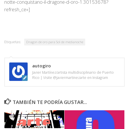
notte-conquistano-il-dragone-d-oro-1.30153678?
refresh_ce»]
Etiquetas:
Dragon de oro para Sol de medianoche
autogiro
Javier Martínez/artista multidisciplinario de Puerto
Rico | Visite @javiermartinezarte en Instagram
TAMBIÉN TE PODRÍA GUSTAR...