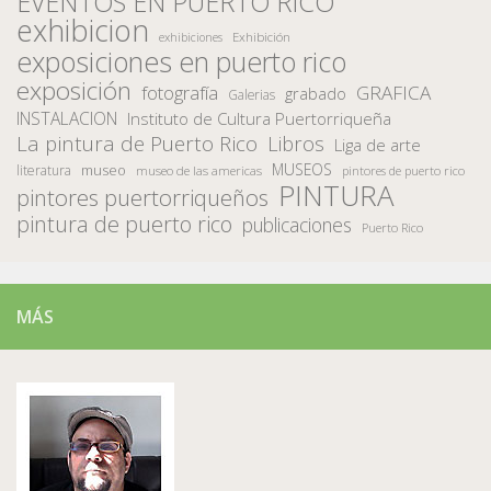
EVENTOS EN PUERTO RICO
exhibicion
Exhibición
exhibiciones
exposiciones en puerto rico
exposición
fotografía
GRAFICA
grabado
Galerias
INSTALACION
Instituto de Cultura Puertorriqueña
La pintura de Puerto Rico
Libros
Liga de arte
MUSEOS
museo
literatura
museo de las americas
pintores de puerto rico
PINTURA
pintores puertorriqueños
pintura de puerto rico
publicaciones
Puerto Rico
MÁS