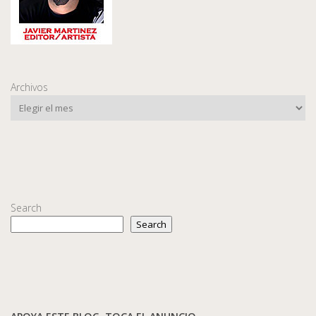
Archivos
Search
Search