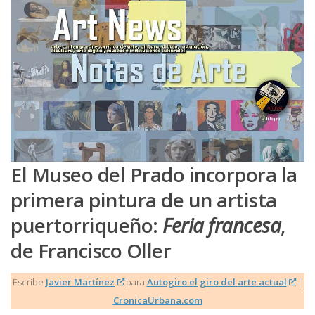
El Museo del Prado incorpora la
primera pintura de un artista
puertorriqueño:
Feria francesa
,
de Francisco Oller
Escribe
Javier Martínez
para
Autogiro el giro del arte actual
|
CronicaUrbana.com