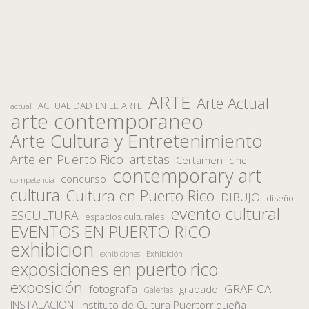
ARTE
Arte Actual
ACTUALIDAD EN EL ARTE
actual
arte contemporaneo
Arte Cultura y Entretenimiento
Arte en Puerto Rico
artistas
Certamen
cine
contemporary art
concurso
competencia
cultura
Cultura en Puerto Rico
DIBUJO
diseño
evento cultural
ESCULTURA
espacios culturales
EVENTOS EN PUERTO RICO
exhibicion
Exhibición
exhibiciones
exposiciones en puerto rico
exposición
fotografía
GRAFICA
grabado
Galerias
INSTALACION
Instituto de Cultura Puertorriqueña