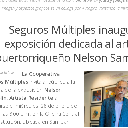
imagen y aspectos gráficos es un collage por Autogiro utilizando la invit
Seguros Múltiples inaug
exposición dedicada al art
puertorriqueño Nelson Sa
uerto Rico
—
La Cooperativa
s Múltiples
invita al público a la
ra de la exposición
Nelson
ín, Artista Residente
a
arse el miércoles, 28 de enero de
 las 3:00 p.m., en la Oficina Central
nstitución, ubicada en San Juan.