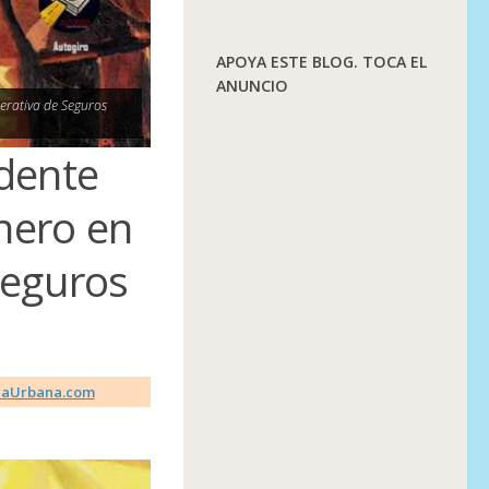
APOYA ESTE BLOG. TOCA EL
ANUNCIO
perativa de Seguros
idente
enero en
Seguros
caUrbana.com