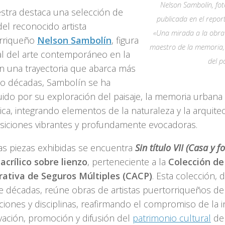
Nelson Sambolín, fo
stra destaca una selección de
publicada en el repor
el reconocido artista
«Una mirada a la obra
rriqueño
Nelson Sambolín
, figura
maestro de la memoria, e
al del arte contemporáneo en la
del p
on una trayectoria que abarca más
co décadas, Sambolín se ha
uido por su exploración del paisaje, la memoria urbana 
ca, integrando elementos de la naturaleza y la arquite
iciones vibrantes y profundamente evocadoras.
las piezas exhibidas se encuentra
Sin título VII (Casa y f
,
acrílico sobre lienzo
, perteneciente a la
Colección de
ativa de Seguros Múltiples (CACP)
. Esta colección, 
e décadas, reúne obras de artistas puertorriqueños de
iones y disciplinas, reafirmando el compromiso de la in
vación, promoción y difusión del
patrimonio cultural
del