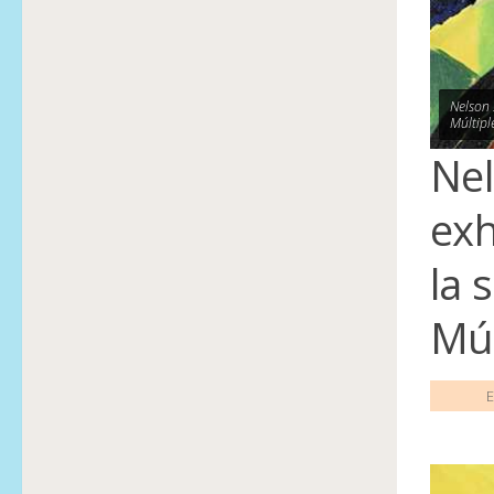
Nelson 
Múltipl
Nel
exh
la 
Múl