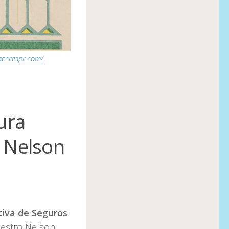
acerespr.com/
ura
a Nelson
iva de Seguros
aestro Nelson