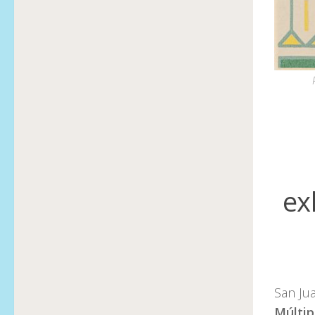
ex
San Ju
Múltip