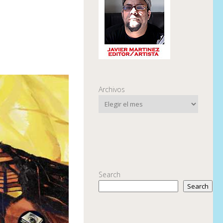
Archivos
Search
Search