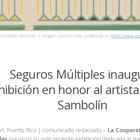
Portafolio Balcones II imagen suministrada, publicada en
https://www.pl
Seguros Múltiples inaug
hibición en honor al artist
Sambolín
an, Puerto Rico | comunicado redactado –
La Cooperat
les
inauguró su más reciente exhibición dedicada al m