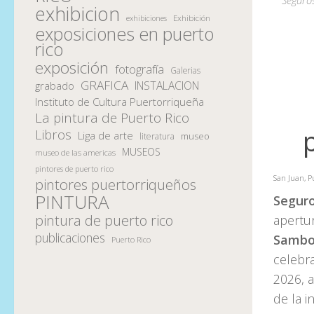
exhibicion
Exhibición
exhibiciones
exposiciones en puerto
rico
exposición
fotografía
Galerias
GRAFICA
INSTALACION
grabado
Instituto de Cultura Puertorriqueña
La pintura de Puerto Rico
Libros
Liga de arte
museo
literatura
MUSEOS
museo de las americas
pintores de puerto rico
San Juan, P
pintores puertorriqueños
PINTURA
Seguro
pintura de puerto rico
apertu
publicaciones
Sambol
Puerto Rico
celebr
2026, a
de la i