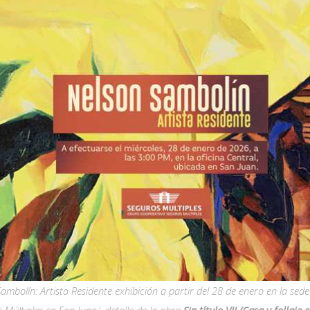
ambolín: Artista Residente exhibición a partir del 28 de enero en la sed
 Múltiples en San Juan| detalle de la obra
Sin título VII (Casa y follaje 