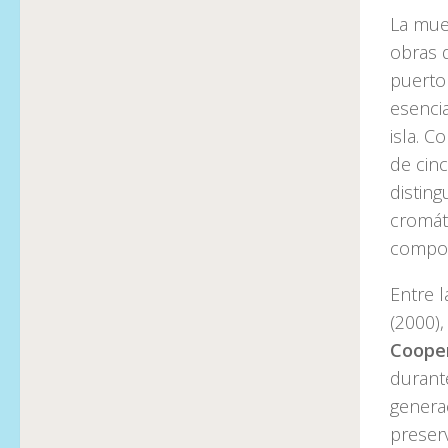
La mue
obras d
puerto
esenci
isla. C
de cin
disting
cromáti
compos
Entre 
(2000)
Cooper
durant
generac
preser