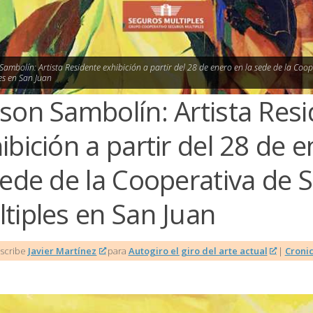
Sambolín: Artista Residente exhibición a partir del 28 de enero en la sede de la Coo
es en San Juan
son Sambolín: Artista Res
ibición a partir del 28 de 
sede de la Cooperativa de 
tiples en San Juan
Escribe
Javier Martínez
para
Autogiro el giro del arte actual
|
Croni