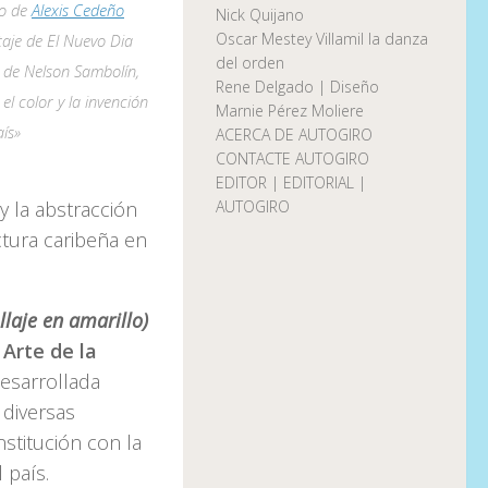
to de
Alexis Cedeño
Nick Quijano
Oscar Mestey Villamil la danza
taje de El Nuevo Dia
del orden
 de Nelson Sambolín,
Rene Delgado | Diseño
l color y la invención
Marnie Pérez Moliere
aís»
ACERCA DE AUTOGIRO
CONTACTE AUTOGIRO
EDITOR | EDITORIAL |
y la abstracción
AUTOGIRO
ctura caribeña en
ollaje en amarillo)
 Arte de la
desarrollada
 diversas
stitución con la
 país.