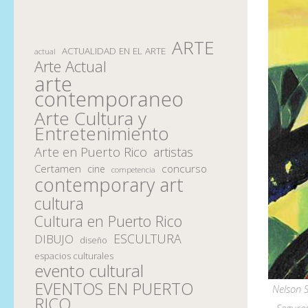
ARTE
ACTUALIDAD EN EL ARTE
actual
Arte Actual
arte
contemporaneo
Arte Cultura y
Entretenimiento
Arte en Puerto Rico
artistas
Certamen
concurso
cine
competencia
contemporary art
cultura
Cultura en Puerto Rico
ESCULTURA
DIBUJO
diseño
espacios culturales
evento cultural
EVENTOS EN PUERTO
Nelson S
RICO
Seguros