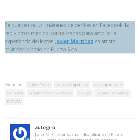
Se pueden incluir imágenes de perfiles en Facebook, la
red y otros medios. son utilizadas para ampliar la
experiencia del lector.
Javier Martínez
es artista
multidisciplinario de Puerto Rico
Etiquetas:
Admin Torres
arte contemporaneo
contemporary art
exhibicion
exposiciones en puerto rico
Flaki Joe
La Lineal Art Gallery
PINTURA
autogiro
Javier Martínez/artista multidisciplinario de Puerto