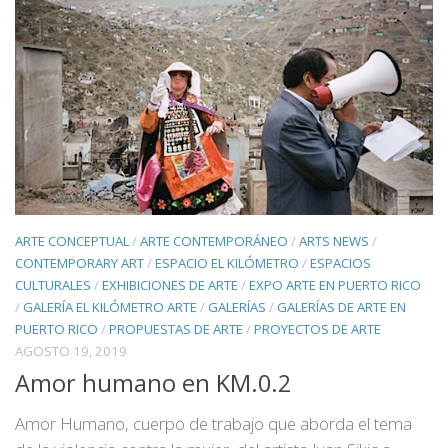
ARTE CONCEPTUAL
/
ARTE CONTEMPORÁNEO
/
ARTS NEWS
/
CONTEMPORARY ART
/
ESPACIO EL KILÓMETRO
/
ESPACIOS
CULTURALES
/
EXHIBICIONES DE ARTE
/
EXPO ARTE EN PUERTO RICO
/
GALERÍA EL KILÓMETRO ARTE
/
GALERÍAS
/
GALERÍAS DE ARTE EN
PUERTO RICO
/
PROPUESTAS DE ARTE
/
PROYECTOS DE ARTE
AGOSTO 19, 2019
Amor humano en KM.0.2
Amor Humano, cuerpo de trabajo que aborda el tema