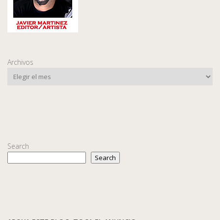
Archivos
Search
Search