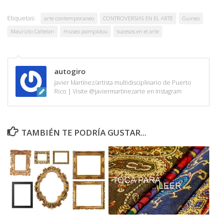
Etiquetas:
arte contemporaneo
CONTROVERSIAS EN EL ARTE
Guineo
Maurizio Cattelan
museo pompidou
sucesos en el arte
autogiro
Javier Martínez/artista multidisciplinario de Puerto
Rico | Visite @javiermartinezarte en Instagram
TAMBIÉN TE PODRÍA GUSTAR...