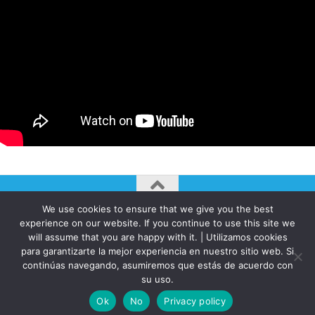
We use cookies to ensure that we give you the best
AUTOGIRO/el giro del arte actual © JAVIER MARTINEZ 2026. All
experience on our website. If you continue to use this site we
Rights Reserved.
will assume that you are happy with it. | Utilizamos cookies
para garantizarte la mejor experiencia en nuestro sitio web. Si
Funciona con
- Diseñado con el
Tema Hueman
continúas navegando, asumiremos que estás de acuerdo con
su uso.
Ok
No
Privacy policy