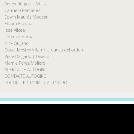
Annex Burgos | Artista
Carmelo Fontánez
Edwin Maurás Modesti
Elizam Escobar
José Alicea
Lorenzo Homar
Nick Quijano
Oscar Mestey Villamil la danza del orden
Rene Delgado | Diseño
Marnie Pérez Moliere
ACERCA DE AUTOGIRO
CONTACTE AUTOGIRO
EDITOR | EDITORIAL | AUTOGIRO