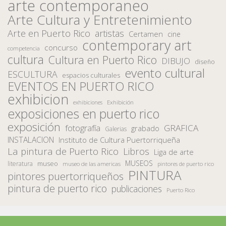
arte contemporaneo
Arte Cultura y Entretenimiento
Arte en Puerto Rico
artistas
Certamen
cine
contemporary art
concurso
competencia
cultura
Cultura en Puerto Rico
DIBUJO
diseño
evento cultural
ESCULTURA
espacios culturales
EVENTOS EN PUERTO RICO
exhibicion
Exhibición
exhibiciones
exposiciones en puerto rico
exposición
fotografía
GRAFICA
grabado
Galerias
INSTALACION
Instituto de Cultura Puertorriqueña
La pintura de Puerto Rico
Libros
Liga de arte
MUSEOS
museo
literatura
museo de las americas
pintores de puerto rico
PINTURA
pintores puertorriqueños
pintura de puerto rico
publicaciones
Puerto Rico