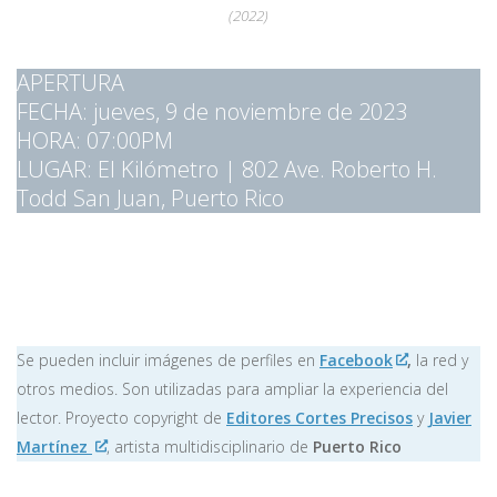
(2022)
APERTURA
FECHA: jueves, 9 de noviembre de 2023
HORA: 07:00PM
LUGAR: El Kilómetro | 802 Ave. Roberto H.
Todd San Juan, Puerto Rico
Se pueden incluir imágenes de perfiles en
Facebook
,
la red y
otros medios. Son utilizadas para ampliar la experiencia del
lector. Proyecto copyright de
Editores Cortes Precisos
y
Javier
Martínez
, artista multidisciplinario de
Puerto Rico