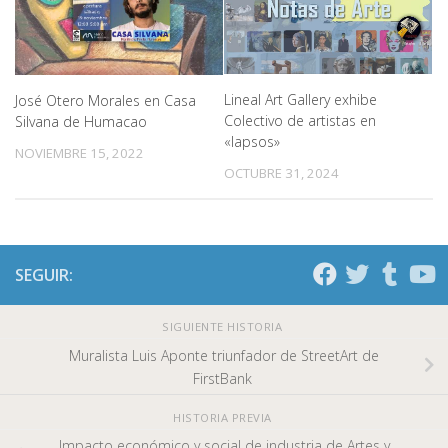
Lineal Art Gallery exhibe
José Otero Morales en Casa
Colectivo de artistas en
Silvana de Humacao
«lapsos»
NOVIEMBRE 15, 2022
OCTUBRE 31, 2024
SEGUIR:
SIGUIENTE HISTORIA
Muralista Luis Aponte triunfador de StreetArt de
FirstBank
HISTORIA PREVIA
Impacto económico y social de industria de Artes y