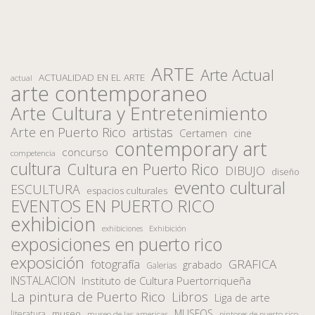
ARTE
Arte Actual
ACTUALIDAD EN EL ARTE
actual
arte contemporaneo
Arte Cultura y Entretenimiento
Arte en Puerto Rico
artistas
Certamen
cine
contemporary art
concurso
competencia
cultura
Cultura en Puerto Rico
DIBUJO
diseño
evento cultural
ESCULTURA
espacios culturales
EVENTOS EN PUERTO RICO
exhibicion
Exhibición
exhibiciones
exposiciones en puerto rico
exposición
fotografía
GRAFICA
grabado
Galerias
INSTALACION
Instituto de Cultura Puertorriqueña
La pintura de Puerto Rico
Libros
Liga de arte
MUSEOS
museo
literatura
museo de las americas
pintores de puerto rico