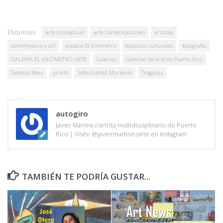
Etiquetas:
arte conceptual
arte contemporaneo
artistas
contemporary art
espacio El Kilómetro
espacios culturales
fotografía
GALERÍA EL KILÓMETRO ARTE
Galerias
Galerías de arte en Puerto Rico
Génesis Báez
prints
Sofía Gallisá Muriente
Tragaluz
autogiro
Javier Martínez/artista multidisciplinario de Puerto
Rico | Visite @javiermartinezarte en Instagram
TAMBIÉN TE PODRÍA GUSTAR...