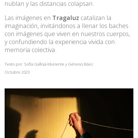
nublan y las distancias colapsan.
Las imágenes en
Tragaluz
catalizan la
imaginación, invitándonos a llenar los baches
con imágenes que viven en nuestros cuerpos,
y confundiendo la experiencia vivida con
memoria colectiva.
Texto por: Sofía Gallisá-Muriente y Génesis Báez
Octubre 2023