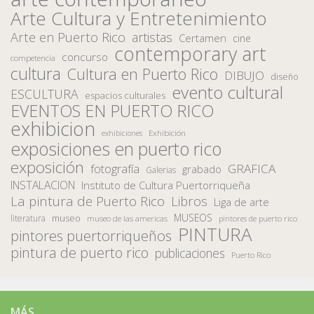
Arte Cultura y Entretenimiento
Arte en Puerto Rico
artistas
Certamen
cine
contemporary art
concurso
competencia
cultura
Cultura en Puerto Rico
DIBUJO
diseño
evento cultural
ESCULTURA
espacios culturales
EVENTOS EN PUERTO RICO
exhibicion
Exhibición
exhibiciones
exposiciones en puerto rico
exposición
fotografía
GRAFICA
grabado
Galerias
INSTALACION
Instituto de Cultura Puertorriqueña
La pintura de Puerto Rico
Libros
Liga de arte
MUSEOS
museo
literatura
museo de las americas
pintores de puerto rico
PINTURA
pintores puertorriqueños
pintura de puerto rico
publicaciones
Puerto Rico
MÁS