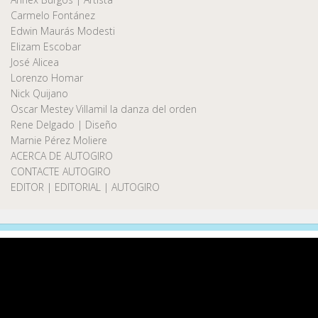
Carmelo Fontánez
Edwin Maurás Modesti
Elizam Escobar
José Alicea
Lorenzo Homar
Nick Quijano
Oscar Mestey Villamil la danza del orden
Rene Delgado | Diseño
Marnie Pérez Moliere
ACERCA DE AUTOGIRO
CONTACTE AUTOGIRO
EDITOR | EDITORIAL | AUTOGIRO