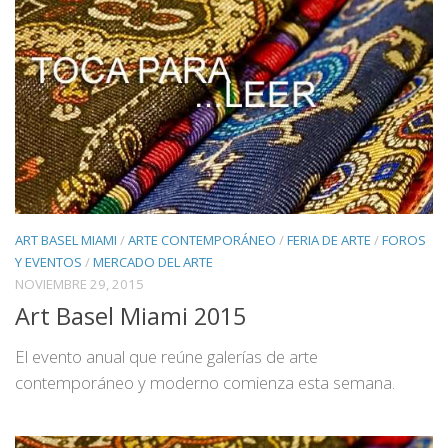
ART BASEL MIAMI
/
ARTE CONTEMPORÁNEO
/
FERIA DE ARTE
/
FOROS
Y EVENTOS
/
MERCADO DEL ARTE
NOVIEMBRE 29, 2015
Art Basel Miami 2015
El evento anual que reúne galerías de arte
contemporáneo y moderno comienza esta semana.