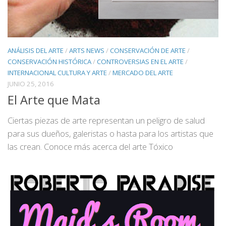
ANÁLISIS DEL ARTE
/
ARTS NEWS
/
CONSERVACIÓN DE ARTE
/
CONSERVACIÓN HISTÓRICA
/
CONTROVERSIAS EN EL ARTE
/
INTERNACIONAL CULTURA Y ARTE
/
MERCADO DEL ARTE
JUNIO 25, 2016
El Arte que Mata
Ciertas piezas de arte representan un peligro de salud
para sus dueños, galeristas o hasta para los artistas que
las crean. Conoce más acerca del arte Tóxico