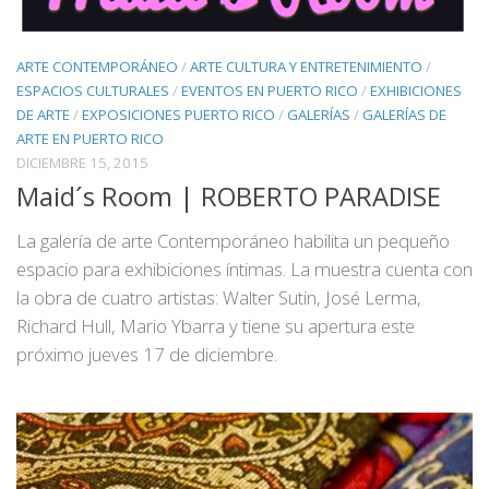
ARTE CONTEMPORÁNEO
/
ARTE CULTURA Y ENTRETENIMIENTO
/
ESPACIOS CULTURALES
/
EVENTOS EN PUERTO RICO
/
EXHIBICIONES
DE ARTE
/
EXPOSICIONES PUERTO RICO
/
GALERÍAS
/
GALERÍAS DE
ARTE EN PUERTO RICO
DICIEMBRE 15, 2015
Maid´s Room | ROBERTO PARADISE
La galería de arte Contemporáneo habilita un pequeño
espacio para exhibiciones íntimas. La muestra cuenta con
la obra de cuatro artistas: Walter Sutin, José Lerma,
Richard Hull, Mario Ybarra y tiene su apertura este
próximo jueves 17 de diciembre.