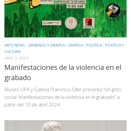
ARTS NEWS
/
GRABADO Y GRAFICA
/
GRAFICA
/
POLÍTICA
/
POLÍTICA Y
CULTURA
ABRIL 5, 2024
Manifestaciones de la violencia en el
grabado
Museo UPR y Galería Francisco Oller presenta “Un grito
social: Manifestaciones de la violencia en el grabado” a
partir del 10 de abril 2024