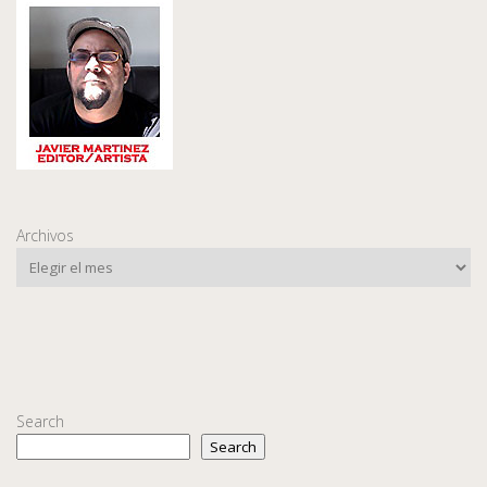
Archivos
Search
Search