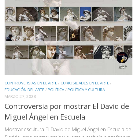
CONTROVERSIAS EN EL ARTE
/
CURIOSIDADES EN EL ARTE
/
EDUCACIÓN DEL ARTE
/
POLÍTICA
/
POLÍTICA Y CULTURA
MARZO 27, 2023
Controversia por mostrar El David de
Miguel Ángel en Escuela
Mostrar escultura El David de Miguel Ángel en Escuela de