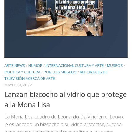
ARTS NEWS
/
HUMOR
/
INTERNACIONAL CULTURA Y ARTE
/
MUSEOS
/
POLÍTICA Y CULTURA
/
POR LOS MUSEOS
/
REPORTAJES DE
TELEVISIÓN ACERCA DE ARTE
MAYO 29, 2022
Lanzan bizcocho al vidrio que protege
a la Mona Lisa
La Mona Lisa cuadro de Leonardo Da Vinci en el Louvre
le es lanzado un bizcocho a su vidrio protector, suceso
nada mayor y personal del museo limpio la escena