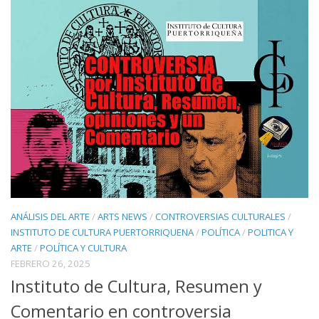
ANÁLISIS DEL ARTE
/
ARTS NEWS
/
CONTROVERSIAS CULTURALES
/
INSTITUTO DE CULTURA PUERTORRIQUENA
/
POLÍTICA
/
POLITICA Y
ARTE
/
POLÍTICA Y CULTURA
FEBRERO 26, 2025
Instituto de Cultura, Resumen y
Comentario en controversia