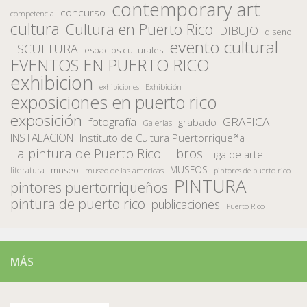
contemporary art
concurso
competencia
cultura
Cultura en Puerto Rico
DIBUJO
diseño
evento cultural
ESCULTURA
espacios culturales
EVENTOS EN PUERTO RICO
exhibicion
Exhibición
exhibiciones
exposiciones en puerto rico
exposición
fotografía
GRAFICA
grabado
Galerias
INSTALACION
Instituto de Cultura Puertorriqueña
La pintura de Puerto Rico
Libros
Liga de arte
MUSEOS
museo
literatura
museo de las americas
pintores de puerto rico
PINTURA
pintores puertorriqueños
pintura de puerto rico
publicaciones
Puerto Rico
MÁS