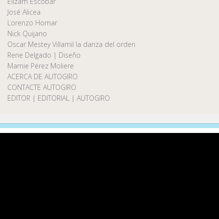
Elizam Escobar
José Alicea
Lorenzo Homar
Nick Quijano
Oscar Mestey Villamil la danza del orden
Rene Delgado | Diseño
Marnie Pérez Moliere
ACERCA DE AUTOGIRO
CONTACTE AUTOGIRO
EDITOR | EDITORIAL | AUTOGIRO