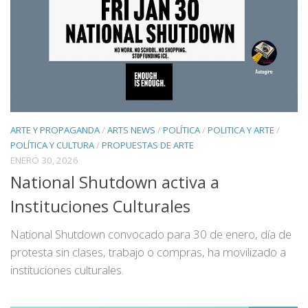
ARTE Y PROPAGANDA
/
ARTS NEWS
/
POLÍTICA
/
POLITICA Y ARTE
/
POLÍTICA Y CULTURA
/
PROPUESTAS DE ARTE
ENERO 30, 2026
National Shutdown activa a
Instituciones Culturales
National Shutdown convocado para 30 de enero, día de
protesta sin clases, trabajo o compras, ha movilizado a
instituciones culturales.