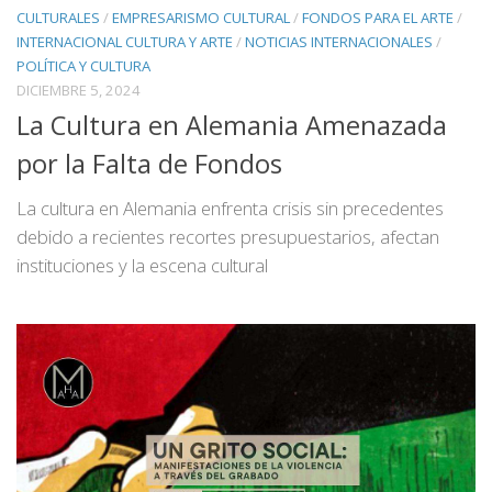
CULTURALES
/
EMPRESARISMO CULTURAL
/
FONDOS PARA EL ARTE
/
INTERNACIONAL CULTURA Y ARTE
/
NOTICIAS INTERNACIONALES
/
POLÍTICA Y CULTURA
DICIEMBRE 5, 2024
La Cultura en Alemania Amenazada
por la Falta de Fondos
La cultura en Alemania enfrenta crisis sin precedentes
debido a recientes recortes presupuestarios, afectan
instituciones y la escena cultural