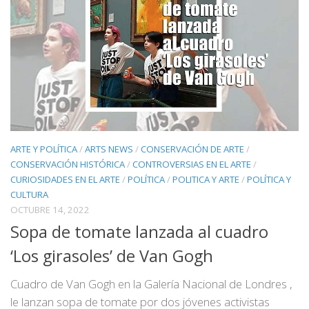
ARTE Y POLÍTICA
/
ARTS NEWS
/
CONSERVACIÓN DE ARTE
/
CONSERVACIÓN HISTÓRICA
/
CONTROVERSIAS EN EL ARTE
/
CURIOSIDADES EN EL ARTE
/
POLÍTICA
/
POLITICA Y ARTE
/
POLÍTICA Y
CULTURA
OCTUBRE 14, 2022
Sopa de tomate lanzada al cuadro
‘Los girasoles’ de Van Gogh
Cuadro de Van Gogh en la Galería Nacional de Londres ,
le lanzan sopa de tomate por dos jóvenes activistas