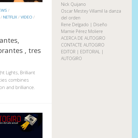
Nick Quijano
EWS
/
Oscar Mestey Villamil la danza
/
NETFLIX
/
VIDEO
/
del orden
Rene Delgado | Diseño
Marnie Pérez Moliere
ACERCA DE AUTOGIRO
antes,
CONTACTE AUTOGIRO
antes , tres
EDITOR | EDITORIAL |
AUTOGIRO
t Lights, Brilliant
ities combines
n and brilliance.