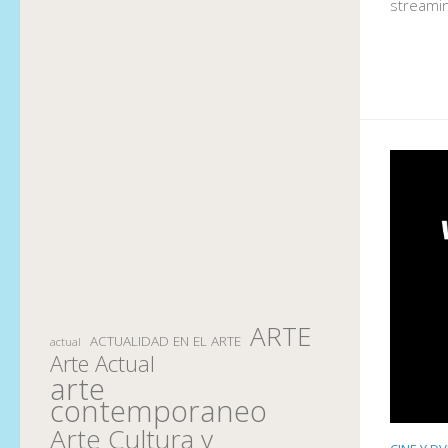
streamin
ARTE
ACTUALIDAD EN EL ARTE
actual
Arte Actual
arte
contemporaneo
Arte Cultura y