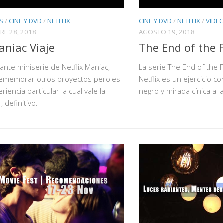
CINE Y DVD
/
NETFLIX
/
VIDE
ES
/
CINE Y DVD
/
NETFLIX
AGOSTO 19, 2018
RE 28, 2018
The End of the 
niac Viaje
La serie The End of the 
vante miniserie de Netflix Maniac,
Netflix es un ejercicio 
ememorar otros proyectos pero es
negro y mirada cínica a l
iencia particular la cual vale la
 definitivo.