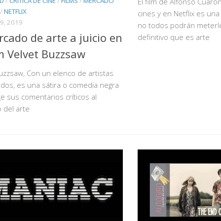
VD
/
CRITICA DE CINE
/
FILMS
/
MERCADO
El film de Alfonso Cuar
/
NETFLIX
cines y en Netflix es una
9, 2019
no todos podrán meterle
rcado de arte a juicio en
definitivo que es arte
lm Velvet Buzzsaw
uzzsaw, Con un elenco de artistas
dos, es una sátira o comedia negra
ge sus comentarios críticos al
 del arte