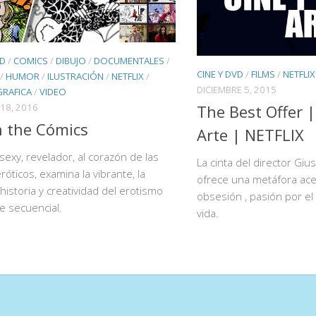
VD
/
COMICS
/
DIBUJO
/
DOCUMENTALES
/
CINE Y DVD
/
FILMS
/
NETFLIX
/
HUMOR
/
ILUSTRACIÓN
/
NETFLIX
/
DICIEMBRE 5, 2015
GRAFICA
/
VIDEO
18, 2016
The Best Offer 
n the Cómics
Arte | NETFLIX
 sexy, revelador, al corazón de las
La cinta del director Gi
róticos, examina la vibrante, la
ofrece una metáfora ace
 historia y creatividad del erotismo
obsesión , pasión por el a
te secuencial.
vida.