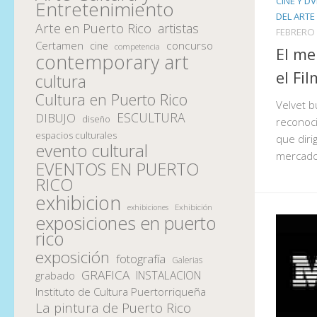
CINE Y D
Entretenimiento
DEL ARTE
Arte en Puerto Rico
artistas
FEBRERO 
Certamen
concurso
cine
competencia
El me
contemporary art
el Fi
cultura
Cultura en Puerto Rico
Velvet b
ESCULTURA
DIBUJO
diseño
reconoci
espacios culturales
que diri
evento cultural
mercado
EVENTOS EN PUERTO
RICO
exhibicion
Exhibición
exhibiciones
exposiciones en puerto
rico
exposición
fotografía
Galerias
GRAFICA
INSTALACION
grabado
Instituto de Cultura Puertorriqueña
La pintura de Puerto Rico