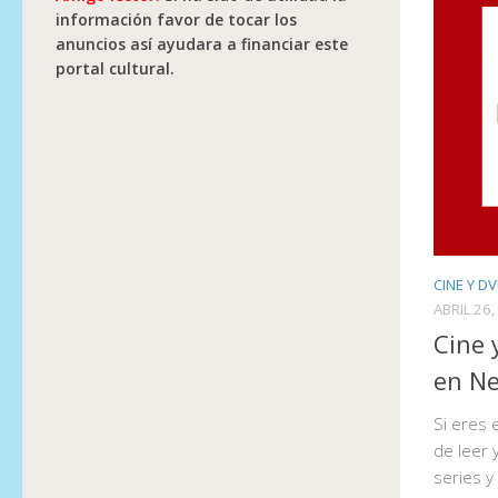
información favor de tocar los
anuncios así ayudara a financiar este
portal cultural.
CINE Y D
ABRIL 26,
Cine 
en Ne
Si eres 
de leer 
series y