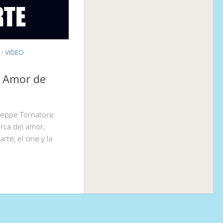
/
VIDEO
| Amor de
useppe Tornatore
rca del amor,
rte, el cine y la