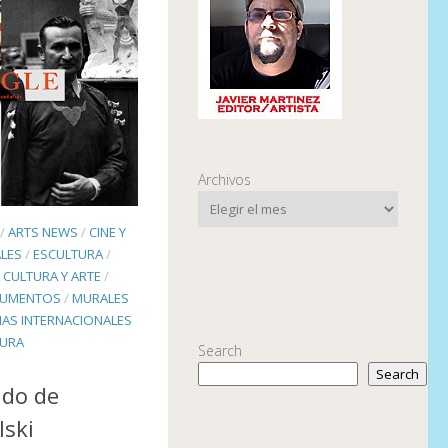
Archivos
/
ARTS NEWS
/
CINE Y
LES
/
ESCULTURA
/
 CULTURA Y ARTE
/
UMENTOS
/
MURALES
IAS INTERNACIONALES
TURA
Search
Search
ido de
lski