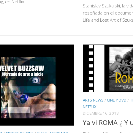
g, en Netflix
Stanislav Szukalski, la vi
reseñada en el document
Life and Lost Art of Szuka
ARTS NEWS
/
CINE Y DVD
/
F
NETFLIX
DICIEMBRE 16, 2018
Ya vi ROMA ¿ Y 