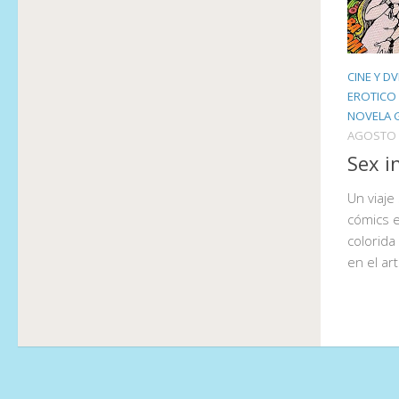
CINE Y D
EROTICO
NOVELA 
AGOSTO 
Sex i
Un viaje
cómics e
colorida
en el ar