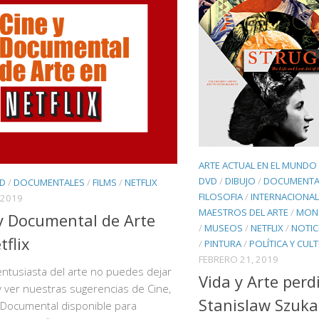
ARTE ACTUAL EN EL MUNDO
DVD
/
DIBUJO
/
DOCUMENTA
VD
/
DOCUMENTALES
/
FILMS
/
NETFLIX
FILOSOFIA
/
INTERNACIONAL
 2019
MAESTROS DEL ARTE
/
MON
y Documental de Arte
/
MUSEOS
/
NETFLIX
/
NOTIC
tflix
/
PINTURA
/
POLÍTICA Y CUL
FEBRERO 21, 2019
entusiasta del arte no puedes dejar
Vida y Arte perd
y ver nuestras sugerencias de Cine,
Stanislaw Szuka
 Documental disponible para