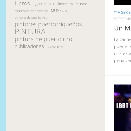
Libros
Liga de arte
museo
literatura
MUSEOS
museo de las americas
"TV SERI
pintores de puerto rico
SEPTIEMB
pintores puertorriqueños
Un Ma
PINTURA
pintura de puerto rico
La cauti
publicaciones
puede r
Puerto Rico
una exper
pena ver,