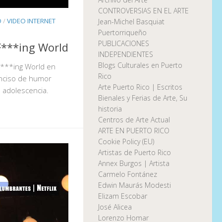
CONTROVERSIAS EN EL ARTE
O
/
VIDEO INTERNET
Jean-Michel Basquiat
Puertorriqueño
PUBLICACIONES
F***ing World
INDEPENDIENTES
Blogs Culturales en Puerto
F***ing World en
Rico
conciso de humor
Arte Puerto Rico | Escritos
a adolescencia.
Bienales y Ferias de Arte, Su
historia
Centros de Arte Actual
ARTE EN PUERTO RICO
Cookie Policy (EU)
Artistas de Puerto Rico
Annex Burgos | Artista
Carmelo Fontánez
Edwin Maurás Modesti
Elizam Escobar
José Alicea
Lorenzo Homar