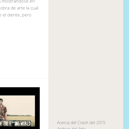
ón mostrándose en
 obra de arte la cual
 el diente, pero
Acerca del Crash del 2015
Archivo del Arte