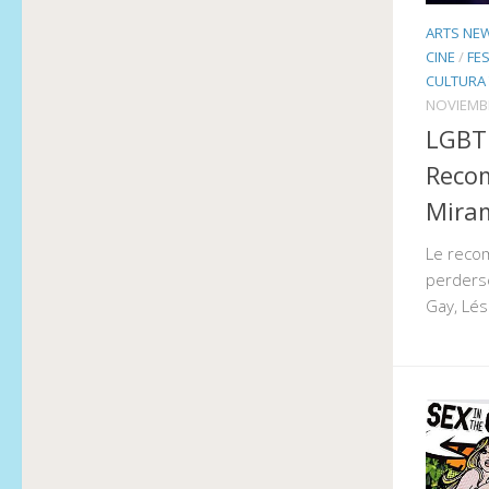
ARTS NE
CINE
/
FE
CULTURA 
NOVIEMBR
LGBT 
Recom
Miram
Le reco
perderse
Gay, Lés