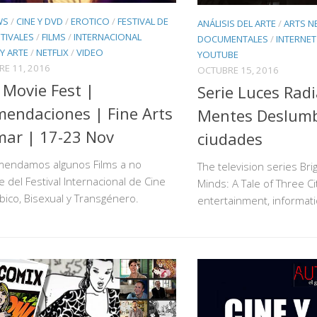
WS
/
CINE Y DVD
/
EROTICO
/
FESTIVAL DE
ANÁLISIS DEL ARTE
/
ARTS N
STIVALES
/
FILMS
/
INTERNACIONAL
DOCUMENTALES
/
INTERNET
Y ARTE
/
NETFLIX
/
VIDEO
YOUTUBE
E 11, 2016
OCTUBRE 15, 2016
Movie Fest |
Serie Luces Radi
endaciones | Fine Arts
Mentes Deslumbr
ar | 17-23 Nov
ciudades
mendamos algunos Films a no
The television series Brigh
 del Festival Internacional de Cine
Minds: A Tale of Three C
bico, Bisexual y Transgénero.
entertainment, informatio