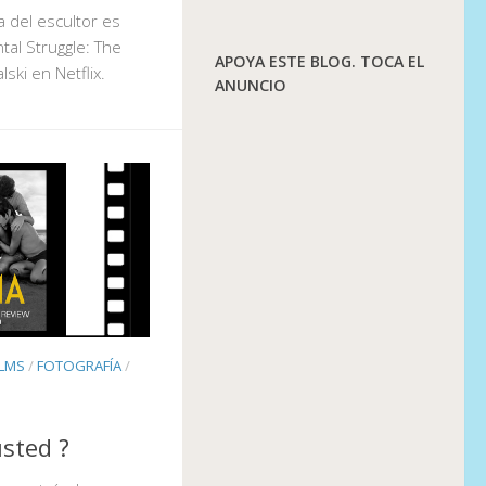
da del escultor es
al Struggle: The
APOYA ESTE BLOG. TOCA EL
lski en Netflix.
ANUNCIO
ILMS
/
FOTOGRAFÍA
/
usted ?