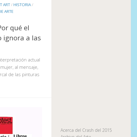
T ART
/
HISTORIA
/
DE ARTE
Por qué el
 ignora a las
interpretación actual
mujer, al mensaje,
rcal de las pinturas
Acerca del Crash del 2015
Archivo del Arte