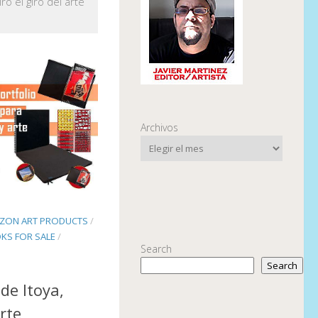
o el giro del arte
Archivos
ZON ART PRODUCTS
/
KS FOR SALE
/
Search
Search
 de Itoya,
rte