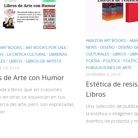
AMAZON ART BOOKS
/
AMA
NEWS
/
DISEÑO
/
DISEÑO G
ART BOOKS
/
ART BOOKS FOR SALE
/
CULTURALES
/
LIBROS
/
LIB
WS
/
LA CRITICA CULTURAL
/
LIBRERÍAS
POESÍA
/
POLÍTICA
/
POLÍTIC
LES
/
LIBROS
/
LIBROS DE ARTISTA
PUBLICACIONES DE ARTE
E 14, 2019
DICIEMBRE 5, 2019
s de Arte con Humor
Estética de resi
da a libros que en ocasiones
Libros
y en otras se equivocan en sus
erca del arte, pero son expresadas
Una selección de public
mor
la estética o imágenes 
eventos de protesta y m