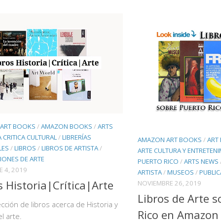
ART BOOKS
/
AMAZON BOOKS
/
ARTS
A CRITICA CULTURAL
/
LIBRERÍAS
AMAZON ART BOOKS
/
ART
LES
/
LIBROS
/
LIBROS DE ARTISTA
/
ARTE CULTURA Y ENTRETEN
IONES DE ARTE
PUERTO RICO
/
ARTS NEWS
E 4, 2019
ARTISTA
/
MUSEOS
/
PUBLIC
s Historia|Crítica|Arte
NOVIEMBRE 26, 2019
Libros de Arte s
cción de libros acerca de Historia y
Rico en Amazon
el arte.