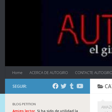
Saltar al contenido
Home
ACERCA DE AUTOGIRO
CONTACTE AUTOGIR
CA
SEGUIR:
BLOG PETITION
AMAZO
Amigo lector.
Si ha sido de utilidad la