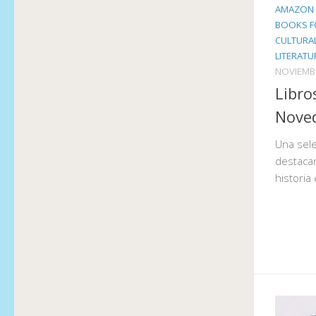
AMAZON 
BOOKS F
CULTURA
LITERATU
NOVIEMBR
Libro
Nove
Una sel
destacan
historia