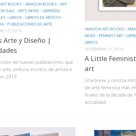
ART BOOKS
/
AMAZON BOOKS
/
ART
OR SALE
/
ARTS NEWS
/
LIBRERÍAS
LES
/
LIBROS
/
LIBROS DE ARTISTA
/
RA
/
PUBLICACIONES DE ARTE
AMAZON ART BOOKS
/
AMA
E 17, 2019
NEWS
/
FEMINIST ART
/
LIBR
s Arte y Diseño |
LIBROS
dades
NOVIEMBRE 11, 2019
A Little Feminist
ección de nuevas publicaciones que
art
 arte, pintura, escritos de artista e
 en 2019
Una breve y concisa intr
de arte feminista más i
finales de la década de 
actualidad.