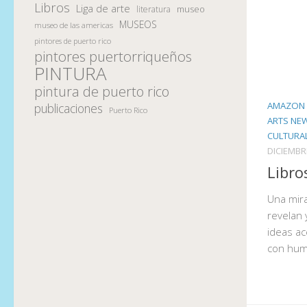
Libros
Liga de arte
museo
literatura
MUSEOS
museo de las americas
pintores de puerto rico
pintores puertorriqueños
PINTURA
pintura de puerto rico
AMAZON 
publicaciones
Puerto Rico
ARTS NE
CULTURA
DICIEMBR
Libro
Una mira
revelan 
ideas ac
con hu