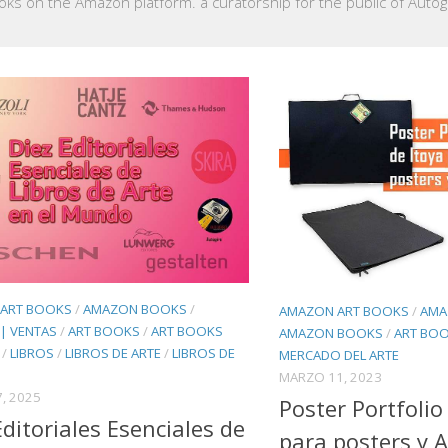
oks on the Amazon platform. a curatorship for the public of Autogir
ART BOOKS
/
AMAZON BOOKS
/
AMAZON ART BOOKS
/
AMA
| VENTAS
/
ART BOOKS
/
ART BOOKS
AMAZON BOOKS
/
ART BOO
/
LIBROS
/
LIBROS DE ARTE
/
LIBROS DE
MERCADO DEL ARTE
MARZO 11, 2023
, 2025
Poster Portfolio
Editoriales Esenciales de
para posters y A