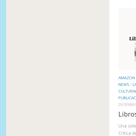
AMAZON 
NEWS
/
L
CULTURA
PUBLICAC
DICIEMBR
Libro
Una sele
Crítica d