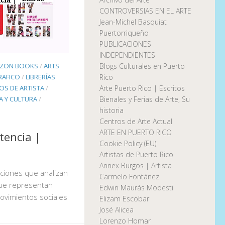
CONTROVERSIAS EN EL ARTE
Jean-Michel Basquiat
Puertorriqueño
PUBLICACIONES
INDEPENDIENTES
ZON BOOKS
/
ARTS
Blogs Culturales en Puerto
RAFICO
/
LIBRERÍAS
Rico
ROS DE ARTISTA
/
Arte Puerto Rico | Escritos
A Y CULTURA
/
Bienales y Ferias de Arte, Su
historia
Centros de Arte Actual
ARTE EN PUERTO RICO
stencia |
Cookie Policy (EU)
Artistas de Puerto Rico
Annex Burgos | Artista
aciones que analizan
Carmelo Fontánez
que representan
Edwin Maurás Modesti
ovimientos sociales
Elizam Escobar
José Alicea
Lorenzo Homar