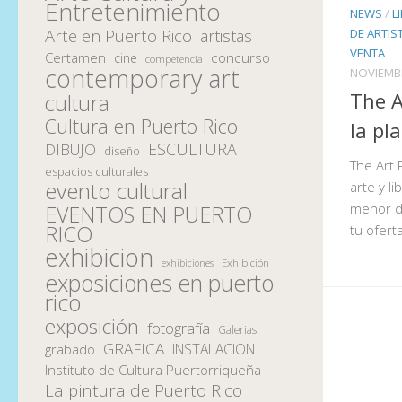
Entretenimiento
NEWS
/
L
DE ARTIS
Arte en Puerto Rico
artistas
VENTA
Certamen
concurso
cine
competencia
contemporary art
NOVIEMBR
The A
cultura
Cultura en Puerto Rico
la pl
ESCULTURA
DIBUJO
diseño
The Art 
espacios culturales
evento cultural
arte y l
menor d
EVENTOS EN PUERTO
RICO
tu ofert
exhibicion
Exhibición
exhibiciones
exposiciones en puerto
rico
exposición
fotografía
Galerias
GRAFICA
INSTALACION
grabado
Instituto de Cultura Puertorriqueña
La pintura de Puerto Rico