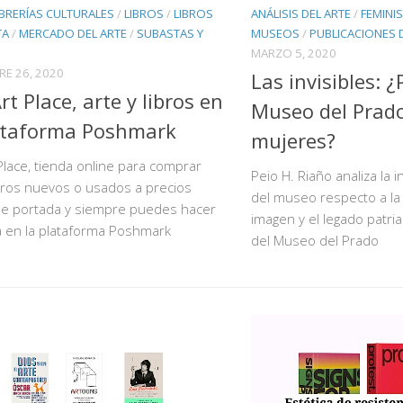
IBRERÍAS CULTURALES
/
LIBROS
/
LIBROS
ANÁLISIS DEL ARTE
/
FEMINIS
TA
/
MERCADO DEL ARTE
/
SUBASTAS Y
MUSEOS
/
PUBLICACIONES 
MARZO 5, 2020
E 26, 2020
Las invisibles: ¿
rt Place, arte y libros en
Museo del Prado
ataforma Poshmark
mujeres?
Place, tienda online para comprar
Peio H. Riaño analiza la 
ibros nuevos o usados a precios
del museo respecto a la 
e portada y siempre puedes hacer
imagen y el legado patria
a en la plataforma Poshmark
del Museo del Prado