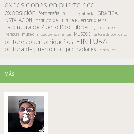
exposiciones en puerto rico
exposición
fotografía
GRAFICA
grabado
Galerias
INSTALACION
Instituto de Cultura Puertorriqueña
La pintura de Puerto Rico
Libros
Liga de arte
MUSEOS
museo
literatura
museo de las americas
pintores de puerto rico
PINTURA
pintores puertorriqueños
pintura de puerto rico
publicaciones
Puerto Rico
MÁS