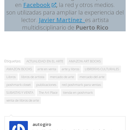
en
Facebook
,
la red y otros medios.
son utilizadas para ampliar la experiencia del
lector.
Javier Martínez
es artista
multidisciplinario de
Puerto Rico
Etiquetas:
ACTUALIDAD EN EL ARTE
AMAZON ART BOOKS
AMAZON BOOKS
arte en venta
arte y libros
LIBRERÍAS CULTURALES
Libros
libros de artista
mercado de arte
mercado del arte
poshmark closet
publicaciones
red poshmark para ventas
SUBASTAS Y VENTA
The Art Place
tienda en poshmark
venta de libros de arte
autogiro