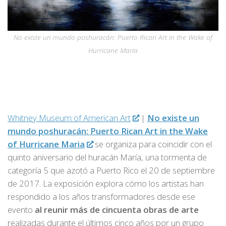
No existe un mundo poshuracán: Puerto Rican Art in the Wake of
Hurricane Maria
Whitney Museum of American Art
|
No existe un
mundo poshuracán: Puerto Rican Art in the Wake
of Hurricane Maria
se organiza para coincidir con el
quinto aniversario del huracán María, una tormenta de
categoría 5 que azotó a Puerto Rico el 20 de septiembre
de 2017. La exposición explora cómo los artistas han
respondido a los años transformadores desde ese
evento
al reunir más de cincuenta obras de arte
realizadas durante el últimos cinco años por un grupo