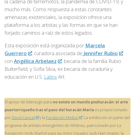
la cadena de terremotos; la pandemia de COVID-19; y
mucho más. Como respuesta a estas constantes
amenazas existenciales, la exposición ofrece una
plataforma a los artistas y las formas en que se han
forjado caminos a raíz de estos legados.
Esta exposición está organizada por
Marcela
Guerrero
, curadora asociada de
Jennifer Rubio
,
con
Angélica Arbelaez
, becaria de la familia Rubio
Butterfield, y Sofía Silva, ex becaria de curaduría y
educación en U.S.
Latinx
Art.
El apoyo de liderazgo para
no existe un mundo poshuracán: el arte
puertorriqueño tras el paso del huracán María
es proporcionado
por
David Cancel
y la
Fundación Mellon
. La exhibición es parte del
programa de artistas emergentes de Whitney, patrocinado por La
Fundación Andy Warhol para las Artes Visuales, Judy Hart Angelo, la