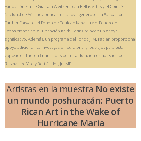
Fundación Elaine Graham Weitzen para Bellas Artes y el Comité
Nacional de Whitney brindan un apoyo generoso. La Fundación
Further Forward, el Fondo de Equidad Kapadia y el Fondo de
Exposiciones de la Fundación Keith Haring brindan un apoyo
significativo. Además, un programa del Fondo J. M. Kaplan proporciona
apoyo adicional. La investigación curatorial y los viajes para esta
exposición fueron financiados por una dotación establecida por
Rosina Lee Yue y Bert A. Lies, Jr., MD.
Artistas en la muestra
No existe
un mundo poshuracán: Puerto
Rican Art in the Wake of
Hurricane Maria