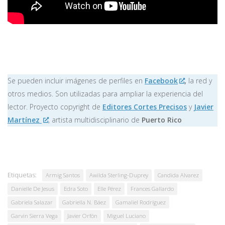
Se pueden incluir imágenes de perfiles en
Facebook
,
la red y
otros medios. Son utilizadas para ampliar la experiencia del
lector. Proyecto copyright de
Editores Cortes Precisos
y
Javier
Martínez
, artista multidisciplinario de
Puerto Rico
Etiquetas:
Armig Santos
Awilda Sterling-Duprey
Candida Alvarez
Danielle De Jesus
Edra Soto
Elle Pérez
Frances Gallardo
Gabriela Salazar
Gabriella N. Báez
Gamaliel Rodríguez
Garvin Sierra Vega
Javier Orfón
Miguel Luciano