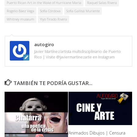
Puerto Rican Art in the Wake of Hurricane Maria
Raquel Salas Rivera
Rogelio Báez Vega
Sofía Córdova
Sofía Gallisá Muriente
Whitney museum
Yiyo Tirado Rivera
autogiro
Javier Martínez/artista multidisciplinario de Puerto
Rico | Visite @javiermartinezarte en Instagram
TAMBIÉN TE PODRÍA GUSTAR...
Animados Dibujos | Censura