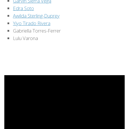
Garvin Sierra Vega
Edra Soto
Awilda Sterling-Duprey
Yiyo Tirado Rivera
Gabriella Torres-Ferrer
Lulu Varona