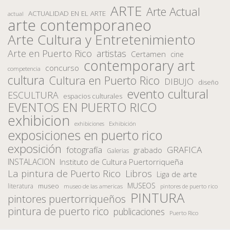
ARTE
Arte Actual
ACTUALIDAD EN EL ARTE
actual
arte contemporaneo
Arte Cultura y Entretenimiento
Arte en Puerto Rico
artistas
Certamen
cine
contemporary art
concurso
competencia
cultura
Cultura en Puerto Rico
DIBUJO
diseño
evento cultural
ESCULTURA
espacios culturales
EVENTOS EN PUERTO RICO
exhibicion
Exhibición
exhibiciones
exposiciones en puerto rico
exposición
fotografía
GRAFICA
grabado
Galerias
INSTALACION
Instituto de Cultura Puertorriqueña
La pintura de Puerto Rico
Libros
Liga de arte
MUSEOS
museo
literatura
museo de las americas
pintores de puerto rico
PINTURA
pintores puertorriqueños
pintura de puerto rico
publicaciones
Puerto Rico