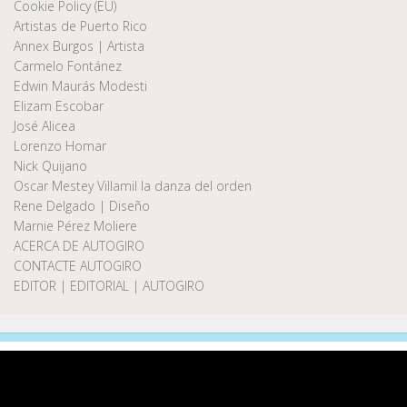
Cookie Policy (EU)
Artistas de Puerto Rico
Annex Burgos | Artista
Carmelo Fontánez
Edwin Maurás Modesti
Elizam Escobar
José Alicea
Lorenzo Homar
Nick Quijano
Oscar Mestey Villamil la danza del orden
Rene Delgado | Diseño
Marnie Pérez Moliere
ACERCA DE AUTOGIRO
CONTACTE AUTOGIRO
EDITOR | EDITORIAL | AUTOGIRO