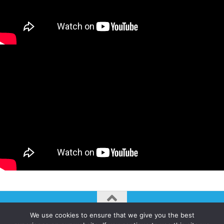
We use cookies to ensure that we give you the best
AUTOGIRO/el giro del arte actual © JAVIER MARTINEZ 2026. All