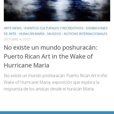
ARTS NEWS
/
EVENTOS CULTURALES Y RECREATIVOS
/
EXHIBICIONES
DE ARTE
/
HURACÁN MARÍA
/
MUSEOS
/
NOTICIAS INTERNACIONALES
OCTUBRE 4, 2022
No existe un mundo poshuracán:
Puerto Rican Art in the Wake of
Hurricane Maria
No existe un mundo poshuracán: Puerto Rican Art in the
Wake of Hurricane Maria, exposición que explora la
respuesta de los artistas desde el huracán Maria.