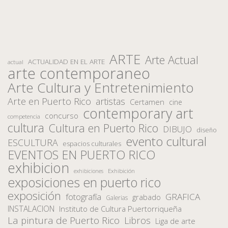
ARTE
Arte Actual
ACTUALIDAD EN EL ARTE
actual
arte contemporaneo
Arte Cultura y Entretenimiento
Arte en Puerto Rico
artistas
Certamen
cine
contemporary art
concurso
competencia
cultura
Cultura en Puerto Rico
DIBUJO
diseño
evento cultural
ESCULTURA
espacios culturales
EVENTOS EN PUERTO RICO
exhibicion
Exhibición
exhibiciones
exposiciones en puerto rico
exposición
fotografía
GRAFICA
grabado
Galerias
INSTALACION
Instituto de Cultura Puertorriqueña
La pintura de Puerto Rico
Libros
Liga de arte