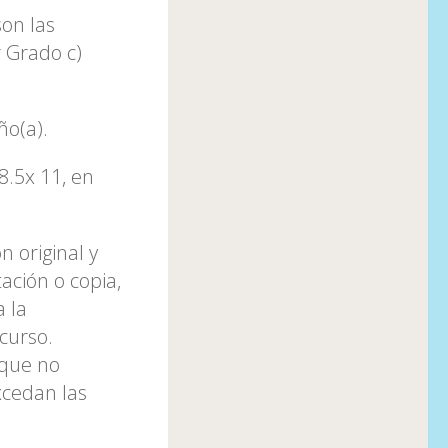
son las
r Grado c)
ño(a).
8.5x 11, en
n original y
ación o copia,
a la
curso.
 que no
xcedan las