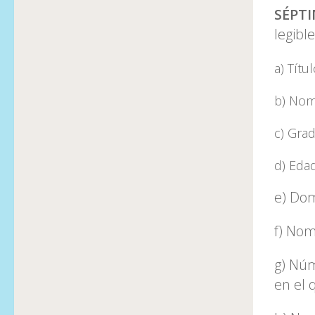
SÉPT
legibl
a) Títu
b) Nom
c) Grad
d) Edad
e) Dom
f) Nom
g) Núm
en el 