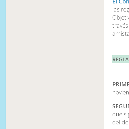
El Co
las re
Objeti
través
amista
REGLA
PRIM
novie
SEGU
que si
del de