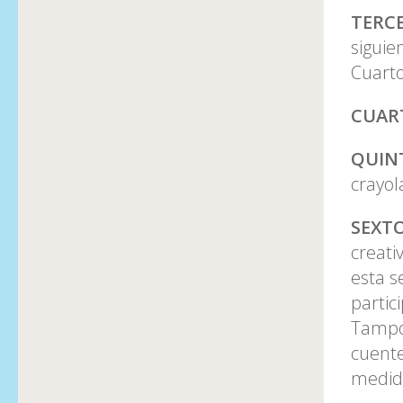
TERC
siguie
Cuarto
CUAR
QUIN
crayol
SEXT
creati
esta s
partic
Tampoc
cuente
medida