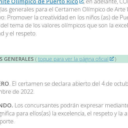
mité Olímpico de Puerto Rico
, en adelante, C
glas generales para el Certamen Olímpico de Arte I
vo: Promover la creatividad en los niños (as) de Pu
 del tema de los valores olímpicos que son la excel
d y el respeto.
S GENERALES
(
toque para ver la página oficial
)
ERO
. El certamen se declara abierto del 4 de octub
mbre de 2022.
NDO.
Los concursantes podrán expresar mediante
gnifica para ellos(as) la excelencia, el respeto y la
porte.