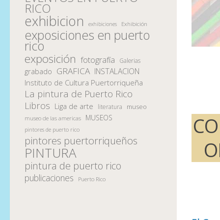
RICO
exhibicion
Exhibición
exhibiciones
exposiciones en puerto
rico
exposición
fotografía
Galerias
GRAFICA
INSTALACION
grabado
Instituto de Cultura Puertorriqueña
La pintura de Puerto Rico
Libros
Liga de arte
museo
literatura
MUSEOS
CO
museo de las americas
pintores de puerto rico
pintores puertorriqueños
O
PINTURA
pintura de puerto rico
publicaciones
Puerto Rico