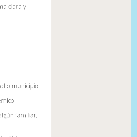
ma clara y
dad o municipio.
émico.
lgún familiar,