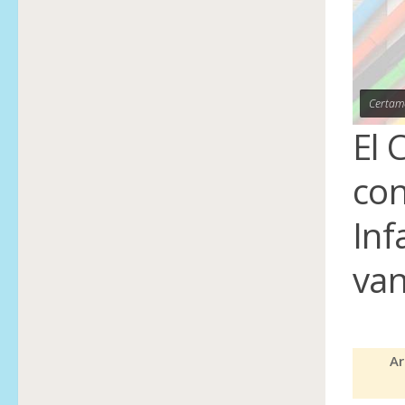
Certame
El 
con
Inf
van
Ar