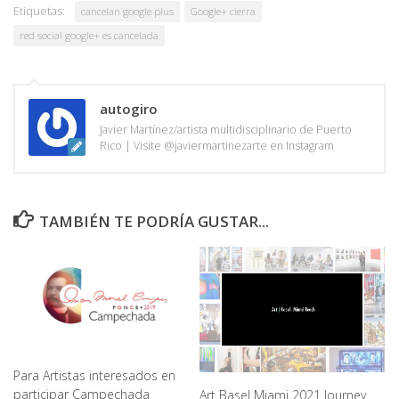
Etiquetas:
cancelan google plus
Google+ cierra
red social google+ es cancelada
autogiro
Javier Martínez/artista multidisciplinario de Puerto
Rico | Visite @javiermartinezarte en Instagram
TAMBIÉN TE PODRÍA GUSTAR...
Para Artistas interesados en
participar Campechada
Art Basel Miami 2021 Journey