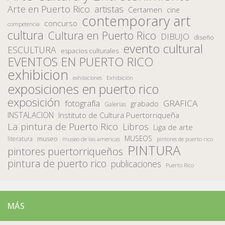
Arte en Puerto Rico
artistas
Certamen
cine
contemporary art
concurso
competencia
cultura
Cultura en Puerto Rico
DIBUJO
diseño
evento cultural
ESCULTURA
espacios culturales
EVENTOS EN PUERTO RICO
exhibicion
Exhibición
exhibiciones
exposiciones en puerto rico
exposición
fotografía
GRAFICA
grabado
Galerias
INSTALACION
Instituto de Cultura Puertorriqueña
La pintura de Puerto Rico
Libros
Liga de arte
MUSEOS
museo
literatura
museo de las americas
pintores de puerto rico
PINTURA
pintores puertorriqueños
pintura de puerto rico
publicaciones
Puerto Rico
MÁS