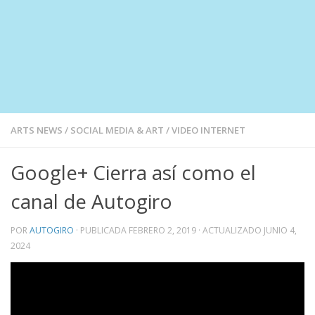
ARTS NEWS
/
SOCIAL MEDIA & ART
/
VIDEO INTERNET
Google+ Cierra así como el
canal de Autogiro
POR
AUTOGIRO
· PUBLICADA
FEBRERO 2, 2019
· ACTUALIZADO
JUNIO 4,
2024