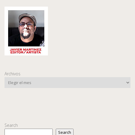
Archivos
Search
Search