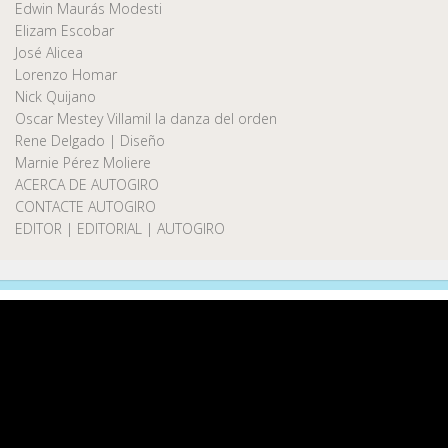
Edwin Maurás Modesti
Elizam Escobar
José Alicea
Lorenzo Homar
Nick Quijano
Oscar Mestey Villamil la danza del orden
Rene Delgado | Diseño
Marnie Pérez Moliere
ACERCA DE AUTOGIRO
CONTACTE AUTOGIRO
EDITOR | EDITORIAL | AUTOGIRO