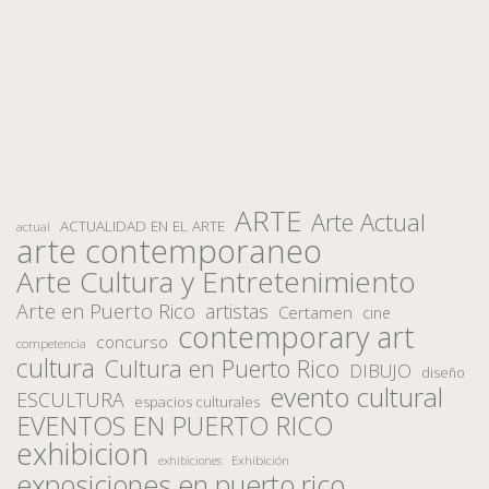
ARTE
Arte Actual
ACTUALIDAD EN EL ARTE
actual
arte contemporaneo
Arte Cultura y Entretenimiento
Arte en Puerto Rico
artistas
Certamen
cine
contemporary art
concurso
competencia
cultura
Cultura en Puerto Rico
DIBUJO
diseño
evento cultural
ESCULTURA
espacios culturales
EVENTOS EN PUERTO RICO
exhibicion
Exhibición
exhibiciones
exposiciones en puerto rico