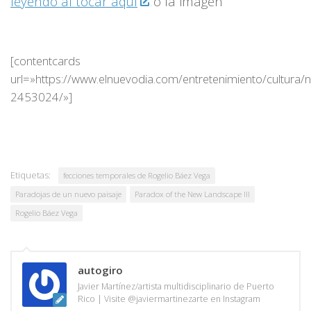
leyendo al tocar aquí
o la imagen
[contentcards
url=»https://www.elnuevodia.com/entretenimiento/cultura/
2453024/»]
Etiquetas:
fecciones temporales de Rogelio Báez Vega
Paradojas de un nuevo paisaje
Paradox of the New Landscape III
Rogelio Báez Vega
autogiro
Javier Martínez/artista multidisciplinario de Puerto
Rico | Visite @javiermartinezarte en Instagram