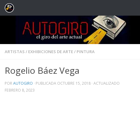
Saltar al contenido
ARTISTAS
/
EXHIBICIONES DE ARTE
/
PINTURA
Rogelio Báez Vega
POR
AUTOGIRO
· PUBLICADA
OCTUBRE 15, 2018
· ACTUALIZADO
FEBRERO 8, 2023