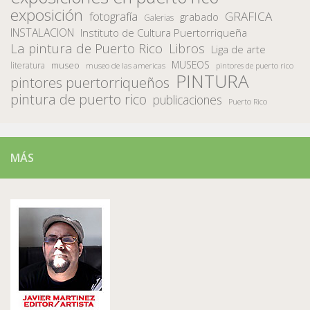
exposición
fotografía
GRAFICA
grabado
Galerias
INSTALACION
Instituto de Cultura Puertorriqueña
La pintura de Puerto Rico
Libros
Liga de arte
MUSEOS
museo
literatura
museo de las americas
pintores de puerto rico
PINTURA
pintores puertorriqueños
pintura de puerto rico
publicaciones
Puerto Rico
MÁS