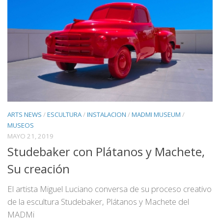
ARTS NEWS
/
ESCULTURA
/
INSTALACION
/
MADMI MUSEUM
/
MUSEOS
MAYO 21, 2019
Studebaker con Plátanos y Machete,
Su creación
El artista Miguel Luciano conversa de su proceso creativo
de la escultura Studebaker, Plátanos y Machete del
MADMi