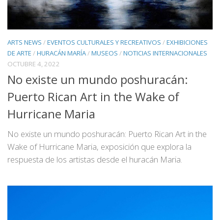
ARTS NEWS
/
EVENTOS CULTURALES Y RECREATIVOS
/
EXHIBICIONES
DE ARTE
/
HURACÁN MARÍA
/
MUSEOS
/
NOTICIAS INTERNACIONALES
OCTUBRE 4, 2022
No existe un mundo poshuracán:
Puerto Rican Art in the Wake of
Hurricane Maria
No existe un mundo poshuracán: Puerto Rican Art in the
Wake of Hurricane Maria, exposición que explora la
respuesta de los artistas desde el huracán Maria.