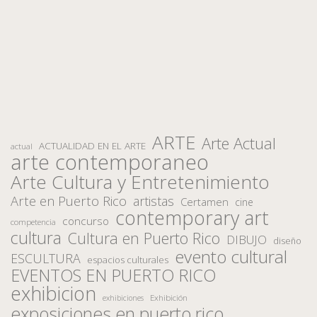
ARTE
Arte Actual
ACTUALIDAD EN EL ARTE
actual
arte contemporaneo
Arte Cultura y Entretenimiento
Arte en Puerto Rico
artistas
Certamen
cine
contemporary art
concurso
competencia
cultura
Cultura en Puerto Rico
DIBUJO
diseño
evento cultural
ESCULTURA
espacios culturales
EVENTOS EN PUERTO RICO
exhibicion
Exhibición
exhibiciones
exposiciones en puerto rico