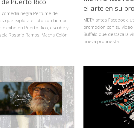
 de Puerto Rico
el arte en su p
a-comedia negra Perfume de
META antes Facebook, uti
s que explora el luto con humor
promoción con su video 
se exhibe en Puerto Rico, escribe y
Buffalo que destaca la vi
isela Rosario Ramos, Macha Colón
nueva propuesta.