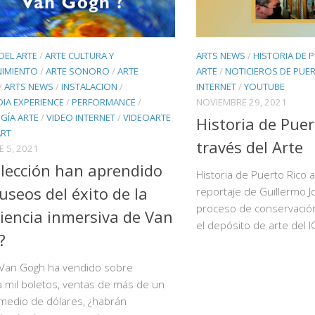
 DEL ARTE
/
ARTE CULTURA Y
ARTS NEWS
/
HISTORIA DE 
NIMIENTO
/
ARTE SONORO
/
ARTE
ARTE
/
NOTICIEROS DE PUE
/
ARTS NEWS
/
INSTALACION
/
INTERNET
/
YOUTUBE
IA EXPERIENCE
/
PERFORMANCE
/
NOVIEMBRE 29, 2021
GÍA ARTE
/
VIDEO INTERNET
/
VIDEOARTE
Historia de Puer
ART
través del Arte
E 5, 2021
lección han aprendido
Historia de Puerto Rico a
useos del éxito de la
reportaje de Guillermo J
proceso de conservación
iencia inmersiva de Van
el depósito de arte del I
?
Van Gogh ha vendido sobre
 mil boletos, ventas de más de un
 medio de dólares, ¿habrán