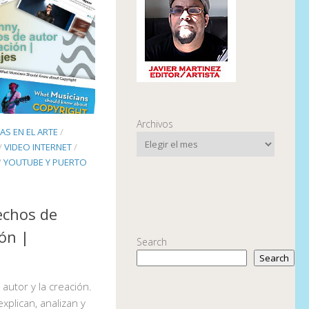
Archivos
S EN EL ARTE
/
/
VIDEO INTERNET
/
/
YOUTUBE Y PUERTO
echos de
ión |
Search
Search
utor y la creación.
xplican, analizan y