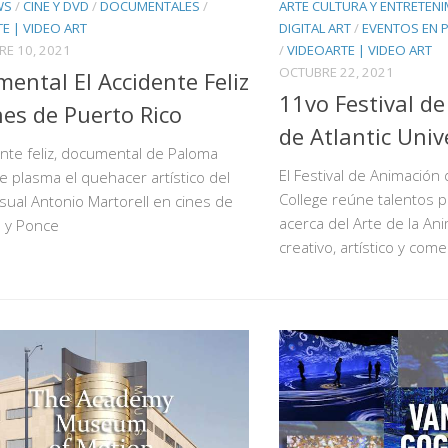
WS
/
CINE Y DVD
/
DOCUMENTALES
/
ARTE CULTURA Y ENTRETEN
E | VIDEO ART
DIGITAL ART
/
EVENTOS EN 
E 10, 2021
/
VIDEOARTE | VIDEO ART
OCTUBRE 22, 2021
ental El Accidente Feliz
11vo Festival d
nes de Puerto Rico
de Atlantic Univ
ente feliz, documental de Paloma
El Festival de Animación 
 plasma el quehacer artístico del
College reúne talentos 
visual Antonio Martorell en cines de
acerca del Arte de la An
n y Ponce
creativo, artístico y come