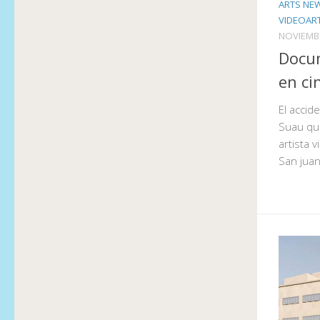
ARTS NE
VIDEOART
NOVIEMBR
Docum
en ci
El accid
Suau que
artista 
San jua