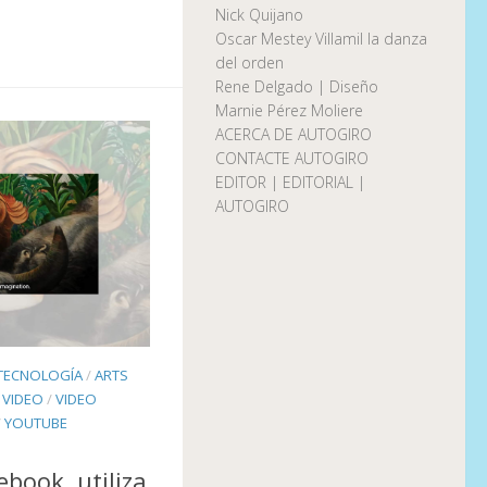
Nick Quijano
Oscar Mestey Villamil la danza
del orden
Rene Delgado | Diseño
Marnie Pérez Moliere
ACERCA DE AUTOGIRO
CONTACTE AUTOGIRO
EDITOR | EDITORIAL |
AUTOGIRO
 TECNOLOGÍA
/
ARTS
/
VIDEO
/
VIDEO
/
YOUTUBE
book, utiliza