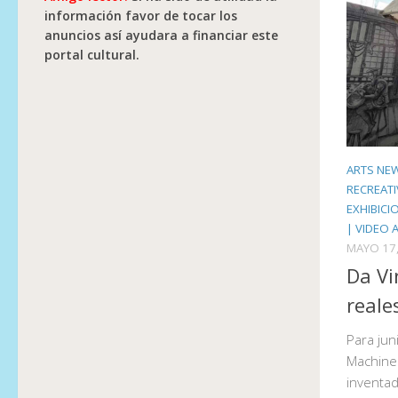
información favor de tocar los
anuncios así ayudara a financiar este
portal cultural.
ARTS NE
RECREAT
EXHIBICI
| VIDEO 
MAYO 17,
Da Vi
reale
Para jun
Machines
inventada