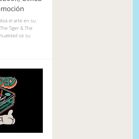
romoción
liza el arte en su
The Tiger & The
rtualidad se su