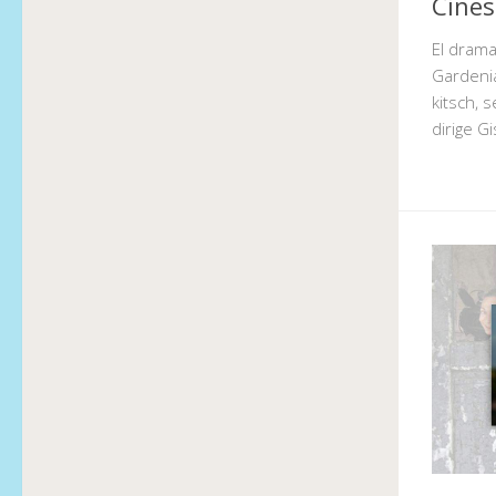
Cines
El dram
Gardenia
kitsch, 
dirige G