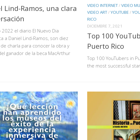
VIDEO INTERNET
/
VIDEO MU
l Lind-Ramos, una clara
VIDEO ART
/
YOUTUBE
/
YOU
rsación
RICO
DICIEMBRE 7, 2021
o 2022 el diario El Nuevo Dia
Top 100 YouTub
ta a Daniel Lind-Ramos, son diez
Puerto Rico
de charla para conocer la obra y
del ganador de la beca MacArthur
Top 100 YouTubers in Pue
the most successful sta