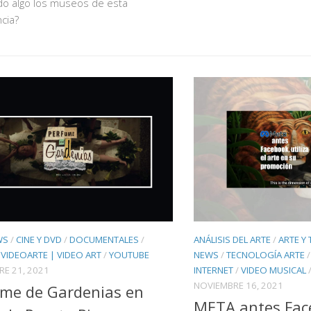
do algo los museos de esta
cia?
WS
/
CINE Y DVD
/
DOCUMENTALES
/
ANÁLISIS DEL ARTE
/
ARTE Y
/
VIDEOARTE | VIDEO ART
/
YOUTUBE
NEWS
/
TECNOLOGÍA ARTE
E 21, 2021
INTERNET
/
VIDEO MUSICAL
NOVIEMBRE 16, 2021
me de Gardenias en
META antes Face