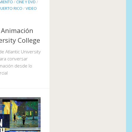
IMIENTO
/
CINE Y DVD
/
PUERTO RICO
/
VIDEO
e Animación
ersity College
de Atlantic University
para conversar
imación desde lo
rcial