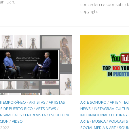
San Juan.
conceden responsabilid
copyright
NTEMPORÁNEO
/
ARTISTAS
/
ARTISTAS
ARTE SONORO
/
ARTE Y TE
S DE PUERTO RICO
/
ARTS NEWS
/
NEWS
/
INSTAGRAM CULTUR
ENSAMBLAJES
/
ENTREVISTA
/
ESCULTURA
INTERNACIONAL CULTURA Y 
ACION
/
VIDEO
ARTE
/
MUSICA
/
PODCASTS 
 2022
SOCIAL MEDIA & ART
/
SOU