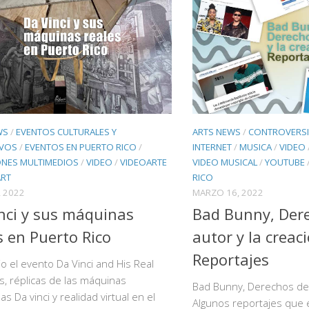
ARTS NEWS
/
CONTROVERSIA
WS
/
EVENTOS CULTURALES Y
INTERNET
/
MUSICA
/
VIDEO
IVOS
/
EVENTOS EN PUERTO RICO
/
VIDEO MUSICAL
/
YOUTUBE
ONES MULTIMEDIOS
/
VIDEO
/
VIDEOARTE
RICO
ART
MARZO 16, 2022
 2022
Bad Bunny, Der
nci y sus máquinas
autor y la creac
s en Puerto Rico
Reportajes
io el evento Da Vinci and His Real
, réplicas de las máquinas
Bad Bunny, Derechos de a
s Da vinci y realidad virtual en el
Algunos reportajes que e