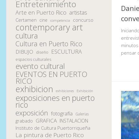
Entretenimiento
Danie
Arte en Puerto Rico
artistas
conve
Certamen
concurso
cine
competencia
contemporary art
Iniciand
cultura
entrevis
Cultura en Puerto Rico
minutos 
ESCULTURA
DIBUJO
diseño
pensar 
espacios culturales
evento cultural
EVENTOS EN PUERTO
RICO
exhibicion
Exhibición
exhibiciones
exposiciones en puerto
rico
exposición
fotografía
Galerias
GRAFICA
INSTALACION
grabado
Instituto de Cultura Puertorriqueña
La pintura de Puerto Rico