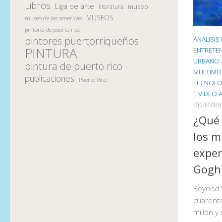
Libros
Liga de arte
museo
literatura
MUSEOS
museo de las americas
pintores de puerto rico
pintores puertorriqueños
ANÁLISIS
PINTURA
ENTRETE
URBANO
pintura de puerto rico
MULTIMED
publicaciones
Puerto Rico
TECNOLO
| VIDEO 
DICIEMBR
¿Qué 
los m
exper
Gogh
Beyond 
cuarenta
millón y