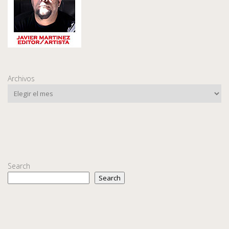
Archivos
Search
Search