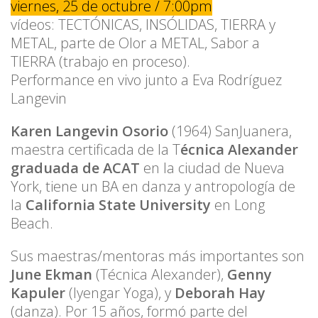
viernes, 25 de octubre / 7:00pm
vídeos: TECTÓNICAS, INSÓLIDAS, TIERRA y
METAL, parte de Olor a METAL, Sabor a
TIERRA (trabajo en proceso).
Performance en vivo junto a Eva Rodríguez
Langevin
Karen Langevin Osorio
(1964) SanJuanera,
maestra certificada de la T
écnica Alexander
graduada de ACAT
en la ciudad de Nueva
York, tiene un BA en danza y antropología de
la
California State University
en Long
Beach.
Sus maestras/mentoras más importantes son
June Ekman
(Técnica Alexander),
Genny
Kapuler
(Iyengar Yoga), y
Deborah Hay
(danza). Por 15 años, formó parte del