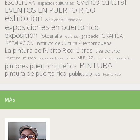
evento cultural
ESCULTURA
espacios culturales
EVENTOS EN PUERTO RICO
exhibicion
Exhibición
exhibiciones
exposiciones en puerto rico
exposición
fotografía
GRAFICA
grabado
Galerias
INSTALACION
Instituto de Cultura Puertorriqueña
La pintura de Puerto Rico
Libros
Liga de arte
MUSEOS
museo
literatura
museo de las americas
pintores de puerto rico
PINTURA
pintores puertorriqueños
pintura de puerto rico
publicaciones
Puerto Rico
MÁS