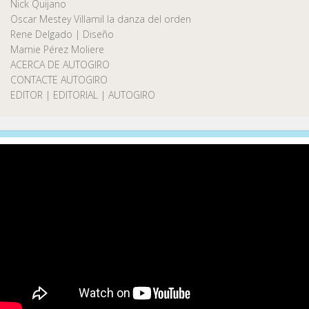
Nick Quijano
Oscar Mestey Villamil la danza del orden
Rene Delgado | Diseño
Marnie Pérez Moliere
ACERCA DE AUTOGIRO
CONTACTE AUTOGIRO
EDITOR | EDITORIAL | AUTOGIRO