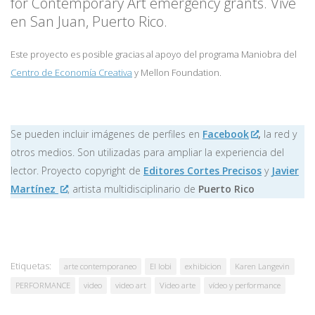
for Contemporary Art emergency grants. Vive
en San Juan, Puerto Rico.
Este proyecto es posible gracias al apoyo del programa Maniobra del
Centro de Economía Creativa
y Mellon Foundation.
Se pueden incluir imágenes de perfiles en
Facebook
,
la red y
otros medios. Son utilizadas para ampliar la experiencia del
lector. Proyecto copyright de
Editores Cortes Precisos
y
Javier
Martínez
, artista multidisciplinario de
Puerto Rico
Etiquetas:
arte contemporaneo
El lobi
exhibicion
Karen Langevin
PERFORMANCE
video
video art
Video arte
vídeo y performance