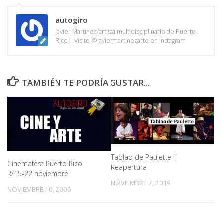
autogiro
Javier Martínez/artista multidisciplinario de Puerto
Rico | Visite @javiermartinezarte en Instagram
TAMBIÉN TE PODRÍA GUSTAR...
Tablao de Paulette |
Cinemafest Puerto Rico
Reapertura
R/15-22 noviembre
NOVIEMBRE 7, 2019
NOVIEMBRE 10, 2006