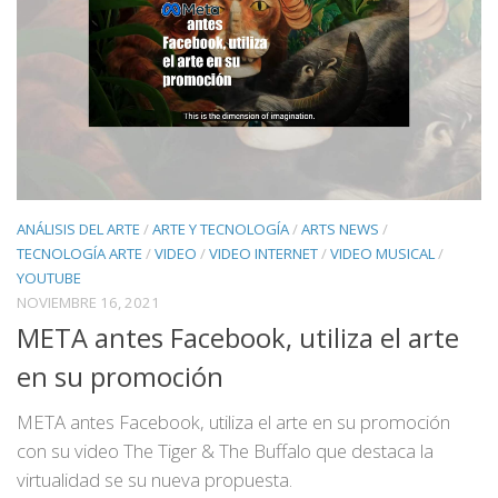
ANÁLISIS DEL ARTE
/
ARTE Y TECNOLOGÍA
/
ARTS NEWS
/
TECNOLOGÍA ARTE
/
VIDEO
/
VIDEO INTERNET
/
VIDEO MUSICAL
/
YOUTUBE
NOVIEMBRE 16, 2021
META antes Facebook, utiliza el arte
en su promoción
META antes Facebook, utiliza el arte en su promoción
con su video The Tiger & The Buffalo que destaca la
virtualidad se su nueva propuesta.