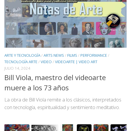
ARTE Y TECNOLOGÍA
/
ARTS NEWS
/
FILMS
/
PERFORMANCE
/
TECNOLOGÍA ARTE
/
VIDEO
/
VIDEOARTE | VIDEO ART
JULIO 14, 2024
Bill Viola, maestro del videoarte
muere a los 73 años
La obra de Bill Viola remite a los clásicos, interpretados
con tecnología, espiritualidad y sentimiento meditativo.