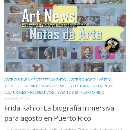
ARTE CULTURA Y ENTRETENIMIENTO
/
ARTE SONORO
/
ARTE Y
TECNOLOGÍA
/
ARTS NEWS
/
ESPACIOS CULTURALES
/
EVENTOS
CULTURALES Y RECREATIVOS
/
EVENTOS EN PUERTO RICO
MAYO 9, 2022
Frida Kahlo: La biografía inmersiva
para agosto en Puerto Rico
La biografia inmersiva de la artista Frida Kahlo se estará