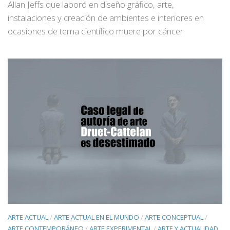
Allan Jeffs que laboró en diseño gráfico, arte,
instalaciones y creación de ambientes e interiores en
ocasiones de tema científico muere por cáncer
ARTE ACTUAL
/
ARTE ACTUAL EN EL MUNDO
/
ARTE CONCEPTUAL
/
ARTE CONTEMPORÁNEO
/
ARTE EXPERIMENTAL
/
ARTE Y ACTUALIDAD