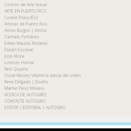
Centros de Arte Actual
ARTE EN PUERTO RICO
Cookie Policy (EU)
Artistas de Puerto Rico
Annex Burgos | Artista
Carmelo Fontánez
Edwin Maurás Modesti
Elizam Escobar
José Alicea
Lorenzo Homar
Nick Quijano
Oscar Mestey Villamil la danza del orden
Rene Delgado | Diseño
Marnie Pérez Moliere
ACERCA DE AUTOGIRO
CONTACTE AUTOGIRO
EDITOR | EDITORIAL | AUTOGIRO