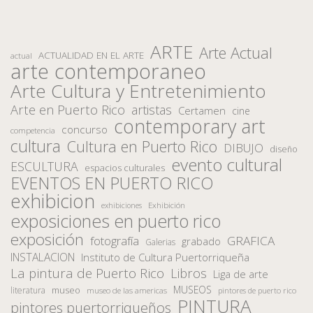
ARTE
Arte Actual
ACTUALIDAD EN EL ARTE
actual
arte contemporaneo
Arte Cultura y Entretenimiento
Arte en Puerto Rico
artistas
Certamen
cine
contemporary art
concurso
competencia
cultura
Cultura en Puerto Rico
DIBUJO
diseño
evento cultural
ESCULTURA
espacios culturales
EVENTOS EN PUERTO RICO
exhibicion
Exhibición
exhibiciones
exposiciones en puerto rico
exposición
fotografía
GRAFICA
grabado
Galerias
INSTALACION
Instituto de Cultura Puertorriqueña
La pintura de Puerto Rico
Libros
Liga de arte
MUSEOS
museo
literatura
museo de las americas
pintores de puerto rico
PINTURA
pintores puertorriqueños