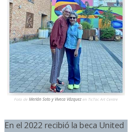
Foto de
Merián Soto y Viveca Vázquez
en TicTac Art Centre
En el 2022 recibió la beca United