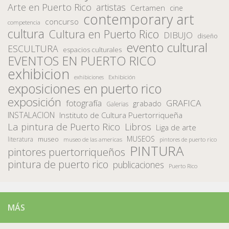
Arte en Puerto Rico
artistas
Certamen
cine
contemporary art
concurso
competencia
cultura
Cultura en Puerto Rico
DIBUJO
diseño
evento cultural
ESCULTURA
espacios culturales
EVENTOS EN PUERTO RICO
exhibicion
Exhibición
exhibiciones
exposiciones en puerto rico
exposición
fotografía
GRAFICA
grabado
Galerias
INSTALACION
Instituto de Cultura Puertorriqueña
La pintura de Puerto Rico
Libros
Liga de arte
MUSEOS
museo
literatura
museo de las americas
pintores de puerto rico
PINTURA
pintores puertorriqueños
pintura de puerto rico
publicaciones
Puerto Rico
MÁS