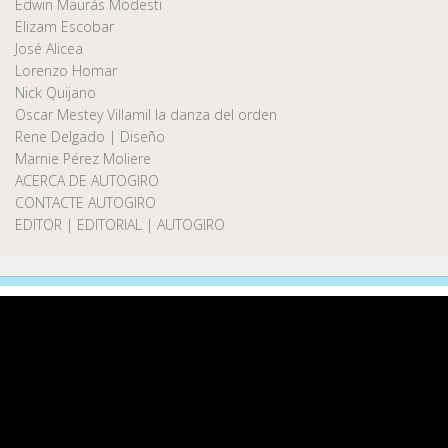
Edwin Maurás Modesti
Elizam Escobar
José Alicea
Lorenzo Homar
Nick Quijano
Oscar Mestey Villamil la danza del orden
Rene Delgado | Diseño
Marnie Pérez Moliere
ACERCA DE AUTOGIRO
CONTACTE AUTOGIRO
EDITOR | EDITORIAL | AUTOGIRO