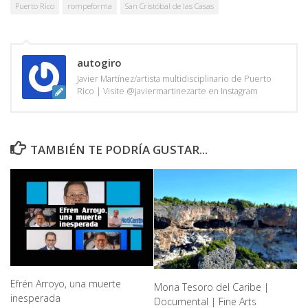
Puerto Rico
rompeforma
San Cristóbal de las Casas
autogiro
Javier Martínez/artista multidisciplinario de Puerto
Rico | Visite @javiermartinezarte en Instagram
TAMBIÉN TE PODRÍA GUSTAR...
Efrén Arroyo, una muerte
Mona Tesoro del Caribe |
inesperada
Documental | Fine Arts