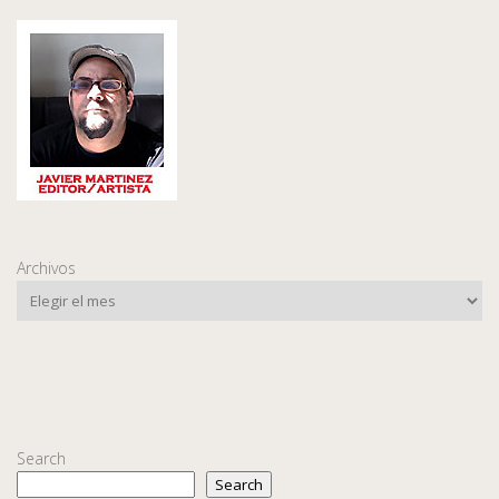
Archivos
Search
Search