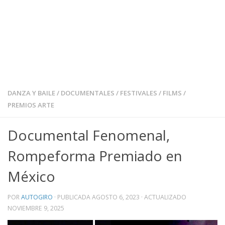
DANZA Y BAILE
/
DOCUMENTALES
/
FESTIVALES
/
FILMS
/
PREMIOS ARTE
Documental Fenomenal,
Rompeforma Premiado en
México
POR
AUTOGIRO
· PUBLICADA
AGOSTO 6, 2023
· ACTUALIZADO
NOVIEMBRE 9, 2025